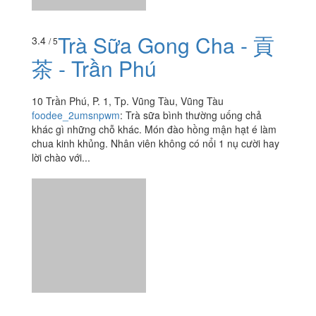
Trà Sữa Gong Cha - 貢
3.4
/ 5
茶 - Trần Phú
10 Trần Phú, P. 1, Tp. Vũng Tàu, Vũng Tàu
foodee_2umsnpwm
:
Trà sữa bình thường uống chả
khác gì những chỗ khác. Món đào hồng mận hạt é làm
chua kinh khủng. Nhân viên không có nổi 1 nụ cười hay
lời chào với...