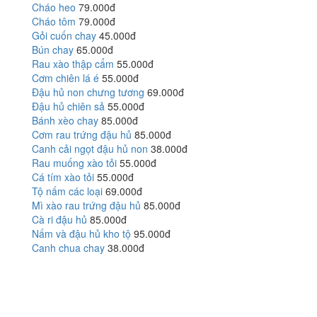
Cháo heo
79.000đ
Cháo tôm
79.000đ
Gỏi cuốn chay
45.000đ
Bún chay
65.000đ
Rau xào thập cẩm
55.000đ
Cơm chiên lá é
55.000đ
Đậu hủ non chưng tương
69.000đ
Đậu hủ chiên sả
55.000đ
Bánh xèo chay
85.000đ
Cơm rau trứng đậu hủ
85.000đ
Canh cải ngọt đậu hủ non
38.000đ
Rau muống xào tỏi
55.000đ
Cá tím xào tỏi
55.000đ
Tộ nấm các loại
69.000đ
Mì xào rau trứng đậu hủ
85.000đ
Cà ri đậu hủ
85.000đ
Nấm và đậu hủ kho tộ
95.000đ
Canh chua chay
38.000đ