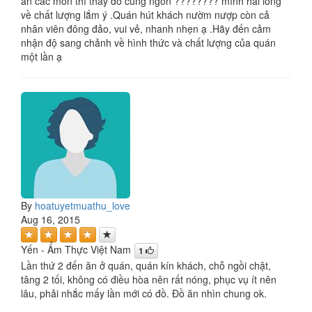
ăn các món thì thấy đồ cũng ngon ???????? mình hài lòng
về chất lượng lắm ý .Quán hút khách nườm nượp còn cả
nhân viên đông đảo, vui vẻ, nhanh nhẹn ạ .Hãy đến cảm
nhận độ sang chảnh về hình thức và chất lượng của quán
một lần ạ
By
hoatuyetmuathu_love
Aug 16, 2015
Yến - Ẩm Thực Việt Nam
1
Lần thứ 2 đến ăn ở quán, quán kín khách, chỗ ngồi chật,
tâng 2 tối, không có điều hòa nên rất nóng, phục vụ ít nên
lâu, phải nhắc mấy lần mới có đồ. Đồ ăn nhìn chung ok.