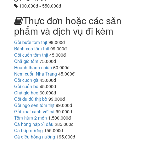
100.000đ - 550.000đ
Thực đơn hoặc các sản
phẩm và dịch vụ đi kèm
Gỏi bưởi tôm thịt
99.000đ
Bánh xèo tôm thịt
99.000đ
Gỏi cuốn tôm thịt
45.000đ
Chả giò tôm
75.000đ
Hoành thánh chiên
60.000đ
Nem cuốn Nha Trang
45.000đ
Gỏi cuốn gà
45.000đ
Gỏi cuốn bò
45.000đ
Chả giò heo
60.000đ
Gỏi đu đủ thịt bò
99.000đ
Gỏi ngó sen tôm thịt
99.000đ
Gỏi xoài xanh với cá
99.000đ
Tôm hùm 2 món
1.500.000đ
Cá hồng hấp xì dâu
285.000đ
Cá bớp nướng
155.000đ
Cá diêu hồng nướng
195.000đ