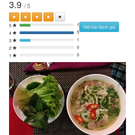
3.9
/ 5
1
5
20%
Viết bài đánh giá
5
4
100%
1
3
20%
0
2
0%
0
1
0%