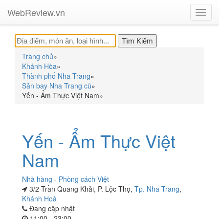
WebReview.vn
Toggl
navig
Trang chủ
»
Khánh Hòa
»
Thành phố Nha Trang
»
Sân bay Nha Trang cũ
»
Yến - Ẩm Thực Việt Nam
»
Yến - Ẩm Thực Việt
Nam
Nhà hàng
-
Phòng cách Việt
3/2 Trần Quang Khải, P. Lộc Thọ,
Tp. Nha Trang
,
Khánh Hoà
Đang cập nhật
11:00 - 23:00