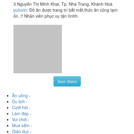
Tiểu Nhị Quán - Món
3.3
/ 5
Ăn Gia Đình
3 Nguyễn Thị Minh Khai, Tp. Nha Trang, Khánh Hoà
pulovin
:
Đồ ăn được trang trí bắt mắt,thức ăn cũng tạm
ổn..!! Nhân viên phục vụ tận tìnhh.
Xem thêm
Ăn uống
-
Du lịch
-