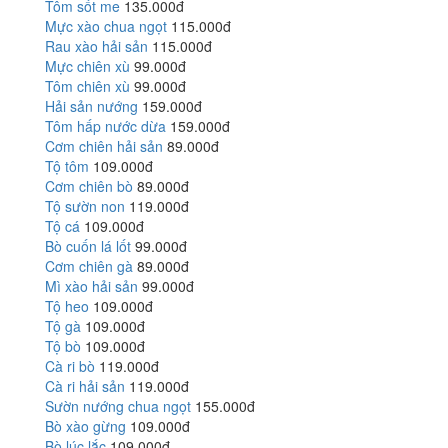
Tôm sốt me
135.000đ
Mực xào chua ngọt
115.000đ
Rau xào hải sản
115.000đ
Mực chiên xù
99.000đ
Tôm chiên xù
99.000đ
Hải sản nướng
159.000đ
Tôm hấp nước dừa
159.000đ
Cơm chiên hải sản
89.000đ
Tộ tôm
109.000đ
Cơm chiên bò
89.000đ
Tộ sườn non
119.000đ
Tộ cá
109.000đ
Bò cuốn lá lốt
99.000đ
Cơm chiên gà
89.000đ
Mì xào hải sản
99.000đ
Tộ heo
109.000đ
Tộ gà
109.000đ
Tộ bò
109.000đ
Cà ri bò
119.000đ
Cà ri hải sản
119.000đ
Sườn nướng chua ngọt
155.000đ
Bò xào gừng
109.000đ
Bò lúc lắc
109.000đ