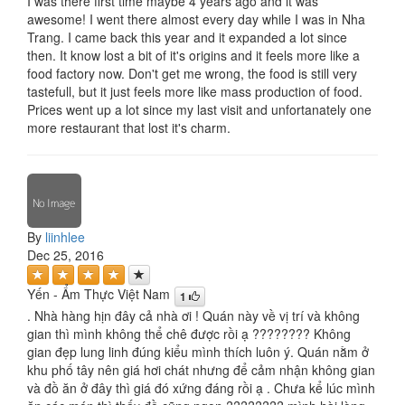
I was there first time maybe 4 years ago and it was
awesome! I went there almost every day while I was in Nha
Trang. I came back this year and it expanded a lot since
then. It know lost a bit of it's origins and it feels more like a
food factory now. Don't get me wrong, the food is still very
tastefull, but it just feels more like mass production of food.
Prices went up a lot since my last visit and unfortanately one
more restaurant that lost it's charm.
By
liinhlee
Dec 25, 2016
Yến - Ẩm Thực Việt Nam
1
. Nhà hàng hịn đây cả nhà ơi ! Quán này về vị trí và không
gian thì mình không thể chê được rồi ạ ???????? Không
gian đẹp lung linh đúng kiểu mình thích luôn ý. Quán nằm ở
khu phố tây nên giá hơi chát nhưng để cảm nhận không gian
và đồ ăn ở đây thì giá đó xứng đáng rồi ạ . Chưa kể lúc mình