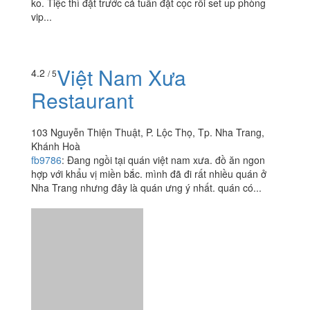
ko. Tiệc thì đặt trước cả tuần đặt cọc rồi set up phòng
vip...
Việt Nam Xưa
4.2
/ 5
Restaurant
103 Nguyễn Thiện Thuật, P. Lộc Thọ, Tp. Nha Trang,
Khánh Hoà
fb9786
:
Đang ngồi tại quán việt nam xưa. đồ ăn ngon
hợp với khẩu vị miền bắc. mình đã đi rất nhiều quán ở
Nha Trang nhưng đây là quán ưng ý nhất. quán có...