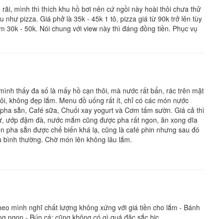
ãi, mình thì thích khu hồ bơi nên cứ ngồi này hoài thôi chưa thử
hư pizza. Giá phở là 35k - 45k 1 tô, pizza giá từ 90k trở lên tùy
m 30k - 50k. Nói chung với view này thì đáng đồng tiền. Phục vụ
ình thấy đa số là mấy hồ cạn thôi, mà nước rất bẩn, rác trên mặt
ôi, không đẹp lắm. Menu đồ uống rất ít, chỉ có các món nước
pha sẵn, Café sữa, Chuối xay yogurt và Cơm tấm sườn. Giá cả thì
bự, ướp đậm đà, nước mắm cũng được pha rất ngon, ăn xong dĩa
en pha sẵn được chế biến khá lạ, cũng là café phin nhưng sau đó
vụ bình thường. Chờ món lên không lâu lắm.
o mình nghĩ chất lượng không xứng với giá tiền cho lắm - Bánh
ông ngon - Bún cá: cũng không có gì quá đặc sắc hic