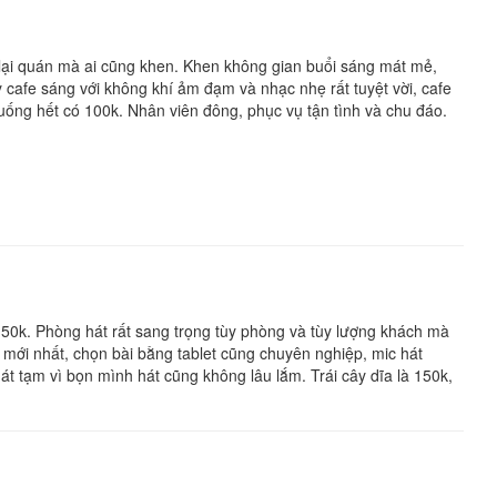
 lại quán mà ai cũng khen. Khen không gian buổi sáng mát mẻ,
 cafe sáng với không khí ảm đạm và nhạc nhẹ rất tuyệt vời, cafe
uống hết có 100k. Nhân viên đông, phục vụ tận tình và chu đáo.
 150k. Phòng hát rất sang trọng tùy phòng và tùy lượng khách mà
 mới nhất, chọn bài bằng tablet cũng chuyên nghiệp, mic hát
 tạm vì bọn mình hát cũng không lâu lắm. Trái cây dĩa là 150k,