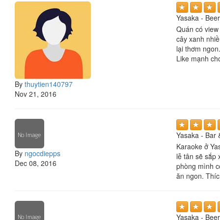
Yasaka - Beer
Quán có view 
cây xanh nhiề
lại thơm ngon
Like mạnh ch
By
thuytien140797
Nov 21, 2016
Yasaka - Bar 
Karaoke ở Yas
By
ngocdiepps
lễ tân sẽ sắp
Dec 08, 2016
phòng mình có
ăn ngon. Thíc
Yasaka - Beer