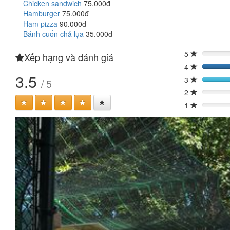
Chicken sandwich
75.000đ
Hamburger
75.000đ
Ham pizza
90.000đ
Bánh cuốn chả lụa
35.000đ
5
Xếp hạng và đánh giá
0%
4
3.5
3
/ 5
2
0%
1
0%