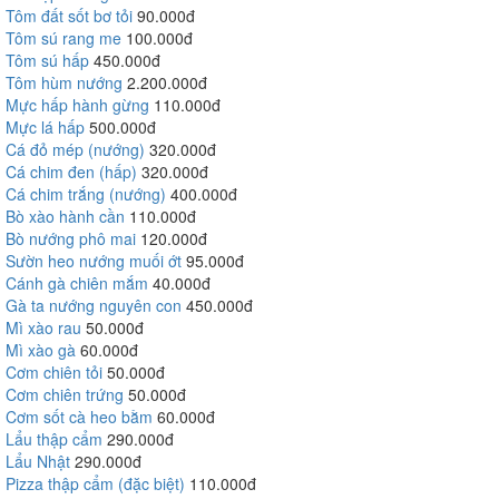
Tôm đất sốt bơ tỏi
90.000đ
Tôm sú rang me
100.000đ
Tôm sú hấp
450.000đ
Tôm hùm nướng
2.200.000đ
Mực hấp hành gừng
110.000đ
Mực lá hấp
500.000đ
Cá đỏ mép (nướng)
320.000đ
Cá chim đen (hấp)
320.000đ
Cá chim trắng (nướng)
400.000đ
Bò xào hành cần
110.000đ
Bò nướng phô mai
120.000đ
Sườn heo nướng muối ớt
95.000đ
Cánh gà chiên mắm
40.000đ
Gà ta nướng nguyên con
450.000đ
Mì xào rau
50.000đ
Mì xào gà
60.000đ
Cơm chiên tỏi
50.000đ
Cơm chiên trứng
50.000đ
Cơm sốt cà heo bằm
60.000đ
Lẩu thập cẩm
290.000đ
Lẩu Nhật
290.000đ
Pizza thập cẩm (đặc biệt)
110.000đ