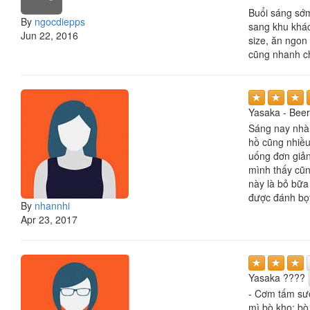
Buổi sáng sớm
By
ngocdiepps
sang khu khác
Jun 22, 2016
size, ăn ngon
cũng nhanh c
Yasaka - Beer
Sáng nay nhà 
hồ cũng nhiều
uống đơn giản
mình thấy cũn
này là bỏ bữa
được đánh bọt
By
nhannhi
Apr 23, 2017
Yasaka ????
- Cơm tấm sườ
mì bò kho: bò