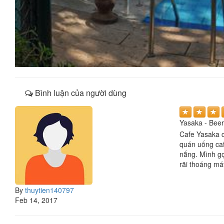
Bình luận của người dùng
Yasaka - Beer
Cafe Yasaka c
quán uống caf
nắng. Mình gọ
rãi thoáng má
By
thuytien140797
Feb 14, 2017