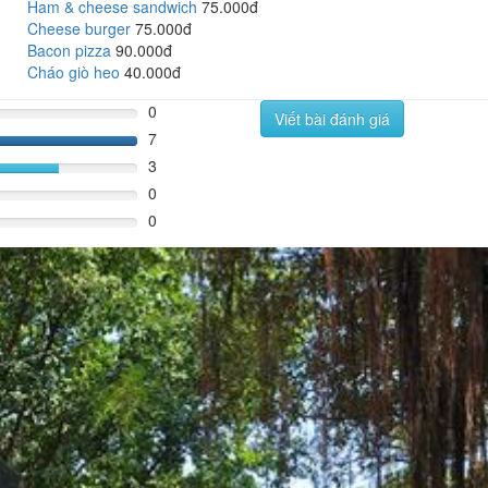
Ham & cheese sandwich
75.000đ
Cheese burger
75.000đ
Bacon pizza
90.000đ
Cháo giò heo
40.000đ
0
Viết bài đánh giá
7
140%
3
60%
0
0