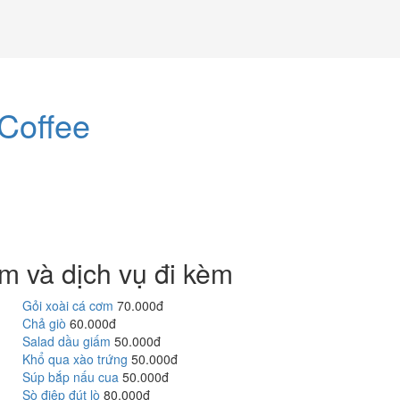
Coffee
m và dịch vụ đi kèm
Gỏi xoài cá cơm
70.000đ
Chả giò
60.000đ
Salad dầu giấm
50.000đ
Khổ qua xào trứng
50.000đ
Súp bắp nấu cua
50.000đ
Sò điệp đút lò
80.000đ