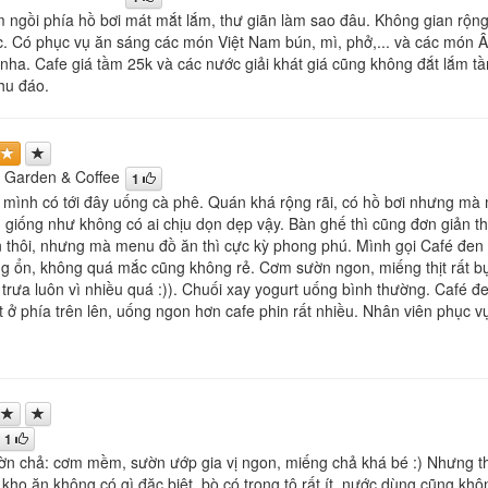
 ngồi phía hồ bơi mát mắt lắm, thư giãn làm sao đâu. Không gian rộng r
. Có phục vụ ăn sáng các món Việt Nam bún, mì, phở,... và các món Âu n
 nha. Cafe giá tầm 25k và các nước giải khát giá cũng không đắt lắm tầ
hu đáo.
 Garden & Coffee
1
mình có tới đây uống cà phê. Quán khá rộng rãi, có hồ bơi nhưng mà m
 giống như không có ai chịu dọn dẹp vậy. Bàn ghế thì cũng đơn giản th
 thôi, nhưng mà menu đồ ăn thì cực kỳ phong phú. Mình gọi Café đen 
g ổn, không quá mắc cũng không rẻ. Cơm sườn ngon, miếng thịt rất 
 trưa luôn vì nhiều quá :)). Chuối xay yogurt uống bình thường. Café đ
 ở phía trên lên, uống ngon hơn cafe phin rất nhiều. Nhân viên phục 
1
n chả: cơm mềm, sườn ướp gia vị ngon, miếng chả khá bé :) Nhưng the
 kho ăn không có gì đặc biệt, bò có trong tô rất ít, nước dùng cũng kh