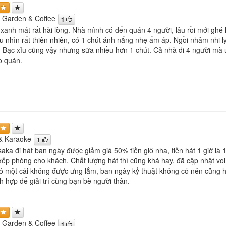
 Garden & Coffee
1
xanh mát rất hài lòng. Nhà mình có đến quán 4 người, lâu rồi mới ghé
u nhìn rất thiên nhiên, có 1 chút ánh nắng nhẹ ấm áp. Ngồi nhâm nhi ly
. Bạc xỉu cũng vậy nhưng sữa nhiều hơn 1 chút. Cả nhà đi 4 người mà 
o quán.
& Karaoke
1
aka đi hát ban ngày được giảm giá 50% tiền giờ nha, tiền hát 1 giờ là
 xếp phòng cho khách. Chất lượng hát thì cũng khá hay, đã cập nhật vol
 một cái không được ưng lắm, ban ngày kỷ thuật không có nên cũng hát
h hợp để giải trí cùng bạn bè người thân.
 Garden & Coffee
1