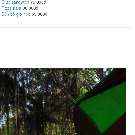
Club sandwich
75.000đ
Pizza nấm
90.000đ
Bún bò giò heo
55.000đ