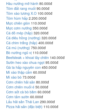
Hàu nướng mỡ hành
80.000đ
Tôm đất rang muối
90.000đ
Tôm xào tương X.O
100.000đ
Tôm hùm hấp
2.200.000đ
Mực chiên giòn
110.000đ
Mực cơm nướng
350.000đ
Cá đỏ mép (hấp)
320.000đ
Cá diêu hồng (nướng)
320.000đ
Cá chim trắng (hấp)
400.000đ
Cá mú (nướng)
750.000đ
Bò nướng ngũ vị
110.000đ
Beefsteak + khoai tây chiên
140.000đ
Sườn heo xào chua ngọt
95.000đ
Gà ta hấp nguyên con
450.000đ
Mì xào thập cẩm
60.000đ
Mì xào bò
73.000đ
Cơm chiên hải sản
80.000đ
Cơm chiên muối é
50.000đ
Cơm sốt cà bò bằm
60.000đ
Cơm tấm sườn
60.000đ
Lẩu hải sản Thái Lan
290.000đ
Pizza hải sản (đặc biệt)
110.000đ