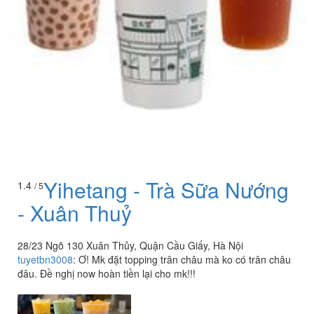
Yihetang - Trà Sữa Nướng
1.4
/ 5
- Xuân Thuỷ
28/23 Ngõ 130 Xuân Thủy, Quận Cầu Giấy, Hà Nội
tuyetbn3008
:
Ơ! Mk đặt topping trân châu mà ko có trân châu
đâu. Đề nghị now hoàn tiền lại cho mk!!!