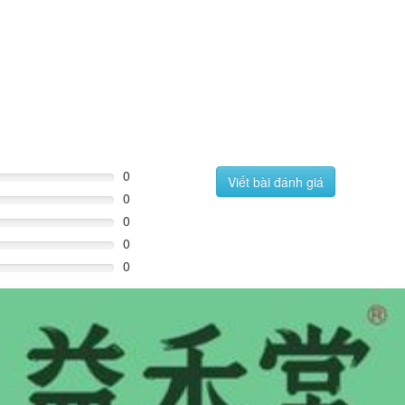
0
Viết bài đánh giá
0
0
0
0