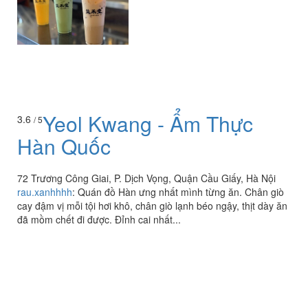
Yeol Kwang - Ẩm Thực
3.6
/ 5
Hàn Quốc
72 Trương Công Giai, P. Dịch Vọng, Quận Cầu Giấy, Hà Nội
rau.xanhhhh
:
Quán đồ Hàn ưng nhất mình từng ăn. Chân giò
cay đậm vị mỗi tội hơi khô, chân giò lạnh béo ngậy, thịt dày ăn
đã mồm chết đi được. Đỉnh cai nhất...