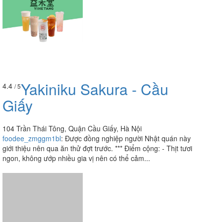
Yakiniku Sakura - Cầu
4.4
/ 5
Giấy
104 Trần Thái Tông, Quận Cầu Giấy, Hà Nội
foodee_zmggm1bl
:
Được đồng nghiệp người Nhật quán này
giới thiệu nên qua ăn thử đợt trước. *** Điểm cộng: - Thịt tươi
ngon, không ướp nhiều gia vị nên có thể cảm...