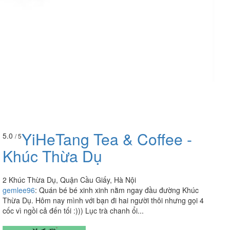
YiHeTang Tea & Coffee -
5.0
/ 5
Khúc Thừa Dụ
2 Khúc Thừa Dụ, Quận Cầu Giấy, Hà Nội
gemlee96
:
Quán bé bé xinh xinh nằm ngay đầu đường Khúc
Thừa Dụ. Hôm nay mình với bạn đi hai người thôi nhưng gọi 4
cốc vì ngồi cả đến tối :))) Lục trà chanh ổi...