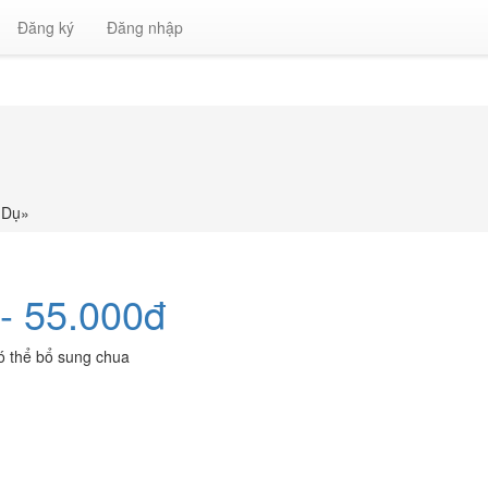
Đăng ký
Đăng nhập
 Dụ
»
- 55.000đ
ó thể bổ sung chua