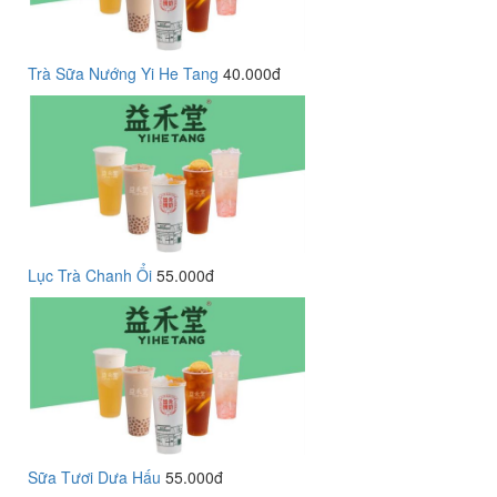
Trà Sữa Nướng Yi He Tang
40.000đ
Lục Trà Chanh Ổi
55.000đ
Sữa Tươi Dưa Hấu
55.000đ