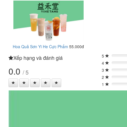
Hoa Quả Sơn Yi He Cực Phẩm
55.000đ
5
Xếp hạng và đánh giá
0%
4
0%
0.0
3
/ 5
0%
2
0%
1
0%