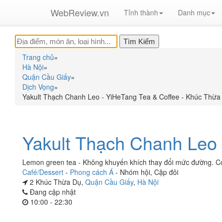
WebReview.vn
Tỉnh thành
Danh mục
Trang chủ
»
Hà Nội
»
Quận Cầu Giấy
»
Dịch Vọng
»
Yakult Thạch Chanh Leo - YiHeTang Tea & Coffee - Khúc Thừa
Yakult Thạch Chanh Leo 
Lemon green tea - Không khuyến khích thay đổi mức đường. C
Café/Dessert
-
Phong cách Á
-
Nhóm hội
,
Cặp đôi
2 Khúc Thừa Dụ,
Quận Cầu Giấy
,
Hà Nội
Đang cập nhật
10:00 - 22:30