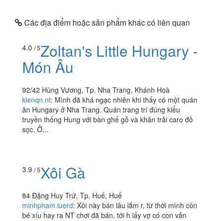
Các địa điểm hoặc sản phẩm khác có liên quan
Zoltan's Little Hungary -
4.0
/ 5
Món Âu
92/42 Hùng Vương, Tp. Nha Trang, Khánh Hoà
kienqn.nt
:
Mình đã khá ngạc nhiên khi thấy có một quán
ăn Hungary ở Nha Trang. Quán trang trí đúng kiểu
truyền thống Hung với bàn ghế gỗ và khăn trải caro đỏ
sọc. Ở...
Xôi Gà
3.9
/ 5
84 Đặng Huy Trứ, Tp. Huế, Huế
minhpham.iuerd
:
Xôi này bán lâu lắm r, từ thời mình còn
bé xíu hay ra NT chơi đã bán, tới h lấy vợ có con vẫn