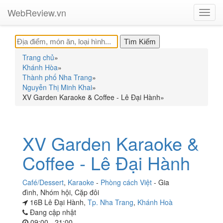
WebReview.vn
Toggl
navig
Trang chủ
»
Khánh Hòa
»
Thành phố Nha Trang
»
Nguyễn Thị Minh Khai
»
XV Garden Karaoke & Coffee - Lê Đại Hành
»
XV Garden Karaoke &
Coffee - Lê Đại Hành
Café/Dessert
,
Karaoke
-
Phòng cách Việt
-
Gia
đình
,
Nhóm hội
,
Cặp đôi
16B Lê Đại Hành,
Tp. Nha Trang
,
Khánh Hoà
Đang cập nhật
09:00 - 21:00