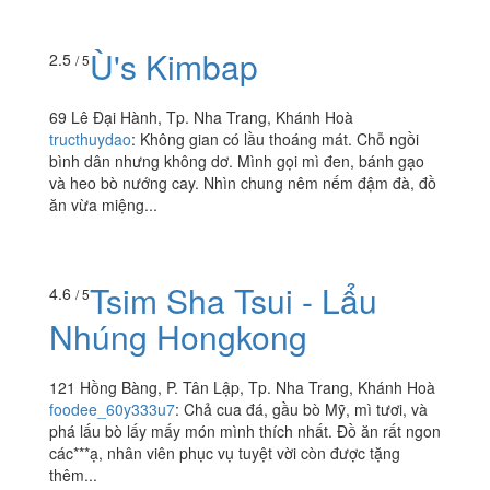
Ù's Kimbap
2.5
/ 5
69 Lê Đại Hành, Tp. Nha Trang, Khánh Hoà
tructhuydao
:
Không gian có lầu thoáng mát. Chỗ ngồi
bình dân nhưng không dơ. Mình gọi mì đen, bánh gạo
và heo bò nướng cay. Nhìn chung nêm nếm đậm đà, đồ
ăn vừa miệng...
Tsim Sha Tsui - Lẩu
4.6
/ 5
Nhúng Hongkong
121 Hồng Bàng, P. Tân Lập, Tp. Nha Trang, Khánh Hoà
foodee_60y333u7
:
Chả cua đá, gầu bò Mỹ, mì tươi, và
phá lấu bò lấy mấy món mình thích nhất. Đồ ăn rất ngon
các***ạ, nhân viên phục vụ tuyệt vời còn được tặng
thêm...