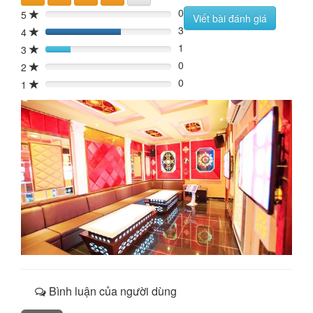
0
5
0%
Viết bài đánh giá
3
4
60%
1
3
20%
0
2
0%
0
1
0%
Bình luận của người dùng