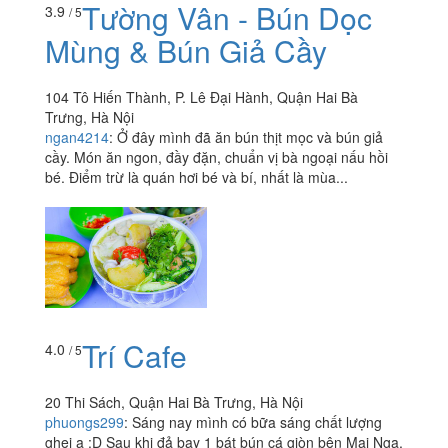
Tường Vân - Bún Dọc
3.9
/ 5
Mùng & Bún Giả Cầy
104 Tô Hiến Thành, P. Lê Đại Hành, Quận Hai Bà
Trưng, Hà Nội
ngan4214
:
Ở đây mình đã ăn bún thịt mọc và bún giả
cầy. Món ăn ngon, đầy đặn, chuẩn vị bà ngoại nấu hồi
bé. Điểm trừ là quán hơi bé và bí, nhất là mùa...
Trí Cafe
4.0
/ 5
20 Thi Sách, Quận Hai Bà Trưng, Hà Nội
phuongs299
:
Sáng nay mình có bữa sáng chất lượng
ghei ạ :D Sau khi đả bay 1 bát bún cá giòn bên Mai Nga,