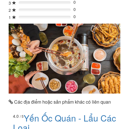
0
3
0%
0
2
0%
0
1
0%
Các địa điểm hoặc sản phẩm khác có liên quan
Yến Ốc Quán - Lẩu Các
4.0
/ 5
Loại