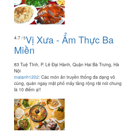
Vị Xưa - Ẩm Thực Ba
4.7
/ 5
Miền
83 Tuệ Tĩnh, P. Lê Đại Hành, Quận Hai Bà Trưng, Hà
Nội
maianh1202
:
Các món ăn truyền thống đa dạng vô
cùng, quán ngay mặt phố mấy tầng rộng rãi nói chung
là 10 điểm ạ!!