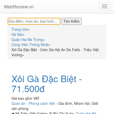
WebReview.vn
Toggl
navig
Trang chủ
»
Hà Nội
»
Quận Hai Bà Trưng
»
Công Viên Thống Nhất
»
Xôi Gà Đặc Biệt - Cơm Gà Hội An De Faifo - Triệu Việt
Vương
»
Xôi Gà Đặc Biệt -
71.500đ
Giá bao gồm VAT
Quán ăn
-
Phòng cách Việt
-
Gia đình
,
Nhóm hội
,
Giới
văn phòng
98 Triệu Việt Vương, P. Bùi Thị Xuân,
Quận Hai Bà