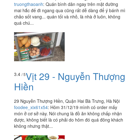
truongthaoanh
:
Quán bình dân ngay trên mặt đường
mai hắc đế đi ngang qua cũng rất dễ dàng để ý bánh mì
chảo sốt vang... quán tối và nhỏ, là nhà ở luôn, không
quá chú...
Vịt 29 - Nguyễn Thượng
3.4
/ 5
Hiền
29 Nguyễn Thượng Hiền, Quận Hai Bà Trưng, Hà Nội
foodee_xix61x54
:
Hôm 31/12/19 mình có order mấy
món ở cơ sở này. Nói chung là đồ ăn không chấp nhận
được, không biết là có phải do hôm đó quá đông khách
không nhưng thật...