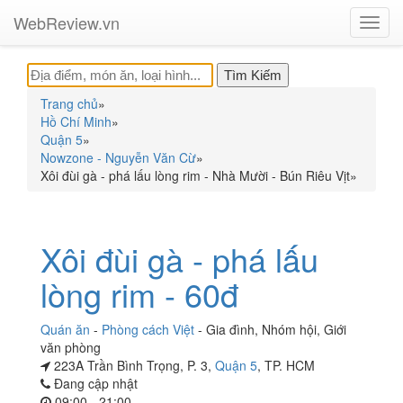
WebReview.vn
Toggl
navig
Trang chủ
»
Hồ Chí Minh
»
Quận 5
»
Nowzone - Nguyễn Văn Cừ
»
Xôi đùi gà - phá lấu lòng rim - Nhà Mười - Bún Riêu Vịt
»
Xôi đùi gà - phá lấu
lòng rim - 60đ
Quán ăn
-
Phòng cách Việt
-
Gia đình
,
Nhóm hội
,
Giới
văn phòng
223A Trần Bình Trọng, P. 3,
Quận 5
, TP. HCM
Đang cập nhật
09:00 - 21:00