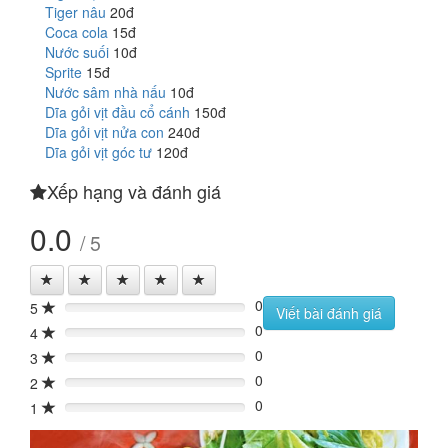
Tiger nâu
20đ
Coca cola
15đ
Nước suối
10đ
Sprite
15đ
Nước sâm nhà nấu
10đ
Dĩa gỏi vịt đầu cổ cánh
150đ
Dĩa gỏi vịt nửa con
240đ
Dĩa gỏi vịt góc tư
120đ
Xếp hạng và đánh giá
0.0
/ 5
0
5
0%
Viết bài đánh giá
0
4
0%
0
3
0%
0
2
0%
0
1
0%