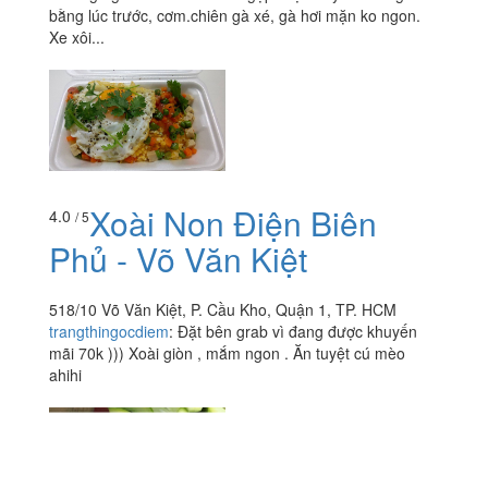
bằng lúc trước, cơm.chiên gà xé, gà hơi mặn ko ngon.
Xe xôi...
Xoài Non Điện Biên
4.0
/ 5
Phủ - Võ Văn Kiệt
518/10 Võ Văn Kiệt, P. Cầu Kho, Quận 1, TP. HCM
trangthingocdiem
:
Đặt bên grab vì đang được khuyến
mãi 70k ))) Xoài giòn , mắm ngon . Ăn tuyệt cú mèo
ahihi