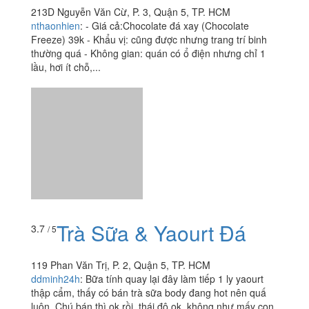
213D Nguyễn Văn Cừ, P. 3, Quận 5, TP. HCM
nthaonhien
:
- Giá cả:Chocolate đá xay (Chocolate
Freeze) 39k - Khẩu vị: cũng được nhưng trang trí binh
thường quá - Không gian: quán có ổ điện nhưng chỉ 1
lầu, hơi ít chỗ,...
Trà Sữa & Yaourt Đá
3.7
/ 5
119 Phan Văn Trị, P. 2, Quận 5, TP. HCM
ddminh24h
:
Bữa tính quay lại đây làm tiếp 1 ly yaourt
thập cẩm, thấy có bán trà sữa body đang hot nên quấ
luôn. Chú bán thì ok rồi, thái độ ok, không như mấy con