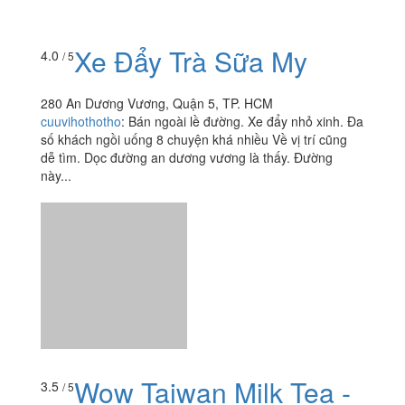
Xe Đẩy Trà Sữa My
4.0
/ 5
280 An Dương Vương, Quận 5, TP. HCM
cuuvihothotho
:
Bán ngoài lề đường. Xe đẩy nhỏ xinh. Đa
số khách ngồi uống 8 chuyện khá nhiều Về vị trí cũng
dễ tìm. Dọc đường an dương vương là thấy. Đường
này...
Wow Taiwan Milk Tea -
3.5
/ 5