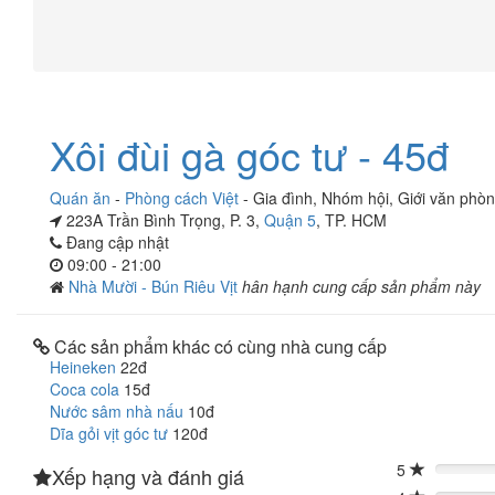
Xôi đùi gà góc tư - 45đ
Quán ăn
-
Phòng cách Việt
-
Gia đình
,
Nhóm hội
,
Giới văn phò
223A Trần Bình Trọng, P. 3,
Quận 5
, TP. HCM
Đang cập nhật
09:00 - 21:00
Nhà Mười - Bún Riêu Vịt
hân hạnh cung cấp sản phẩm này
Các sản phẩm khác có cùng nhà cung cấp
Heineken
22đ
Coca cola
15đ
Nước sâm nhà nấu
10đ
Dĩa gỏi vịt góc tư
120đ
5
Xếp hạng và đánh giá
0%