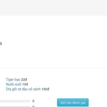
ng
Tiger bạc
22đ
Nước suối
10đ
Dĩa gỏi vịt đầu cổ cánh
150đ
0
Viết bài đánh giá
0