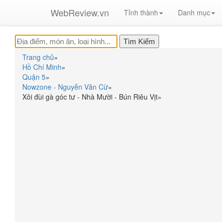
WebReview.vn
Tỉnh thành
Danh mục
Trang chủ
»
Hồ Chí Minh
»
Quận 5
»
Nowzone - Nguyễn Văn Cừ
»
Xôi đùi gà góc tư - Nhà Mười - Bún Riêu Vịt
»