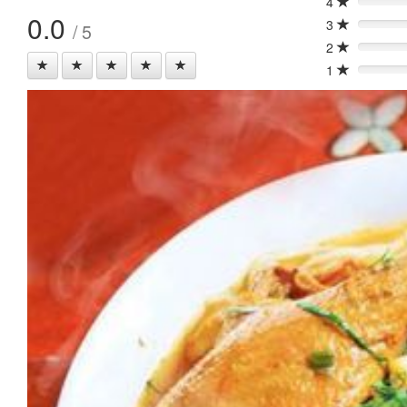
4
0%
0.0
3
/ 5
0%
2
0%
1
0%