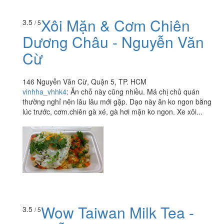
Xôi Mặn & Cơm Chiên
3.5
/ 5
Dương Châu - Nguyễn Văn
Cừ
146 Nguyễn Văn Cừ, Quận 5, TP. HCM
vinhha_vhhk4
:
Ăn chỗ này cũng nhiều. Má chị chủ quán
thường nghỉ nên lâu lâu mới gặp. Dạo này ăn ko ngon bằng
lúc trước, cơm.chiên gà xé, gà hơi mặn ko ngon. Xe xôi...
Wow Taiwan Milk Tea -
3.5
/ 5