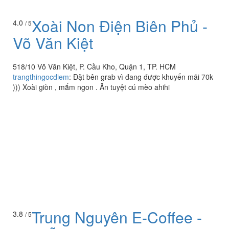
Xoài Non Điện Biên Phủ -
4.0
/ 5
Võ Văn Kiệt
518/10 Võ Văn Kiệt, P. Cầu Kho, Quận 1, TP. HCM
trangthingocdiem
:
Đặt bên grab vì đang được khuyến mãi 70k
))) Xoài giòn , mắm ngon . Ăn tuyệt cú mèo ahihi
Trung Nguyên E-Coffee -
3.8
/ 5