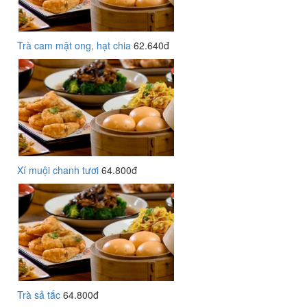
Trà cam mật ong, hạt chia
62.640đ
Xí muội chanh tươi
64.800đ
Trà sả tắc
64.800đ