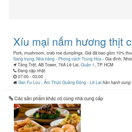
Xíu mại nấm hương thịt c
Pork, mushroom, crab roe dumplings. Giá đã bao gồm 10% th
Sang trọng
,
Nhà hàng
-
Phong cách Trung Hoa
-
Gia đình
,
Nhó
Tầng Trệt, AB Tower, 76A Lê Lai,
Quận 1
, TP. HCM
Đang cập nhật
07:00 - 03:00
San Fu Lou - Ẩm Thực Quảng Đông - Lê Lai
hân hạnh cung
Các sản phẩm khác có cùng nhà cung cấp