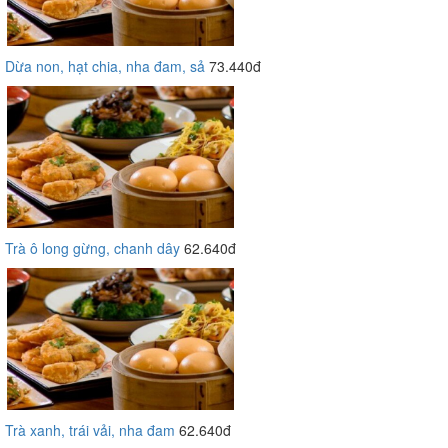
Dừa non, hạt chia, nha đam, sả
73.440đ
Trà ô long gừng, chanh dây
62.640đ
Trà xanh, trái vải, nha đam
62.640đ