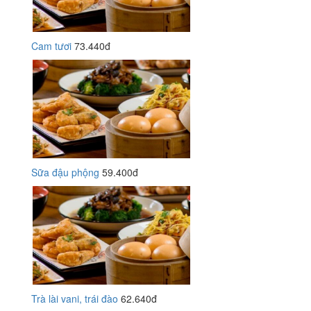
Cam tươi
73.440đ
Sữa đậu phộng
59.400đ
Trà lài vani, trái đào
62.640đ