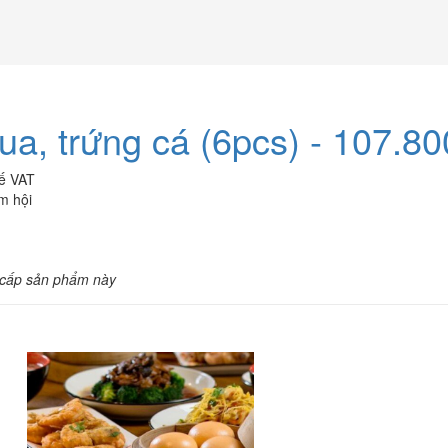
ua, trứng cá (6pcs) - 107.8
uế VAT
m hội
 cấp sản phẩm này