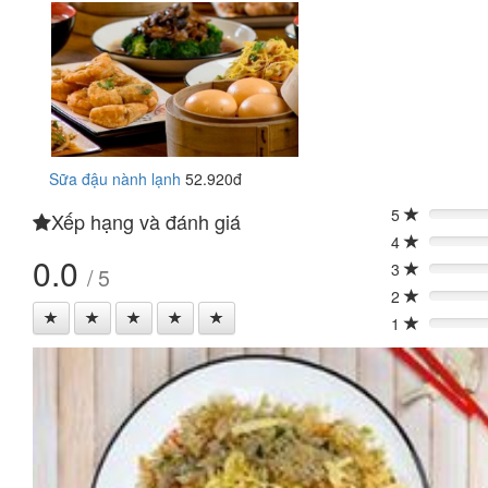
Sữa đậu nành lạnh
52.920đ
5
Xếp hạng và đánh giá
0%
4
0%
0.0
3
/ 5
0%
2
0%
1
0%