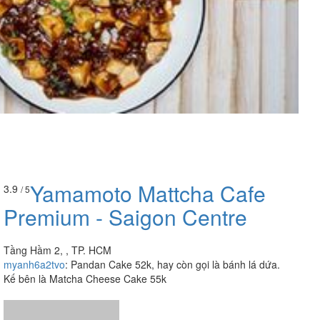
Yamamoto Mattcha Cafe
3.9
/ 5
Premium - Saigon Centre
Tầng Hầm 2, , TP. HCM
myanh6a2tvo
:
Pandan Cake 52k, hay còn gọi là bánh lá dứa.
Kế bên là Matcha Cheese Cake 55k