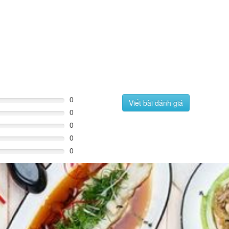
0
Viết bài đánh giá
0
0
0
0