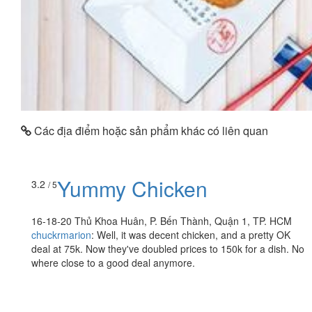
Các địa điểm hoặc sản phẩm khác có liên quan
Yummy Chicken
3.2
/ 5
16-18-20 Thủ Khoa Huân, P. Bến Thành, Quận 1, TP. HCM
chuckrmarion
:
Well, it was decent chicken, and a pretty OK
deal at 75k. Now they've doubled prices to 150k for a dish. No
where close to a good deal anymore.