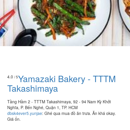
Yamazaki Bakery - TTTM
4.0
/ 5
Takashimaya
Tầng Hầm 2 - TTTM Takashimaya, 92 - 94 Nam Kỳ Khởi
Nghĩa, P. Bến Nghé, Quận 1, TP. HCM
dbsk4ever5.yunjae
:
Ghé qua mua đồ ăn trưa. Ăn khá okay.
Giá ổn.