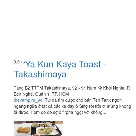
Ya Kun Kaya Toast -
3.0
/ 5
Takashimaya
Tầng B2 TTTM Takashimaya, 92 - 94 Nam Kỳ Khởi Nghĩa, P.
Bến Nghé, Quận 1, TP. HCM
thevampire_94
:
Tui đã tìm được chổ bán Teh Tarik ngon
ngang ngửa ở tất cả các xe đẩy ở Sing rồi trời ơi mừng không
tả được. Hôm đó do sợ ở***pha ngọt với không...