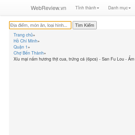
WebReview.vn
Tỉnh thành
Danh mục
Trang chủ
»
Hồ Chí Minh
»
Quận 1
»
Chợ Bến Thành
»
Xíu mại nấm hương thịt cua, trứng cá (6pcs) - San Fu Lou - Ẩ