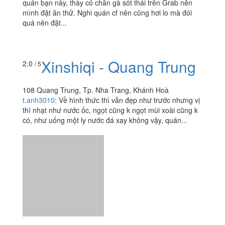
Xóm 1985 - Cafe
4.6
/ 5
132 Trần Phú, P. Vĩnh Nguyên, Tp. Nha Trang, Khánh
Hoà
foodee_skriyoj1
:
Đi du lịch Nha Trang ksan mình sát bên
quán bạn này, thấy có chân gà sốt thái trên Grab nên
mình đặt ăn thử. Nghi quán cf nên cũng hơi lo mà đói
quá nên đặt...
Xinshiqi - Quang Trung
2.0
/ 5
108 Quang Trung, Tp. Nha Trang, Khánh Hoà
t.anh3010
:
Về hình thức thì vẫn đẹp như trước nhưng vị
thì nhạt như nước ốc, ngọt cũng k ngọt mùi xoài cũng k
có, như uống một ly nước đá xay không vậy, quán...