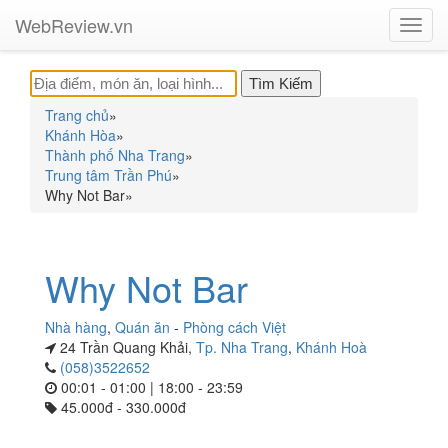
WebReview.vn
Toggl
navig
Trang chủ
»
Khánh Hòa
»
Thành phố Nha Trang
»
Trung tâm Trần Phú
»
Why Not Bar
»
Why Not Bar
Nhà hàng
,
Quán ăn
-
Phòng cách Việt
24 Trần Quang Khải,
Tp. Nha Trang
,
Khánh Hoà
(058)3522652
00:01 - 01:00 | 18:00 - 23:59
45.000đ - 330.000đ