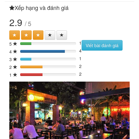
Xếp hạng và đánh giá
2.9
/ 5
1
5
20%
Viết bài đánh giá
4
4
80%
1
3
20%
2
2
40%
2
1
40%