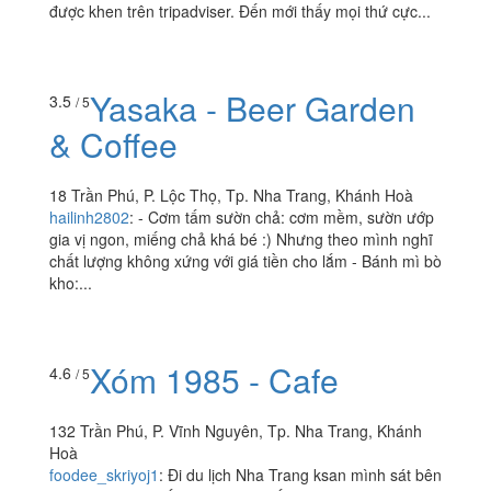
119 Nguyễn Thiện Thuật, P. Lộc Thọ, Tp. Nha Trang,
Khánh Hoà
kahavacat
:
Lần đầu tiên đi ăn đồ Ấn tại Nha Trang. Ko
thấy quán này được review nhiều trên foody nhưng thấy
được khen trên tripadviser. Đến mới thấy mọi thứ cực...
Yasaka - Beer Garden
3.5
/ 5
& Coffee
18 Trần Phú, P. Lộc Thọ, Tp. Nha Trang, Khánh Hoà
hailinh2802
:
- Cơm tấm sườn chả: cơm mềm, sườn ướp
gia vị ngon, miếng chả khá bé :) Nhưng theo mình nghĩ
chất lượng không xứng với giá tiền cho lắm - Bánh mì bò
kho:...