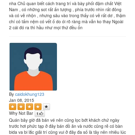
nha Chủ quan biết cách trang trí và bày phối đậm chất Việt
Nam , có những sot rất ấn tượng , phía trước nhìn rất đông
và có vẻ nhộn , nhưng sâu vào trong thấy có vẻ rất dơ , thậm
chí có tấm nệm có vết ố do ói rõ ràng mà vẫn ko thay Ngoài
2 cái đó ra thì hầu như mọi thứ đều ổn
By
caidokhung123
Jan 08, 2015
Why Not Bar
1
Quán bây giờ đã bán vé nên cũng lọc bớt khách chứ ngày
trước hơi phức tạp ở đây bán đồ ăn và nước cũng rẻ có bàn
bida va bi lắc giải trí cũng vui ở đây đa số là tây nên nhiêu lúc