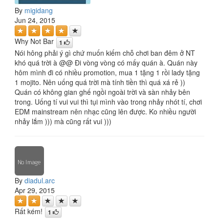
By
migidang
Jun 24, 2015
Why Not Bar
1
Nói hông phải ý gì chứ muốn kiếm chỗ chơi ban đêm ở NT
khó quá trời à @@ Đi vòng vòng có mấy quán à. Quán này
hôm mình đi có nhiều promotion, mua 1 tặng 1 rồi lady tặng
1 mojito. Nên uống quá trời mà tính tiền thì quá xá rẻ ))
Quán có không gian ghế ngồi ngoài trời và sàn nhảy bên
trong. Uống tí vui vui thì tụi mình vào trong nhảy nhót tí, chơi
EDM mainstream nên nhạc cũng lên được. Ko nhiều người
nhảy lắm ))) mà cũng rất vui )))
By
diadul.arc
Apr 29, 2015
Rất kém!
1