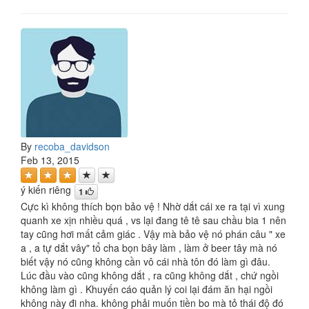
By
recoba_davidson
Feb 13, 2015
ý kiến riêng
1
Cực kì không thích bọn bảo vệ ! Nhờ dắt cái xe ra tại vì xung
quanh xe xịn nhiều quá , vs lại đang tê tê sau chầu bia 1 nên
tay cũng hơi mất cảm giác . Vậy mà bảo vệ nó phán câu " xe
a , a tự dắt vây" tổ cha bọn bây làm , làm ở beer tây mà nó
biết vậy nó cũng không cần vô cái nhà tôn đó làm gì đâu.
Lúc đầu vào cũng không dắt , ra cũng không dắt , chứ ngồi
không làm gì . Khuyến cáo quản lý coi lại đám ăn hại ngồi
không này đi nha. không phải muốn tiền bo mà tỏ thái độ đó