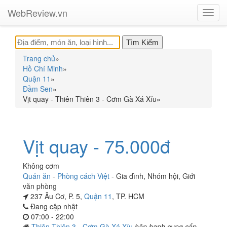
WebReview.vn
Toggl
navig
Trang chủ
»
Hồ Chí Minh
»
Quận 11
»
Đầm Sen
»
Vịt quay - Thiên Thiên 3 - Cơm Gà Xá Xíu
»
Vịt quay - 75.000đ
Không cơm
Quán ăn
-
Phòng cách Việt
-
Gia đình
,
Nhóm hội
,
Giới
văn phòng
237 Âu Cơ, P. 5,
Quận 11
, TP. HCM
Đang cập nhật
07:00 - 22:00
Thiên Thiên 3 - Cơm Gà Xá Xíu
hân hạnh cung cấp