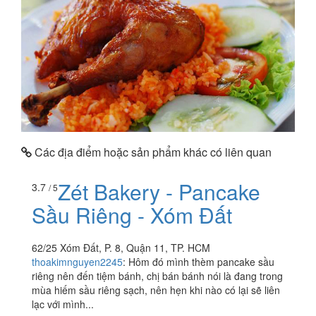
Các địa điểm hoặc sản phẩm khác có liên quan
Zét Bakery - Pancake
3.7
/ 5
Sầu Riêng - Xóm Đất
62/25 Xóm Đất, P. 8, Quận 11, TP. HCM
thoakimnguyen2245
:
Hôm đó mình thèm pancake sầu
riêng nên đến tiệm bánh, chị bán bánh nói là đang trong
mùa hiếm sầu riêng sạch, nên hẹn khi nào có lại sẽ liên
lạc với mình...