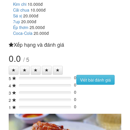
Kim chi
10.000đ
Cải chua
10.000đ
Sá xị
20.000đ
7up
20.000đ
Ép thơm
25.000đ
Coca-Cola
20.000đ
Xếp hạng và đánh giá
0.0
/ 5
0
5
0%
Viết bài đánh giá
0
4
0%
0
3
0%
0
2
0%
0
1
0%