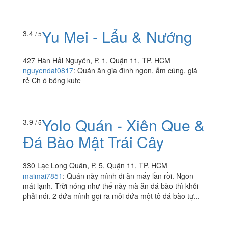
Yu Mei - Lẩu & Nướng
3.4
/ 5
427 Hàn Hải Nguyên, P. 1, Quận 11, TP. HCM
nguyendat0817
:
Quán ăn gia đình ngon, ấm cúng, giá
rẻ Ch ó bông kute
Yolo Quán - Xiên Que &
3.9
/ 5
Đá Bào Mật Trái Cây
330 Lạc Long Quân, P. 5, Quận 11, TP. HCM
maimai7851
:
Quán này mình đi ăn mấy lần rồi. Ngon
mát lạnh. Trời nóng như thế này mà ăn đá bào thì khỏi
phải nói. 2 đứa mình gọi ra mỗi đứa một tô đá bào tự...