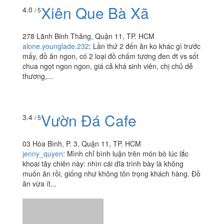
Xiên Que Bà Xã
4.0
/ 5
278 Lãnh Binh Thăng, Quận 11, TP. HCM
alone.younglade.232
:
Lần thứ 2 đến ăn ko khác gì trước
mấy, đồ ăn ngon, có 2 loại đồ chấm tương đen ớt vs sốt
chua ngọt ngon ngon, giá cả khá sinh viên, chị chủ dễ
thương,...
Vườn Đá Cafe
3.4
/ 5
03 Hòa Bình, P. 3, Quận 11, TP. HCM
jenny_quyen
:
Mình chỉ bình luận trên món bò lúc lắc
khoai tây chiên này: nhìn cái dĩa trình bày là không
muốn ăn rồi, giống như không tôn trọng khách hàng. Đồ
ăn vừa ít...