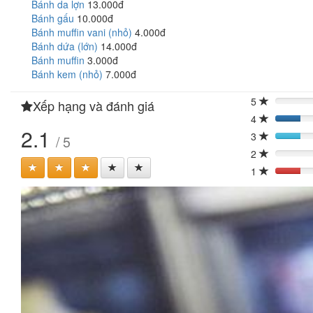
Bánh da lợn
13.000đ
Bánh gấu
10.000đ
Bánh muffin vani (nhỏ)
4.000đ
Bánh dứa (lớn)
14.000đ
Bánh muffin
3.000đ
Bánh kem (nhỏ)
7.000đ
5
Xếp hạng và đánh giá
0%
4
20%
2.1
3
/ 5
20%
2
0%
1
20%