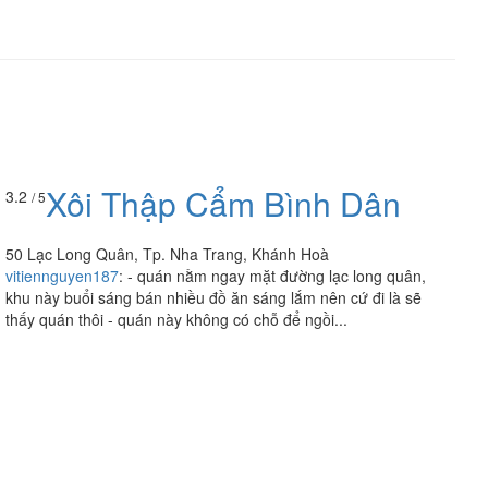
Xôi Thập Cẩm Bình Dân
3.2
/ 5
50 Lạc Long Quân, Tp. Nha Trang, Khánh Hoà
vitiennguyen187
:
- quán nằm ngay mặt đường lạc long quân,
khu này buổi sáng bán nhiều đồ ăn sáng lắm nên cứ đi là sẽ
thấy quán thôi - quán này không có chỗ để ngồi...