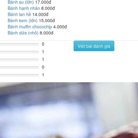
Bánh su (lớn)
17.000đ
Bánh hạnh nhân
8.000đ
Bánh lan hề
14.000đ
Bánh kem (lớn)
15.000đ
Bánh muffin chocochip
4.000đ
Bánh dứa (nhỏ)
8.000đ
0
Viết bài đánh giá
1
1
0
1