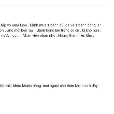
n tấp vô mua luôn . Mình mua 1 bánh đùi gà và 1 bánh bông lan ,
gon , ưng mỗi loại này . Bánh bông lan trông cũ cũ , bị khô nữa ,
a , nước ngọt ... Nhân viên nhăn nhó , không thân thiện lắm .
ến sức khỏe khách hàng. mọi người cẩn thận khi mua ở đây.