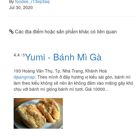
By
foodee_r13ep3aq
Jul 30, 2020
Các địa điểm hoặc sản phẩm khác có liên quan
Yumi - Bánh Mì Gà
4.4
/ 5
193 Hoàng Văn Thụ, Tp. Nha Trang, Khánh Hoà
djsangmap
:
Theo mình ở đây hương vị kiểu sài gòn, bánh mì
làm theo kiểu không xẻ nên ăn không đâm vào miệng gây khó
chịu với bánh mì giống bánh mì tươi. Giá 10000...