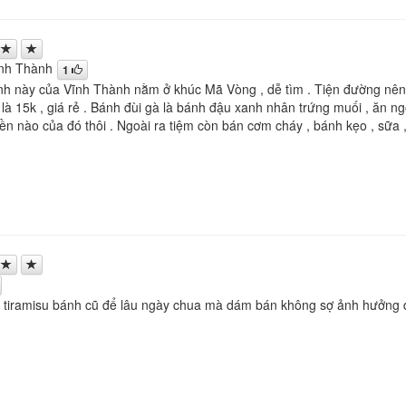
nh Thành
1
 này của Vĩnh Thành nằm ở khúc Mã Vòng , dễ tìm . Tiện đường nê
 là 15k , giá rẻ . Bánh đùi gà là bánh đậu xanh nhân trứng muối , ăn n
tiền nào của đó thôi . Ngoài ra tiệm còn bán cơm cháy , bánh kẹo , sữ
tiramisu bánh cũ để lâu ngày chua mà dám bán không sợ ảnh hưởng đ