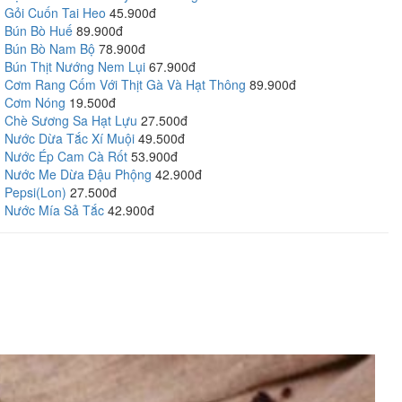
Gỏi Cuốn Tai Heo
45.900đ
Bún Bò Huế
89.900đ
Bún Bò Nam Bộ
78.900đ
Bún Thịt Nướng Nem Lụi
67.900đ
Cơm Rang Cốm Với Thịt Gà Và Hạt Thông
89.900đ
Cơm Nóng
19.500đ
Chè Sương Sa Hạt Lựu
27.500đ
Nước Dừa Tắc Xí Muội
49.500đ
Nước Ép Cam Cà Rốt
53.900đ
Nước Me Dừa Đậu Phộng
42.900đ
Pepsi(Lon)
27.500đ
Nước Mía Sả Tắc
42.900đ