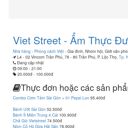
Viet Street - Ẩm Thực Đ
Nhà hàng
-
Phòng cách Việt
-
Gia đình
,
Nhóm hội
,
Giới văn ph
L4 - 02 Vincom Trần Phú, 78 - 80 Trần Phú, P. Lộc Thọ,
Tp. 
Đang cập nhật
09:00 - 21:00
20.000đ - 100.000đ
Thực đơn hoặc các sản phẩ
Combo Cơm Tấm Sài Gòn + 01 Pepsi Lon
95.400đ
Bánh Ướt Sài Gòn
52.500đ
Bánh Ít Miền Trung 4 Cái
100.900đ
Chả Giò Vietstreet
74.500đ
Nộm Cổ Hũ Dừa Hải Sản
78.900đ