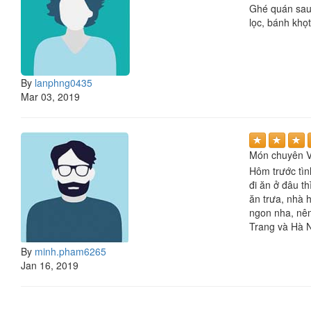
Ghé quán sau 
lọc, bánh khọt
By
lanphng0435
Mar 03, 2019
Món chuyên V
Hôm trước tìn
đi ăn ở đâu th
ăn trưa, nhà 
ngon nha, nêm
Trang và Hà N
By
minh.pham6265
Jan 16, 2019