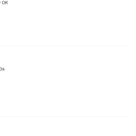
y OK
nữa