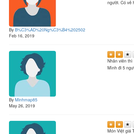
người. Có vẻ 
By
B%C3%AD%20Ng%C3%B4%202502
Feb 16, 2019
Nhân viên th
Mình đi 5 ngư
By
Minhmap85
May 26, 2019
Món Việt giá 