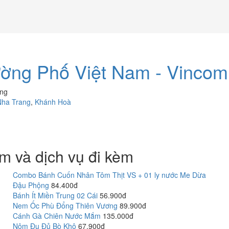
ường Phố Việt Nam - Vincom
òng
Nha Trang
,
Khánh Hoà
m và dịch vụ đi kèm
Combo Bánh Cuốn Nhân Tôm Thịt VS + 01 ly nước Me Dừa
Đậu Phộng
84.400đ
Bánh Ít Miền Trung 02 Cái
56.900đ
Nem Ốc Phù Đổng Thiên Vương
89.900đ
Cánh Gà Chiên Nước Mắm
135.000đ
Nộm Đu Đủ Bò Khô
67.900đ