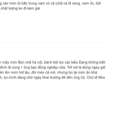
g các món từ bắc trung nam có cả (chả cá lã vọng, nem ốc, bột
 chất lượng ko đi kèm giá.
èm mấy món Bún chả hà nội, bánh bột lọc các kiểu Đang không biết
. Mình đi cùng 1 ông bạn đồng nghiệp nữa. Tới nơi là đúng ngay giờ
ên lên món hơi lâu, đói méo cả mỏ, nhưng bù lại món ăn khá
, tụi mình đang chờ ngày khai trương để đến ủng hộ. Chứ đi Nha