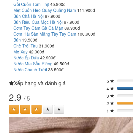
Gỏi Cuốn Tôm Thịt
45.900đ
Mẹt Cuốn Heo Quay Quảng Nam
111.900đ
Bún Chả Hà Nội
67.900đ
Bún Riêu Cua Mọc Hà Nội
67.900đ
Cơm Tay Cầm Gà Cá Mặn
89.900đ
Cơm Hải Sản Măng Tây Tay Cầm
100.900đ
Bún
19.500đ
Chè Trôi Tàu
31.900đ
Mơ Xay
42.900đ
Nước Ép Dứa
42.900đ
Nước Mía Sầu Riêng
49.500đ
Nước Chanh Tươi
38.500đ
5
Xếp hạng và đánh giá
0%
4
40
2.9
3
/ 5
0%
2
40
1
0%