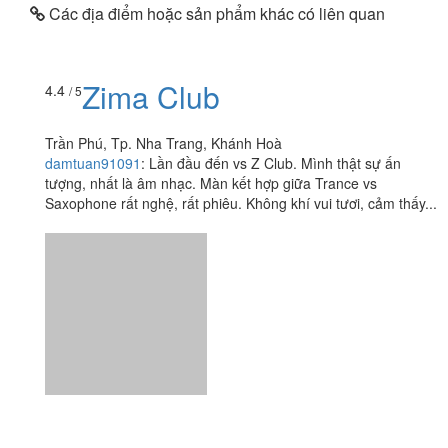
Các địa điểm hoặc sản phẩm khác có liên quan
Zima Club
4.4
/ 5
Trần Phú, Tp. Nha Trang, Khánh Hoà
damtuan91091
:
Lần đầu đến vs Z Club. Mình thật sự ấn
tượng, nhất là âm nhạc. Màn kết hợp giữa Trance vs
Saxophone rất nghệ, rất phiêu. Không khí vui tươi, cảm thấy...
Xóm 1985 - Cafe
4.6
/ 5
132 Trần Phú, P. Vĩnh Nguyên, Tp. Nha Trang, Khánh Hoà
foodee_skriyoj1
:
Đi du lịch Nha Trang ksan mình sát bên quán