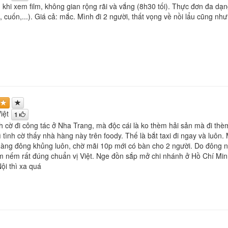
khi xem film, không gian rộng rãi và vắng (8h30 tối). Thực đơn đa dạn
, cuốn,...). Giá cả: mắc. Mình đi 2 người, thất vọng về nồi lẩu cũng như
iệt
1
h cờ đi công tác ở Nha Trang, mà độc cái là ko thèm hải sản mà đi th
ì tình cờ thấy nhà hàng này trên foody. Thế là bắt taxi đi ngay và luôn
hàng đông khủng luôn, chờ mãi 10p mới có bàn cho 2 người. Do đông n
 nếm rất đúng chuẩn vị Việt. Nge đồn sắp mở chi nhánh ở Hồ Chí Minh
ội thì xa quá