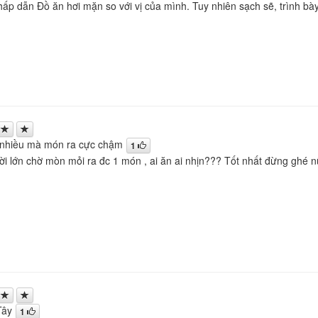
hấp dẫn Đồ ăn hơi mặn so với vị của mình. Tuy nhiên sạch sẽ, trình bà
ì nhiều mà món ra cực chậm
1
ời lớn chờ mòn mỏi ra đc 1 món , ai ăn ai nhịn??? Tốt nhất đừng ghé 
Tây
1