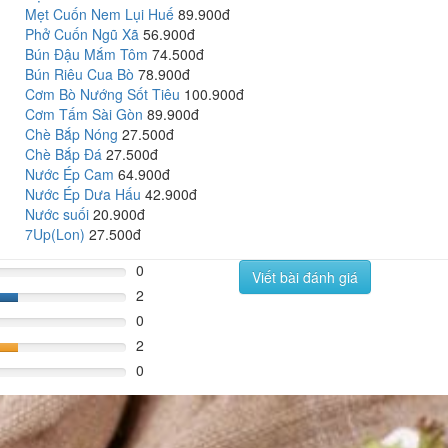
Mẹt Cuốn Nem Lụi Huế
89.900đ
Phở Cuốn Ngũ Xã
56.900đ
Bún Đậu Mắm Tôm
74.500đ
Bún Riêu Cua Bò
78.900đ
Cơm Bò Nướng Sốt Tiêu
100.900đ
Cơm Tấm Sài Gòn
89.900đ
Chè Bắp Nóng
27.500đ
Chè Bắp Đá
27.500đ
Nước Ép Cam
64.900đ
Nước Ép Dưa Hấu
42.900đ
Nước suối
20.900đ
7Up(Lon)
27.500đ
0
Viết bài đánh giá
2
%
0
2
%
0