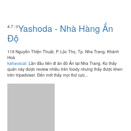
Yashoda - Nhà Hàng Ấn
4.7
/ 5
Độ
119 Nguyễn Thiện Thuật, P. Lộc Thọ, Tp. Nha Trang, Khánh
Hoà
kahavacat
:
Lần đầu tiên đi ăn đồ Ấn tại Nha Trang. Ko thấy
quán này được review nhiều trên foody nhưng thấy được khen
trên tripadviser. Đến mới thấy mọi thứ cực...
Xinshiqi - Quang Trung
2.0
/ 5
108 Quang Trung, Tp. Nha Trang, Khánh Hoà
t.anh3010
:
Về hình thức thì vẫn đẹp như trước nhưng vị thì