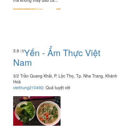
mà không thấy đâu cả...
Yến - Ẩm Thực Việt
3.9
/ 5
Nam
3/2 Trần Quang Khải, P. Lộc Thọ, Tp. Nha Trang, Khánh
Hoà
viettrung210492
:
Quá tuyệt vời