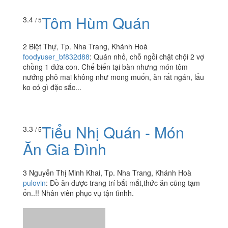
Tôm Hùm Quán
3.4
/ 5
2 Biệt Thự, Tp. Nha Trang, Khánh Hoà
foodyuser_bf832d88
:
Quán nhỏ, chỗ ngồi chật chội 2 vợ
chồng 1 đứa con. Chế biến tại bàn nhưng món tôm
nướng phô mai không như mong muốn, ăn rất ngán, lẩu
ko có gì đặc sắc...
Tiểu Nhị Quán - Món
3.3
/ 5
Ăn Gia Đình
3 Nguyễn Thị Minh Khai, Tp. Nha Trang, Khánh Hoà
pulovin
:
Đồ ăn được trang trí bắt mắt,thức ăn cũng tạm
ổn..!! Nhân viên phục vụ tận tìnhh.