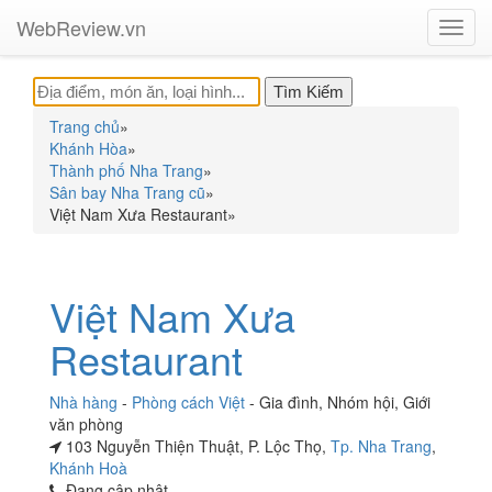
WebReview.vn
Toggl
navig
Trang chủ
»
Khánh Hòa
»
Thành phố Nha Trang
»
Sân bay Nha Trang cũ
»
Việt Nam Xưa Restaurant
»
Việt Nam Xưa
Restaurant
Nhà hàng
-
Phòng cách Việt
-
Gia đình
,
Nhóm hội
,
Giới
văn phòng
103 Nguyễn Thiện Thuật, P. Lộc Thọ,
Tp. Nha Trang
,
Khánh Hoà
Đang cập nhật