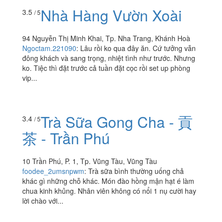
Nhà Hàng Vườn Xoài
3.5
/ 5
94 Nguyễn Thị Minh Khai, Tp. Nha Trang, Khánh Hoà
Ngoctam.221090
:
Lâu rồi ko qua đây ăn. Cứ tưởng vẫn
đông khách và sang trọng, nhiệt tình như trước. Nhưng
ko. Tiệc thì đặt trước cả tuần đặt cọc rồi set up phòng
vip...
Trà Sữa Gong Cha - 貢
3.4
/ 5
茶 - Trần Phú
10 Trần Phú, P. 1, Tp. Vũng Tàu, Vũng Tàu
foodee_2umsnpwm
:
Trà sữa bình thường uống chả
khác gì những chỗ khác. Món đào hồng mận hạt é làm
chua kinh khủng. Nhân viên không có nổi 1 nụ cười hay
lời chào với...