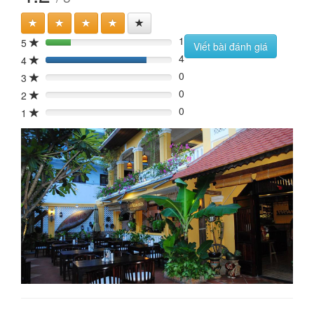
1
5
20%
Viết bài đánh giá
4
4
80%
0
3
0%
0
2
0%
0
1
0%