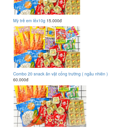
Mỳ trẻ em lẻx10g
15.000đ
Combo 20 snack ăn vặt cổng trường ( ngẫu nhiên )
60.000đ