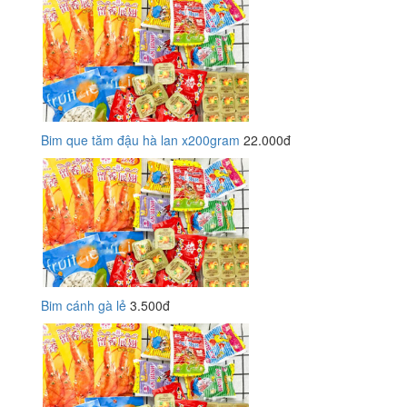
Bim que tăm đậu hà lan x200gram
22.000đ
Bim cánh gà lẻ
3.500đ