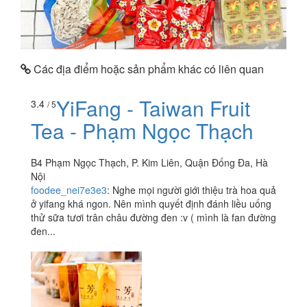
Các địa điểm hoặc sản phẩm khác có liên quan
YiFang - Taiwan Fruit
3.4
/ 5
Tea - Phạm Ngọc Thạch
B4 Phạm Ngọc Thạch, P. Kim Liên, Quận Đống Đa, Hà
Nội
foodee_nei7e3e3
:
Nghe mọi người giới thiệu trà hoa quả
ở yifang khá ngon. Nên mình quyết định đánh liều uống
thử sữa tươi trân châu đường đen :v ( mình là fan đường
đen...