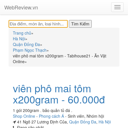
WebReview.vn
Toggl
navig
Trang chủ
»
Hà Nội
»
Quận Đống Đa
»
Phạm Ngọc Thạch
»
viên phô mai tôm x200gram - Tabihouse21 - Ăn Vặt
Online
»
viên phô mai tôm
x200gram - 60.000đ
1 gói 200gram . bảo quản tủ đá .
Shop Online
-
Phong cách Á
-
Sinh viên
,
Nhóm hội
41 Ngõ 27 Lương Định Của,
Quận Đống Đa
,
Hà Nội
Đang cập nhật