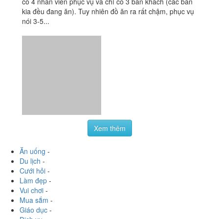
có 4 nhân viên phục vụ và chỉ có 3 bàn khách (các bàn
kia đều đang ăn). Tuy nhiên đồ ăn ra rất chậm, phục vụ
nói 3-5...
Xem thêm
Ăn uống
-
Du lịch
-
Cưới hỏi
-
Làm đẹp
-
Vui chơi
-
Mua sắm
-
Giáo dục
-