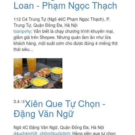
Loan - Phạm Ngọc Thạch
112 C4 Trung Tự (Ngõ 46C Phạm Ngọc Thạch), P.
Trung Tự, Quận Đống Đa, Hà Nội
toanpvhy
:
Vẫn biết là chạy chương trình khuyến mại,
giảm giá trên Shopee. Nhưng quán làm ăn như lừa
khách hàng, một suất cơm cho được đúng 4 miếng thịt
thái siêu...
Xiên Que Tự Chọn -
3.4
/ 5
Đặng Văn Ngữ
Ngõ 4C Đặng Văn Ngữ, Quận Đống Đa, Hà Nội
d4uch4mh3t_ch0m0tcu0ctjnh
:
Hàng xiên que tự chọn