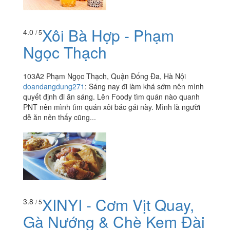
Xôi Bà Hợp - Phạm
4.0
/ 5
Ngọc Thạch
103A2 Phạm Ngọc Thạch, Quận Đống Đa, Hà Nội
doandangdung271
:
Sáng nay đi làm khá sớm nên mình
quyết định đi ăn sáng. Lên Foody tìm quán nào quanh
PNT nên mình tìm quán xôi bác gái này. Mình là người
dễ ăn nên thấy cũng...
XINYI - Cơm Vịt Quay,
3.8
/ 5
Gà Nướng & Chè Kem Đài