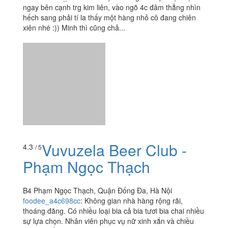
ngay bên cạnh trg kim liên, vào ngõ 4c đâm thẳng nhìn
hếch sang phải tí la thấy một hàng nhỏ cô đang chiên
xiên nhé :)) Minh thì cũng chả...
Vuvuzela Beer Club -
4.3
/ 5
Phạm Ngọc Thạch
B4 Phạm Ngọc Thạch, Quận Đống Đa, Hà Nội
foodee_a4c698cc
:
Không gian nhà hàng rộng rãi,
thoáng đãng. Có nhiều loại bia cả bia tươi bia chai nhiều
sự lựa chọn. Nhân viên phục vụ nữ xinh xắn và chiều