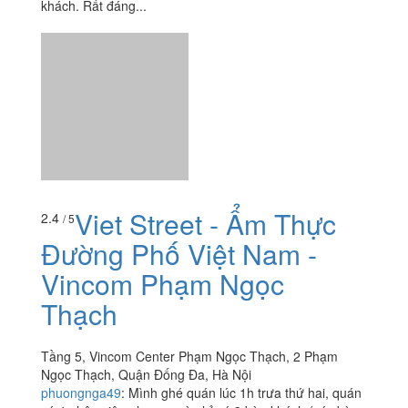
khách. Rất đáng...
Viet Street - Ẩm Thực
2.4
/ 5
Đường Phố Việt Nam -
Vincom Phạm Ngọc
Thạch
Tầng 5, Vincom Center Phạm Ngọc Thạch, 2 Phạm
Ngọc Thạch, Quận Đống Đa, Hà Nội
phuongnga49
:
Mình ghé quán lúc 1h trưa thứ hai, quán