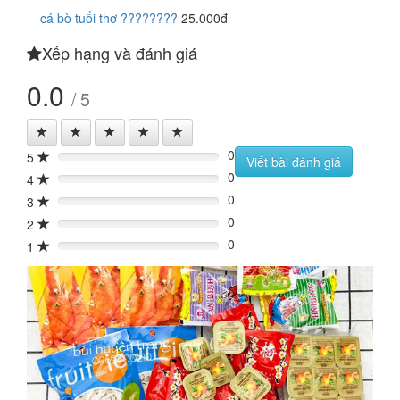
cá bò tuổi thơ ????????
25.000đ
Xếp hạng và đánh giá
0.0
/ 5
0
5
0%
Viết bài đánh giá
0
4
0%
0
3
0%
0
2
0%
0
1
0%