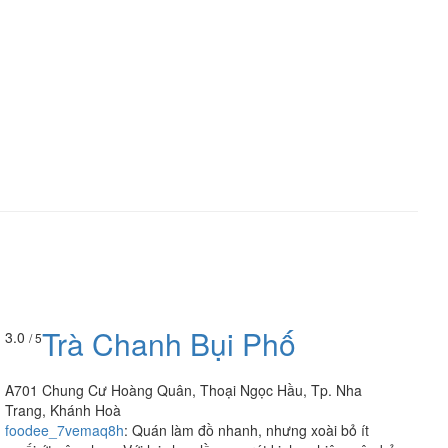
Trà Chanh Bụi Phố
3.0
/ 5
A701 Chung Cư Hoàng Quân, Thoại Ngọc Hầu, Tp. Nha
Trang, Khánh Hoà
foodee_7vemaq8h
:
Quán làm đồ nhanh, nhưng xoài bỏ ít