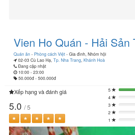
Vien Ho Quán - Hải Sản
Quán ăn
-
Phòng cách Việt
-
Gia đình
,
Nhóm hội
02-03 Cù Lao Hạ,
Tp. Nha Trang
,
Khánh Hoà
Đang cập nhật
10:00 - 23:00
50.000đ - 500.000đ
5
Xếp hạng và đánh giá
4
0%
5.0
3
/ 5
0%
2
0%
1
0%