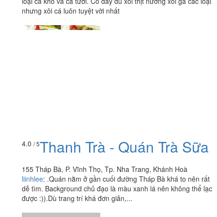
loại cá khô và cá tươi. Có đầy đủ xôi thịt nướng xôi gà các loại
nhưng xôi cá luôn tuyệt vời nhất
Thanh Trà - Quán Trà Sữa
4.0
/ 5
155 Tháp Bà, P. Vĩnh Thọ, Tp. Nha Trang, Khánh Hoà
liinhlee
:
.Quán nằm ở gần cuối đường Tháp Bà khá to nên rất
dễ tìm. Background chủ đạo là màu xanh lá nên không thể lạc
được :)).Dù trang trí khá đơn giản,...