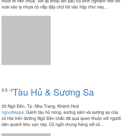
muối ớt nên chua. Với lại shop lần sau rút kinh nghiệm nên bỏ
xoài vào ly nhựa có nắp đậy chứ bỏ vào hộp như này...
Tàu Hủ & Sương Sa
3.5
/ 5
20 Ngô Đến, Tp. Nha Trang, Khánh Hoà
ngocdiepps
:
Gánh tàu hủ nóng, sương sâm và sương sa của
cô Hai trên đường Ngô Đến chắc đã quá quen thuộc với người
dân quanh khu vực này. Cô ngồi chung hàng với cô...