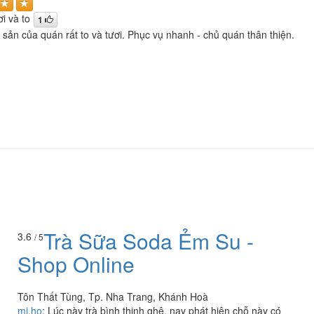
ơi và to
1
i sản của quán rất to và tươi. Phục vụ nhanh - chủ quán thân thiện.
Trà Sữa Soda Ẻm Su -
3.6
/ 5
Shop Online
Tôn Thất Tùng, Tp. Nha Trang, Khánh Hoà
mi.ho
:
Lúc này trà bình thịnh ghê, nay phát hiện chỗ này có