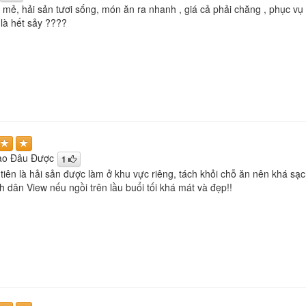
 mẻ, hải sản tươi sống, món ăn ra nhanh , giá cả phải chăng , phục vụ
là hết sảy ????
ào Đâu Được
1
iên là hải sản được làm ở khu vực riêng, tách khỏi chỗ ăn nên khá sạch
nh dân View nếu ngồi trên lầu buổi tối khá mát và đẹp!!