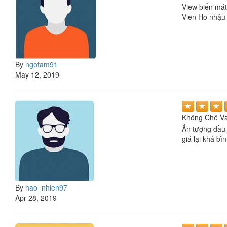
View biển mát
Vien Ho nhậu 
By
ngotam91
May 12, 2019
Không Chê V
Ấn tượng đầu t
giá lại khá bì
By
hao_nhien97
Apr 28, 2019