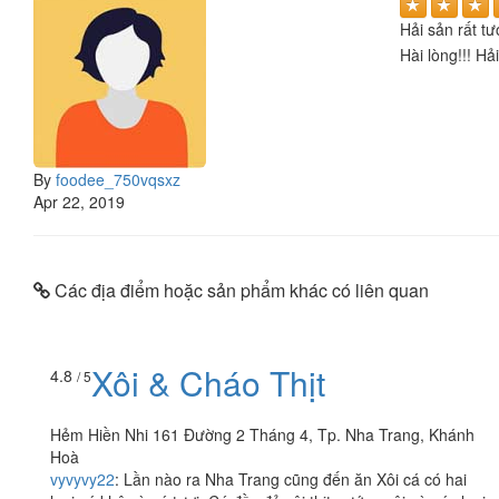
Hải sản rất tư
Hài lòng!!! Hả
By
foodee_750vqsxz
Apr 22, 2019
Các địa điểm hoặc sản phẩm khác có liên quan
Xôi & Cháo Thịt
4.8
/ 5
Hẻm Hiền Nhi 161 Đường 2 Tháng 4, Tp. Nha Trang, Khánh
Hoà
vyvyvy22
:
Lần nào ra Nha Trang cũng đến ăn Xôi cá có hai