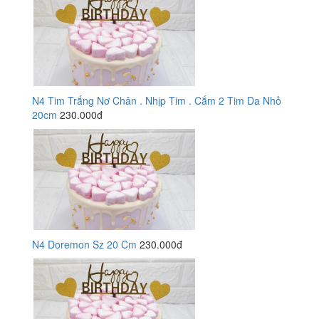
N4 Tim Trắng Nơ Chân . Nhịp Tim . Cắm 2 Tim Da Nhỏ
20cm
230.000đ
N4 Doremon Sz 20 Cm
230.000đ