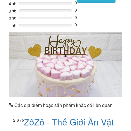
0
4
0%
0
3
0%
0
2
0%
0
1
0%
Các địa điểm hoặc sản phẩm khác có liên quan
ZôZô - Thế Giới Ăn Vặt
2.6
/ 5