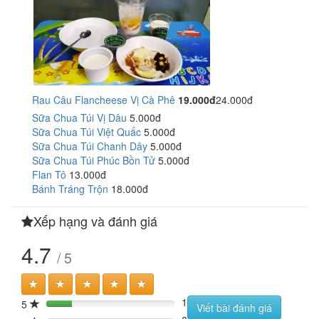
Rau Câu Flancheese Vị Cà Phê
19.000đ
24.000đ
Sữa Chua Túi Vị Dâu
5.000đ
Sữa Chua Túi Việt Quấc
5.000đ
Sữa Chua Túi Chanh Dây
5.000đ
Sữa Chua Túi Phúc Bồn Tử
5.000đ
Flan Tô
13.000đ
Bánh Tráng Trộn
18.000đ
Xếp hạng và đánh giá
4.7
/ 5
1
5
20%
Viết bài đánh giá