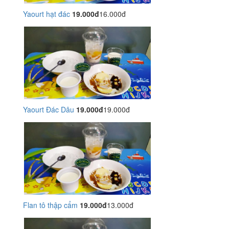
Yaourt hạt đác
19.000đ
16.000đ
Yaourt Đác Dâu
19.000đ
19.000đ
Flan tô thập cẩm
19.000đ
13.000đ