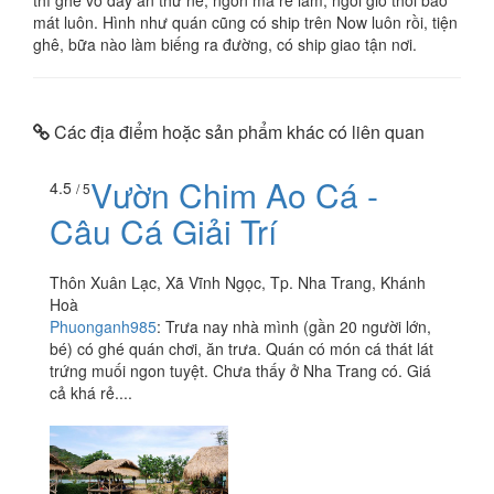
thì ghé vô đây ăn thử nè, ngon mà rẻ lắm, ngồi gió thổi bao
mát luôn. Hình như quán cũng có ship trên Now luôn rồi, tiện
ghê, bữa nào làm biếng ra đường, có ship giao tận nơi.
Các địa điểm hoặc sản phẩm khác có liên quan
Vườn Chim Ao Cá -
4.5
/ 5
Câu Cá Giải Trí
Thôn Xuân Lạc, Xã Vĩnh Ngọc, Tp. Nha Trang, Khánh
Hoà
Phuonganh985
:
Trưa nay nhà mình (gần 20 người lớn,
bé) có ghé quán chơi, ăn trưa. Quán có món cá thát lát
trứng muối ngon tuyệt. Chưa thấy ở Nha Trang có. Giá
cả khá rẻ....