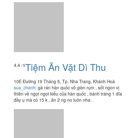
phantrngthutho
:
Hãy đến với chúng tớ , trà đen duy nhất
có tại Nha Trang ạ. Thưởng thức ly trà cùng bạn bè còn
gì thích hơn khi mùa hè đag đến gần với chúng ta nào
????????
Tiệm Ăn Vặt Dì Thu
4.4
/ 5
10E Đường 19 Tháng 5, Tp. Nha Trang, Khánh Hoà
sua_chanh
:
gà rán hàn quốc vỏ giòn rụm , sốt ngon vị
thiên về ngọt ngọt kiểu của hàn quốc , bánh tráng 1 dĩa
đầy ụ mà có 15 k , ăn 2 ng no luôn nha .