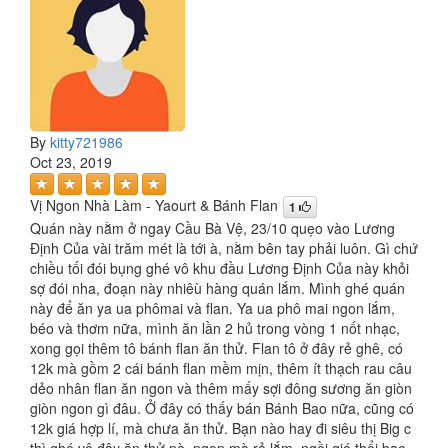
By
kitty721986
Oct 23, 2019
Vị Ngon Nhà Làm - Yaourt & Bánh Flan
1
Quán này nằm ở ngay Cầu Bà Vệ, 23/10 quẹo vào Lương
Định Của vài trăm mét là tới à, nằm bên tay phải luôn. Gì chứ
chiều tối đói bụng ghé vô khu đầu Lương Định Của này khỏi
sợ đói nha, đoạn này nhiêù hàng quán lắm. Mình ghé quán
này để ăn ya ua phômai và flan. Ya ua phô mai ngon lắm,
béo và thơm nữa, mình ăn lần 2 hủ trong vòng 1 nốt nhạc,
xong gọi thêm tô bánh flan ăn thử. Flan tô ở đây rẻ ghê, có
12k mà gồm 2 cái bánh flan mềm mịn, thêm ít thạch rau câu
dẻo nhân flan ăn ngon và thêm mấy sợi đông sương ăn giòn
giòn ngon gì đâu. Ở đây có thấy bán Bánh Bao nữa, cũng có
12k giá hợp lí, mà chưa ăn thử. Bạn nào hay đi siêu thị Big c