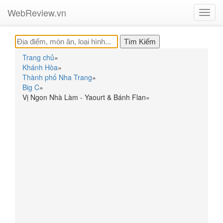
WebReview.vn
Toggl
navig
Trang chủ
»
Khánh Hòa
»
Thành phố Nha Trang
»
Big C
»
Vị Ngon Nhà Làm - Yaourt & Bánh Flan
»