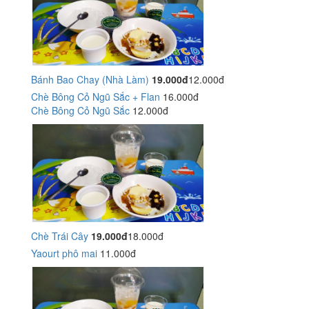
Bánh Bao Chay (Nhà Làm)
19.000đ
12.000đ
Chè Bông Cỏ Ngũ Sắc + Flan
16.000đ
Chè Bông Cỏ Ngũ Sắc
12.000đ
Chè Trái Cây
19.000đ
18.000đ
Yaourt phô mai
11.000đ