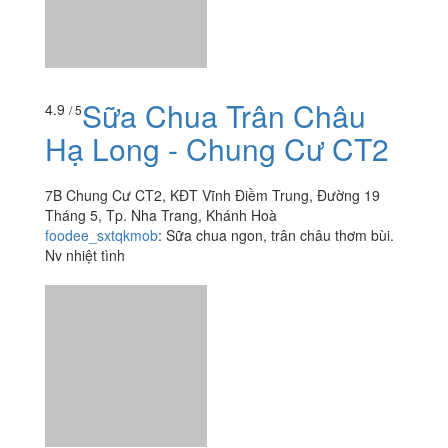
Sữa Chua Trân Châu
4.9
/ 5
Hạ Long - Chung Cư CT2
7B Chung Cư CT2, KĐT Vĩnh Điềm Trung, Đường 19
Tháng 5, Tp. Nha Trang, Khánh Hoà
foodee_sxtqkmob
:
Sữa chua ngon, trân châu thơm bùi.
Nv nhiệt tình