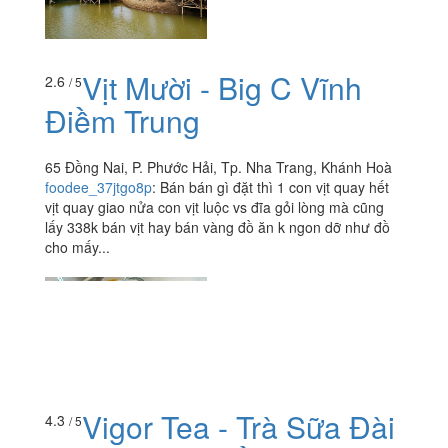
Vịt Mười - Big C Vĩnh
2.6
/ 5
Điềm Trung
65 Đồng Nai, P. Phước Hải, Tp. Nha Trang, Khánh Hoà
foodee_37jtgo8p
:
Bán bán gì đặt thì 1 con vịt quay hết
vịt quay giao nửa con vịt luộc vs đĩa gỏi lòng mà cũng
lấy 338k bán vịt hay bán vàng đồ ăn k ngon dỡ như đồ
cho mấy...
Vigor Tea - Trà Sữa Đài
4.3
/ 5