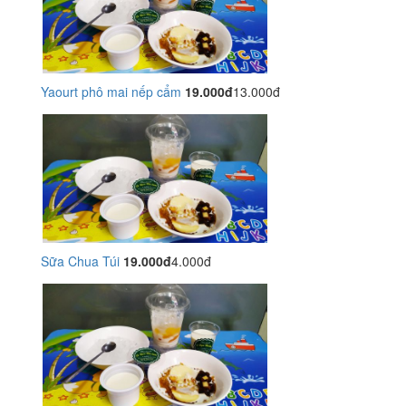
Yaourt phô mai nếp cẩm
19.000đ
13.000đ
Sữa Chua Túi
19.000đ
4.000đ