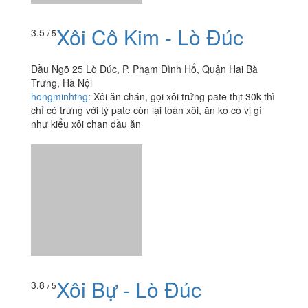
Xôi Cô Kim - Lò Đúc
3.5
/ 5
Đầu Ngõ 25 Lò Đúc, P. Phạm Đình Hổ, Quận Hai Bà
Trưng, Hà Nội
hongminhtng
:
Xôi ăn chán, gọi xôi trứng pate thịt 30k thì
chỉ có trứng với tý pate còn lại toàn xôi, ăn ko có vị gì
như kiểu xôi chan dầu ăn
Xôi Bự - Lò Đúc
3.8
/ 5