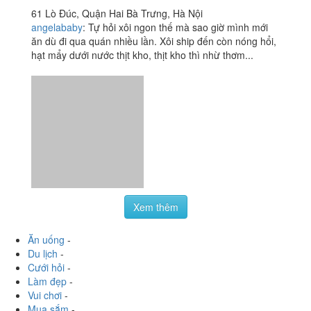
61 Lò Đúc, Quận Hai Bà Trưng, Hà Nội
angelababy
:
Tự hỏi xôi ngon thế mà sao giờ mình mới
ăn dù đi qua quán nhiều lần. Xôi ship đến còn nóng hổi,
hạt mẩy dưới nước thịt kho, thịt kho thì nhừ thơm...
Xem thêm
Ăn uống
-
Du lịch
-
Cưới hỏi
-
Làm đẹp
-
Vui chơi
-
Mua sắm
-