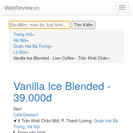
WebReview.vn
Toggl
navig
Trang chủ
»
Hà Nội
»
Quận Hai Bà Trưng
»
Lò Đúc
»
Vanilla Ice Blended - Lion Coffee - Trần Khát Chân
»
Vanilla Ice Blended -
39.000đ
Vani
Café/Dessert
8 Trần Khát Chân Mới, P. Thanh Lương,
Quận Hai Bà
Trưng
,
Hà Nội
Đang cập nhật