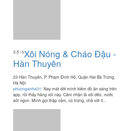
Xôi Nóng & Cháo Đậu -
3.5
/ 5
Hàn Thuyên
23 Hàn Thuyên, P. Phạm Đình Hổ, Quận Hai Bà Trưng,
Hà Nội
phuonganha31
:
Nay mát dời mình kiếm đồ ăn sáng trên
app, rồi thấy hàng xôi này. Cảm nhận là xôi dẻo, nước
sốt ngon. Mình gọi thập cẩm, có trứng, chả với ít...