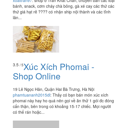
xoaitran97
:
shop ở Trần Khát Chân, chuyên bán các loại
bánh, snack, cơm cháy chà bông, gà xé cay các thứ các
thứ giá hạt rẻ ???? có nhận ship nội thành và các tỉnh
lân...
Xúc Xích Phomai -
3.5
/ 5
Shop Online
19 Lê Ngọc Hân, Quận Hai Bà Trưng, Hà Nội
phamtuananh2015dl
:
Thấy có bạn bán món xúc xích
phomai này hay ho quá nên gọi về ăn thử 1 gói đc đóng
cẩn thận, bên trong có khoảng 15-17 chiếc. Mọi người
có thể rán hoặc...