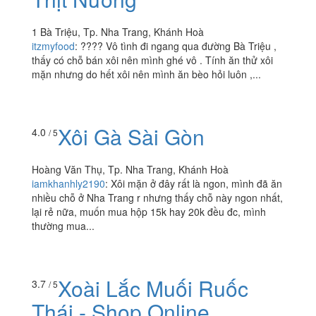
Xôi Mặn & Bánh Hỏi
3.5
/ 5
Thịt Nướng
1 Bà Triệu, Tp. Nha Trang, Khánh Hoà
itzmyfood
:
???? Vô tình đi ngang qua đường Bà Triệu ,
thấy có chỗ bán xôi nên mình ghé vô . Tính ăn thử xôi
mặn nhưng do hết xôi nên mình ăn bèo hỏi luôn ,...
Xôi Gà Sài Gòn
4.0
/ 5
Hoàng Văn Thụ, Tp. Nha Trang, Khánh Hoà
iamkhanhly2190
:
Xôi mặn ở đây rất là ngon, mình đã ăn