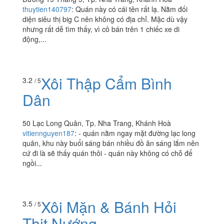
thuytien140797
:
Quán này có cái tên rất lạ. Nằm đối
diện siêu thị big C nên không có địa chỉ. Mặc dù vậy
nhưng rất dễ tìm thấy, vì cô bán trên 1 chiếc xe di
động,...
Xôi Thập Cẩm Bình
3.2
/ 5
Dân
50 Lạc Long Quân, Tp. Nha Trang, Khánh Hoà
vitiennguyen187
:
- quán nằm ngay mặt đường lạc long
quân, khu này buổi sáng bán nhiều đồ ăn sáng lắm nên
cứ đi là sẽ thấy quán thôi - quán này không có chỗ để
ngồi...