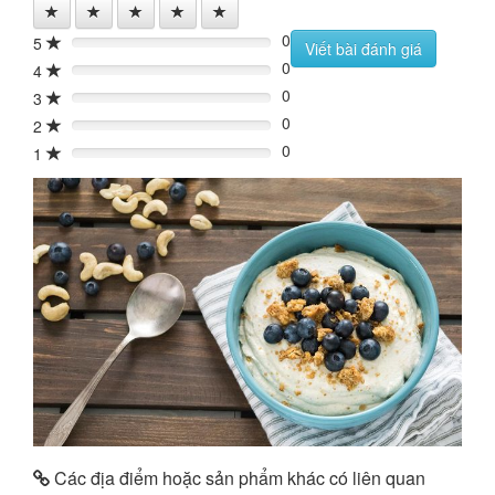
0
5
0%
Viết bài đánh giá
0
4
0%
0
3
0%
0
2
0%
0
1
0%
Các địa điểm hoặc sản phẩm khác có liên quan