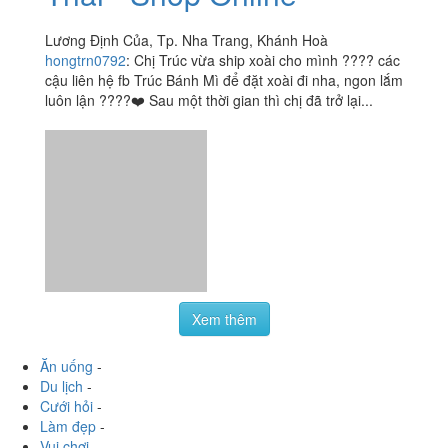
nhiều chỗ ở Nha Trang r nhưng thấy chỗ này ngon nhất,
lại rẻ nữa, muốn mua hộp 15k hay 20k đều đc, mình
thường mua...
Xoài Lắc Muối Ruốc
3.7
/ 5
Thái - Shop Online
Lương Định Của, Tp. Nha Trang, Khánh Hoà
hongtrn0792
:
Chị Trúc vừa ship xoài cho mình ???? các
cậu liên hệ fb Trúc Bánh Mì để đặt xoài đi nha, ngon lắm
luôn lận ????❤️ Sau một thời gian thì chị đã trở lại...
Xem thêm
Ăn uống
-
Du lịch
-
Cưới hỏi
-