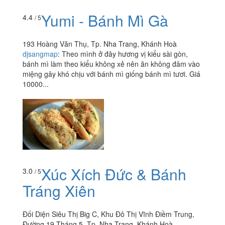
Yumi - Bánh Mì Gà
4.4
/ 5
193 Hoàng Văn Thụ, Tp. Nha Trang, Khánh Hoà
djsangmap
:
Theo mình ở đây hương vị kiểu sài gòn,
bánh mì làm theo kiểu không xẻ nên ăn không đâm vào
miệng gây khó chịu với bánh mì giống bánh mì tươi. Giá
10000...
Xúc Xích Đức & Bánh
3.0
/ 5
Tráng Xiên
Đối Diện Siêu Thị Big C, Khu Đô Thị Vĩnh Điềm Trung,
Đường 19 Tháng 5, Tp. Nha Trang, Khánh Hoà