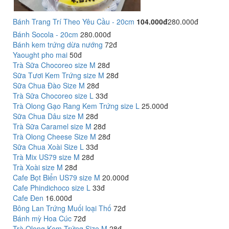
Bánh Trang Trí Theo Yêu Cầu - 20cm
104.000đ
280.000đ
Bánh Socola - 20cm
280.000đ
Bánh kem trứng dừa nướng
72đ
Yaought pho mai
50đ
Trà Sữa Chocoreo size M
28đ
Sữa Tươi Kem Trứng size M
28đ
Sữa Chua Đào Size M
28đ
Trà Sữa Chocoreo size L
33đ
Trà Olong Gạo Rang Kem Trứng size L
25.000đ
Sữa Chua Dâu size M
28đ
Trà Sữa Caramel size M
28đ
Trà Olong Cheese Size M
28đ
Sữa Chua Xoài Size L
33đ
Trà Mix US79 size M
28đ
Trà Xoài size M
28đ
Cafe Bọt Biển US79 size M
20.000đ
Cafe Phindichoco size L
33đ
Cafe Đen
16.000đ
Bông Lan Trứng Muối loại Thố
72đ
Bánh mỳ Hoa Cúc
72đ
Trà Olong Kem Trứng Size M
28đ