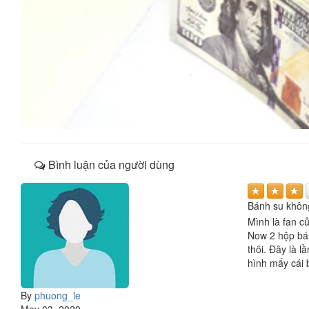
Bình luận của người dùng
Bánh su khôn
Mình là fan c
Now 2 hộp bán
thôi. Đây là 
hình mấy cái 
By
phuong_le
May 03, 2020