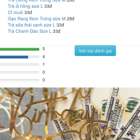
Trà ổi hồng size L
33đ
Cf muối
33đ
Gạo Rang Kem Trứng size M
28đ
Trà sữa thái xanh size L
33đ
Trà Chanh Đào Size L
33đ
5
Viết bài đánh giá
100%
4
80%
1
0
0