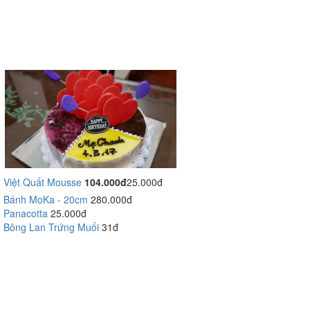
Việt Quất Mousse
104.000đ
25.000đ
Bánh MoKa - 20cm
280.000đ
Panacotta
25.000đ
Bông Lan Trứng Muối
31đ