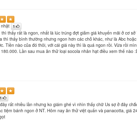
 nhật
1
 thì thấy rất là ngon, nhất là lúc trúng đợt giảm giá khuyến mãi ở cơ sở
a thì thấy bình thường nhưng ngon hơn các chỗ khác, như là Abc hoặ
 Tiền nào của đó thôi, với cái giá này thì là quá ngon rồi. Vừa rồi mì
à 180.000. Lần sau mua ăn thử loại socola nhân hạt điều xem thế nào :
1
đây rất nhiều lần nhưng ko giám ghé vì nhìn thấy chữ Us sợ ở đây chắc
các tiệm bánh ngon ở NT. Hôm nay ăn thử việt quấn và panacotta, giá 24
gọt