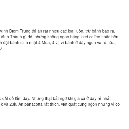
 Vĩnh Điềm Trung thì ăn rất nhiều các loại luôn, trừ bánh bắp ra.
c Vĩnh Thành gì đó, nhưng không ngon bằng iced coffee hoặc bên
nh đặt bánh sinh nhật 4 Mùa, 4 vị, vì bánh ở đây ngon và rẻ nữa,
D
 đắt đỏ lắm đây. Nhưng thật bất ngờ khi giá cả ở đây rẻ nhất
k và 23k. Ăn panacotta rất thích, việt quất cũng ngon nhưng vì có