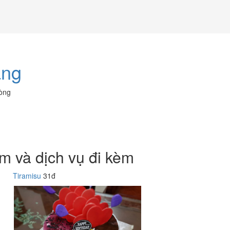
àng
hòng
m và dịch vụ đi kèm
Tiramisu
31đ