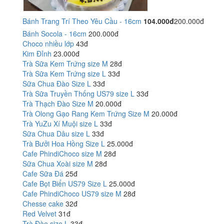
Bánh Trang Trí Theo Yêu Cầu - 16cm
104.000đ
200.000đ
Bánh Socola - 16cm
200.000đ
Choco nhiều lớp
43đ
Kim Đỉnh
23.000đ
Trà Sữa Kem Trứng size M
28đ
Trà Sữa Kem Trứng size L
33đ
Sữa Chua Đào Size L
33đ
Trà Sữa Truyền Thống US79 size L
33đ
Trà Thạch Đào Size M
20.000đ
Trà Olong Gạo Rang Kem Trứng Size M
20.000đ
Trà YuZu Xí Muội size L
33đ
Sữa Chua Dâu size L
33đ
Trà Bưởi Hoa Hồng Size L
25.000đ
Cafe PhindiChoco size M
28đ
Sữa Chua Xoài size M
28đ
Cafe Sữa Đá
25đ
Cafe Bọt Biển US79 Size L
25.000đ
Cafe PhindiChoco US79 size M
28đ
Chesse cake
32đ
Red Velvet
31đ
Trà Đào size L
33đ