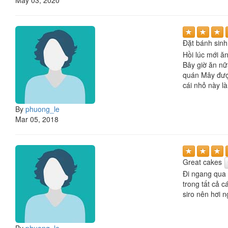
Đặt bánh sinh
Hồi lúc mới ăn
Bây giờ ăn nữ
quán Mây được.
cái nhỏ này l
By
phuong_le
Mar 05, 2018
Great cakes
Đi ngang qua 
trong tất cả 
siro nên hơi n
By
phuong_le