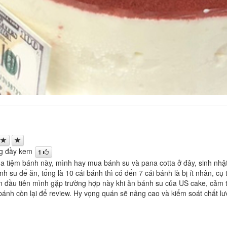
g đầy kem
1
ủa tiệm bánh này, mình hay mua bánh su và pana cotta ở đây, sinh nh
h su để ăn, tổng là 10 cái bánh thì có đến 7 cái bánh là bị ít nhân, 
lần đầu tiên mình gặp trường hợp này khi ăn bánh su của US cake, cảm 
bánh còn lại để review. Hy vọng quán sẽ nâng cao và kiểm soát chất l