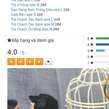
Trà ổi hồng size M
28đ
Gạo Rang Kem Trứng Dừa size L
33đ
Cafe Đen size S
22đ
Trà Chanh Táo Xanh size L
33đ
Trà Chanh Táo Xanh size M
28đ
Trà Chanh Ổi Hồng Size M
28đ
5
Xếp hạng và đánh giá
4
4.0
3
/ 5
20%
2
0%
1
0%