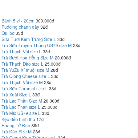
Bánh 5 vị - 20cm
300.000đ
Pudding chanh dây
32đ
Qui bơ
33đ
Sữa Tươi Kem Trứng Size L
33đ
Trà Sữa Truyền Thống US79 size M
28đ
Trà Thạch Vải size L
33đ
Trà Bưởi Hoa Hồng Size M
20.000đ
Trà Thạch Đào size L
25.000đ
Trà YuZu Xí muội size M
28đ
Trà Olong Cheese size L
33đ
Trà Thạch Vải size M
28đ
Trà Sữa Caramel size L
33đ
Trà Xoài Size L
33đ
Trà Lạc Thần Size M
20.000đ
Trà Lạc Thần size L
25.000đ
Trà Mix US79 size L
33đ
Kẹo dẻo hình thú
17đ
Hoàng Tử Đen
39đ
Trà Đào Size M
28đ
Trà Olong Kem Trứng size L
33đ