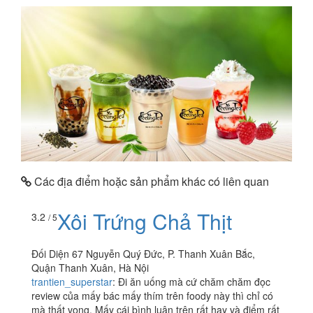
Các địa điểm hoặc sản phẩm khác có liên quan
Xôi Trứng Chả Thịt
3.2
/ 5
Đối Diện 67 Nguyễn Quý Đức, P. Thanh Xuân Bắc,
Quận Thanh Xuân, Hà Nội
trantien_superstar
:
Đi ăn uống mà cứ chăm chăm đọc
review của mấy bác mấy thím trên foody này thì chỉ có
mà thất vọng. Mấy cái bình luận trên rất hay và điểm rất