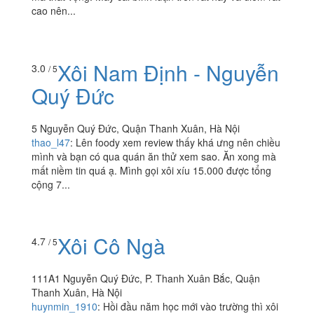
cao nên...
Xôi Nam Định - Nguyễn
3.0
/ 5
Quý Đức
5 Nguyễn Quý Đức, Quận Thanh Xuân, Hà Nội
thao_l47
:
Lên foody xem review thấy khá ưng nên chiều
mình và bạn có qua quán ăn thử xem sao. Ăn xong mà
mất niềm tin quá ạ. Mình gọi xôi xíu 15.000 được tổng
cộng 7...
Xôi Cô Ngà
4.7
/ 5
111A1 Nguyễn Quý Đức, P. Thanh Xuân Bắc, Quận
Thanh Xuân, Hà Nội
huynmin_1910
:
Hồi đầu năm học mới vào trường thì xôi