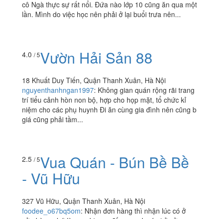
cô Ngà thực sự rất nổi. Đứa nào lớp 10 cũng ăn qua một
lần. Mình do việc học nên phải ở lại buổi trưa nên...
Vườn Hải Sản 88
4.0
/ 5
18 Khuất Duy Tiến, Quận Thanh Xuân, Hà Nội
nguyenthanhngan1997
:
Không gian quán rộng rãi trang
trí tiểu cảnh hòn non bộ, hợp cho họp mặt, tổ chức kỉ
niệm cho các phụ huynh Đi ăn cùng gia đình nên cũng b
giá cũng phải tầm...
Vua Quán - Bún Bề Bề
2.5
/ 5