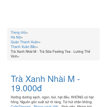
Trang chủ
»
Hà Nội
»
Quận Thanh Xuân
»
Thanh Xuân Bắc
»
Trà Xanh Nhài M - Trà Sữa Feeling Tea - Lương Thế
Vinh
»
Trà Xanh Nhài M -
19.000đ
Hướng dương sạch, ngon, bùi, hạt đều. KHÔNG có hạt
hỏng. Nguồn gốc xuất sứ rõ ràng. Túi hút chân không.
Café/Dessert
-
Phòng cách Việt
-
Sinh viên
,
Nhóm hội