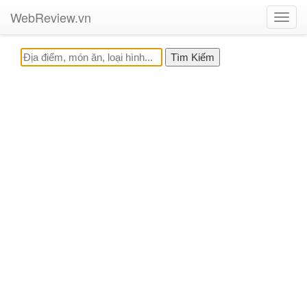
WebReview.vn
Toggl
navig