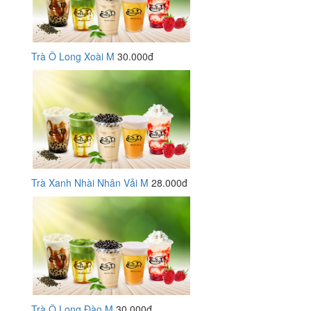
Trà Ô Long Xoài M
30.000đ
Trà Xanh Nhài Nhân Vải M
28.000đ
Trà Ô Long Đào M
30.000đ