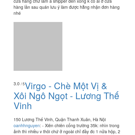
- Vũ Hữu
327 Vũ Hữu, Quận Thanh Xuân, Hà Nội
foodee_o67bq5om
:
Nhận đơn hàng thì nhận lúc có ở
cửa hàng chứ làm a shipper đến xong k có ai ở cửa
hàng lần sau quán lưu ý làm được hẵng nhận đơn hàng
nhé
Virgo - Chè Một Vị &
3.0
/ 5
Xôi Ngô Ngọt - Lương Thế
Vinh
150 Lương Thế Vinh, Quận Thanh Xuân, Hà Nội
oanhhnguyen
:
- Xiên chiên cổng trường 35k: nhìn trong
ảnh thì nhiều v thôi chứ ở ngoài chỉ đầy đc 1 nửa hộp, 2
con tôm, 2 con mực, vs 2 4 c lặt vặt, mình khá là ngạc...