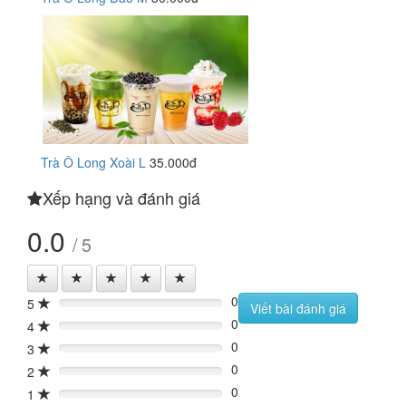
Trà Ô Long Xoài L
35.000đ
Xếp hạng và đánh giá
0.0
/ 5
0
5
0%
Viết bài đánh giá
0
4
0%
0
3
0%
0
2
0%
0
1
0%