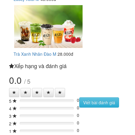
Trà Xanh Nhân Đào M
28.000đ
Xếp hạng và đánh giá
0.0
/ 5
0
5
0%
Viết bài đánh giá
0
4
0%
0
3
0%
0
2
0%
0
1
0%