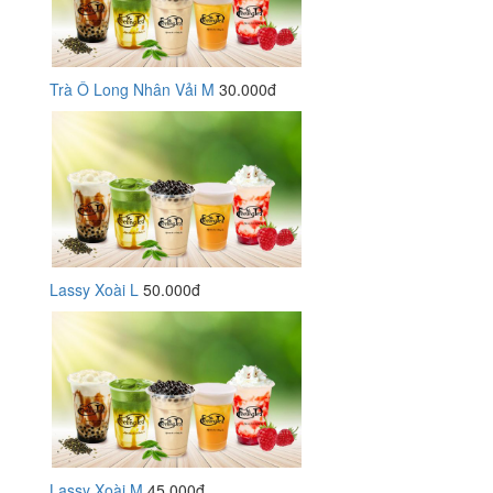
Trà Ô Long Nhân Vải M
30.000đ
Lassy Xoài L
50.000đ
Lassy Xoài M
45.000đ