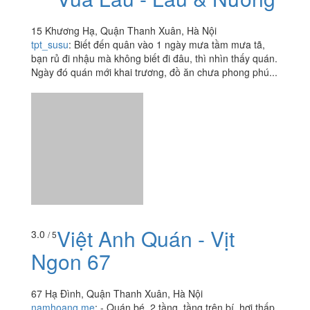
15 Khương Hạ, Quận Thanh Xuân, Hà Nội
tpt_susu
:
Biết đến quân vào 1 ngày mưa tầm mưa tã,
bạn rủ đi nhậu mà không biết đi đâu, thì nhìn thấy quán.
Ngày đó quán mới khai trương, đồ ăn chưa phong phú...
Việt Anh Quán - Vịt
3.0
/ 5
Ngon 67
67 Hạ Đình, Quận Thanh Xuân, Hà Nội
namhoang.me
:
- Quán bé, 2 tầng, tầng trên bí, hơi thấp,