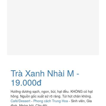
Trà Xanh Nhài M -
19.000đ
Hướng dương sạch, ngon, bùi, hạt đều. KHÔNG có hạt
hỏng. Nguồn gốc xuất sứ rõ ràng. Túi hút chân không.
Café/Dessert
-
Phong cách Trung Hoa
-
Sinh viên
,
Gia
đình
,
Nhóm hội
,
Cặp đôi