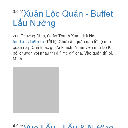
Xuân Lộc Quán - Buffet
3.0
/ 5
Lẩu Nướng
260 Thượng Đình, Quận Thanh Xuân, Hà Nội
foodee_zfu6bxku
:
Tồi tệ. Chưa ăn quán nào tồi tệ như
quán này. Chả khác gì lừa khách. Nhân viên như bố KH.
nói chuyện với nhau thì đ** mẹ ₫** cha. Vào quán thì bí.
Mình...
Vua Lẩu - Lẩu & Nướng
4.0
/ 5