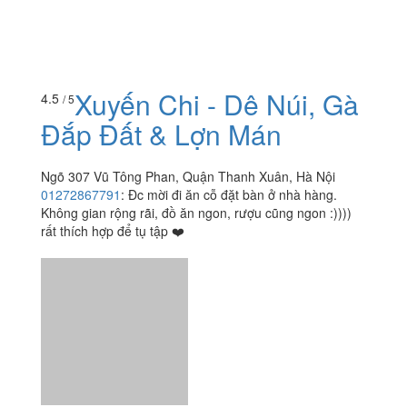
Xuyến Chi - Dê Núi, Gà
4.5
/ 5
Đắp Đất & Lợn Mán
Ngõ 307 Vũ Tông Phan, Quận Thanh Xuân, Hà Nội
01272867791
:
Đc mời đi ăn cỗ đặt bàn ở nhà hàng.
Không gian rộng rãi, đồ ăn ngon, rượu cũng ngon :))))
rất thích hợp để tụ tập ❤️