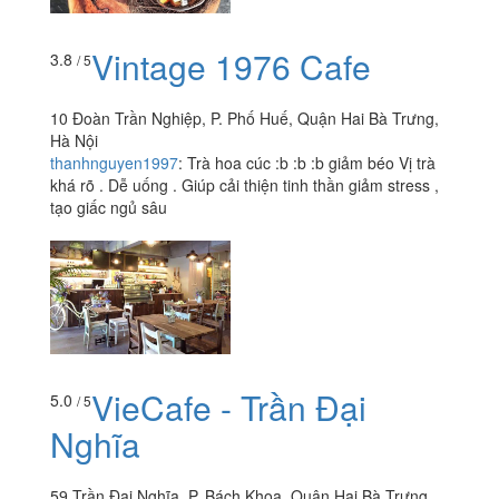
Vintage 1976 Cafe
3.8
/ 5
10 Đoàn Trần Nghiệp, P. Phố Huế, Quận Hai Bà Trưng,
Hà Nội
thanhnguyen1997
:
Trà hoa cúc :b :b :b giảm béo Vị trà
khá rõ . Dễ uống . Giúp cải thiện tinh thần giảm stress ,
tạo giấc ngủ sâu
VieCafe - Trần Đại
5.0
/ 5
Nghĩa
59 Trần Đại Nghĩa, P. Bách Khoa, Quận Hai Bà Trưng,