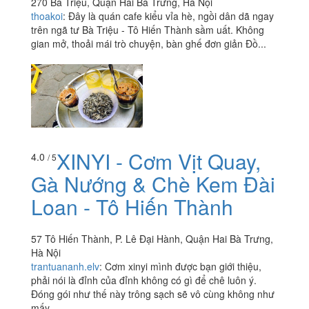
270 Bà Triệu, Quận Hai Bà Trưng, Hà Nội
thoakoi
:
Đây là quán cafe kiểu vỉa hè, ngồi dân dã ngay
trên ngã tư Bà Triệu - Tô Hiến Thành sầm uất. Không
gian mở, thoải mái trò chuyện, bàn ghế đơn giản Đồ...
XINYI - Cơm Vịt Quay,
4.0
/ 5
Gà Nướng & Chè Kem Đài
Loan - Tô Hiến Thành
57 Tô Hiến Thành, P. Lê Đại Hành, Quận Hai Bà Trưng,
Hà Nội
trantuananh.elv
:
Cơm xinyi mình được bạn giới thiệu,
phải nói là đỉnh của đỉnh không có gì để chê luôn ý.
Đóng gói như thế này trông sạch sẽ vô cùng không như
mấy...