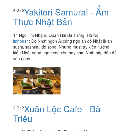
Yakitori Samurai - Ẩm
4.0
/ 5
Thực Nhật Bản
14 Ngô Thì Nhậm, Quận Hai Bà Trưng, Hà Nội
linho811
:
Đồ Nhật ngon Ai cũng ngỡ ăn đồ Nhật là ăn
sushi, sashimi, đồ sống. Nhưng must try xiên nướng
kiểu Nhật ngon ngon xèo xèo hay cơm Nhật hấp dẫn để
yêu ngay...
Xuân Lộc Cafe - Bà
3.4
/ 5
Triệu