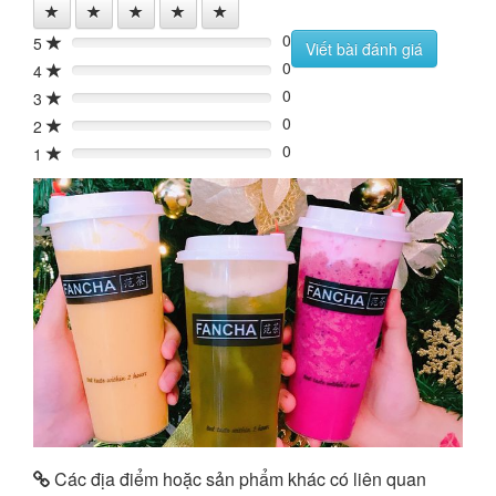
0
5
0%
Viết bài đánh giá
0
4
0%
0
3
0%
0
2
0%
0
1
0%
Các địa điểm hoặc sản phẩm khác có liên quan