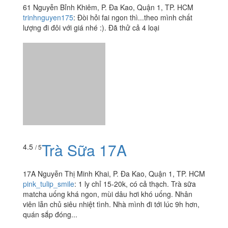
61 Nguyễn Bỉnh Khiêm, P. Đa Kao, Quận 1, TP. HCM
trinhnguyen175
:
Đòi hỏi fai ngon thì...theo mình chất
lượng đi đôi với giá nhé :). Đã thử cả 4 loại
Trà Sữa 17A
4.5
/ 5
17A Nguyễn Thị Minh Khai, P. Đa Kao, Quận 1, TP. HCM
pink_tulip_smile
:
1 ly chỉ 15-20k, có cả thạch. Trà sữa
matcha uống khá ngon, mùi dâu hơi khó uống. Nhân
viên lẫn chủ siêu nhiệt tình. Nhà mình đi tới lúc 9h hơn,
quán sắp đóng...