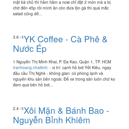
mặt bà chủ thì hầm hầm a now chỉ đặt 2 món mà a bị
chờ đến 45p rồi mình ăn còn đưa lộn gà thì quá mắc
salad cũng dở...
YK Coffee - Cà Phê &
3.6
/ 5
Nước Ép
1 Nguyễn Thị Minh Khai, P. Đa Kao, Quận 1, TP. HCM
tranhoang.nhatlinh
:
- vị trí: cạnh hồ bơi Yết Kiêu, ngay
đầu cầu Thị Nghè - không gian: có phòng lạnh và
nguyên khu sân bên ngoài. Để xe trong sân luôn chứ ko
đem qua bên hồ bơi...
Xôi Mặn & Bánh Bao -
2.4
/ 5
Nguyễn Bỉnh Khiêm