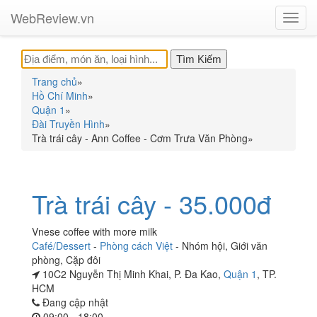
WebReview.vn
Toggl
navig
Trang chủ
»
Hồ Chí Minh
»
Quận 1
»
Đài Truyền Hình
»
Trà trái cây - Ann Coffee - Cơm Trưa Văn Phòng
»
Trà trái cây - 35.000đ
Vnese coffee with more milk
Café/Dessert
-
Phòng cách Việt
-
Nhóm hội
,
Giới văn
phòng
,
Cặp đôi
10C2 Nguyễn Thị Minh Khai, P. Đa Kao,
Quận 1
, TP.
HCM
Đang cập nhật
09:00 - 18:00