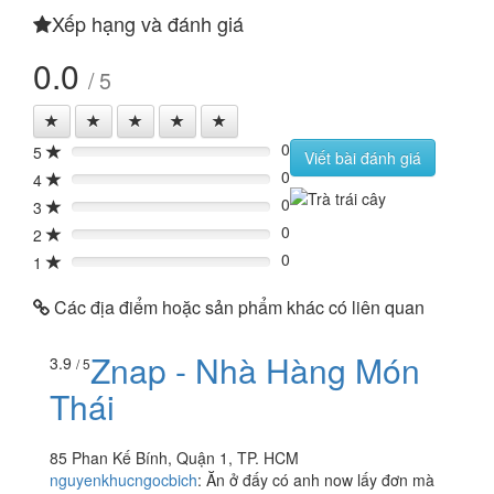
Xếp hạng và đánh giá
0.0
/ 5
0
5
0%
Viết bài đánh giá
0
4
0%
0
3
0%
0
2
0%
0
1
0%
Các địa điểm hoặc sản phẩm khác có liên quan
Znap - Nhà Hàng Món
3.9
/ 5
Thái
85 Phan Kế Bính, Quận 1, TP. HCM
nguyenkhucngocbich
:
Ăn ở đấy có anh now lấy đơn mà