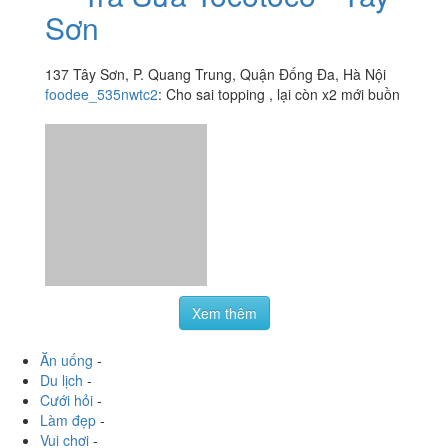
Trà Sữa Tocotoco - Tây
3.3
/ 5
Sơn
137 Tây Sơn, P. Quang Trung, Quận Đống Đa, Hà Nội
foodee_535nwtc2
:
Cho sai topping , lại còn x2 mới buồn