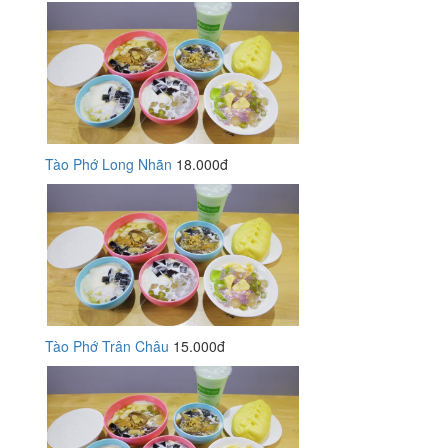
Tào Phớ Long Nhãn
18.000đ
Tào Phớ Trân Châu
15.000đ