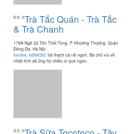
như nước lọc. Mọi người tránh quán này ra nhé.
Trà Tắc Quán - Trà Tắc
5.0
/ 5
& Trà Chanh
178A Ngõ 22 Tôn Thất Tùng, P. Khương Thượng, Quận
Đống Đa, Hà Nội
foodee_kd96f3bl
:
trà thạch cá rất ngon. Bà chủ vui vẻ
nhiệt tình sẽ ủng hộ nhiều vì quá ngon.