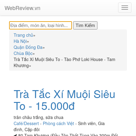
WebReview.vn
Toggl
navig
Trang chủ
»
Hà Nội
»
Quận Đống Đa
»
Chùa Bộc
»
Trà Tắc Xí Muội Siêu To - Tào Phớ Loki House - Tam
Khương
»
Trà Tắc Xí Muội Siêu
To - 15.000đ
trân châu trắng, sữa chua
Café/Dessert
-
Phòng cách Việt
-
Sinh viên
,
Gia
đình
,
Cặp đôi
80 Tam Khương (Đầu Tôn Thất Tùng Vào 300m Đối