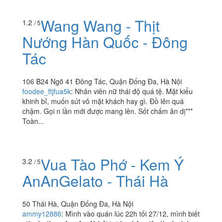
Wang Wang - Thịt
1.2
/ 5
Nướng Hàn Quốc - Đông
Tác
106 B24 Ngõ 41 Đông Tác, Quận Đống Đa, Hà Nội
foodee_ftjfua5k
:
Nhân viên nữ thái độ quá tệ. Mặt kiểu
khinh bỉ, muốn sút vô mặt khách hay gì. Đồ lên quá
chậm. Gọi n lần mới được mang lên. Sốt chấm ăn dị***
Toàn...
Vua Tào Phớ - Kem Ý
3.2
/ 5