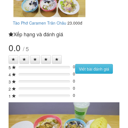
Tào Phớ Caramen Trân Châu
23.000đ
Xếp hạng và đánh giá
0.0
/ 5
0
5
0%
Viết bài đánh giá
0
4
0%
0
3
0%
0
2
0%
0
1
0%