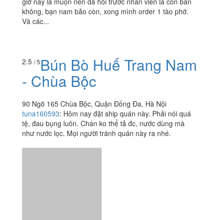
AnAnGelato - Thái Hà
50 Thái Hà, Quận Đống Đa, Hà Nội
ammy12886
:
Mình vào quán lúc 22h tối 27/12, mình biết
giờ này là muộn nên đã hỏi trước nhân viên là còn bán
không, bạn nam bảo còn, xong mình order 1 tào phớ.
Và các...
Bún Bò Huế Trang Nam
2.5
/ 5
- Chùa Bộc
90 Ngõ 165 Chùa Bộc, Quận Đống Đa, Hà Nội
tuna160593
:
Hôm nay đặt ship quán này. Phải nói quá
tệ, đau bụng luôn. Chán ko thể tả đc, nước dùng mà