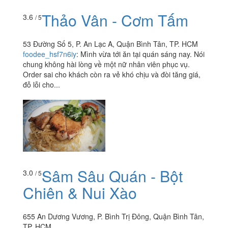
Thảo Vân - Cơm Tấm
3.6
/ 5
53 Đường Số 5, P. An Lạc A, Quận Bình Tân, TP. HCM
foodee_hsf7n6iy
:
Mình vừa tới ăn tại quán sáng nay. Nói
chung không hài lòng về một nữ nhân viên phục vụ.
Order sai cho khách còn ra vẻ khó chịu và đòi tăng giá,
đỗ lỗi cho...
Sâm Sâu Quán - Bột
3.0
/ 5
Chiên & Nui Xào
655 An Dương Vương, P. Bình Trị Đông, Quận Bình Tân,
TP. HCM