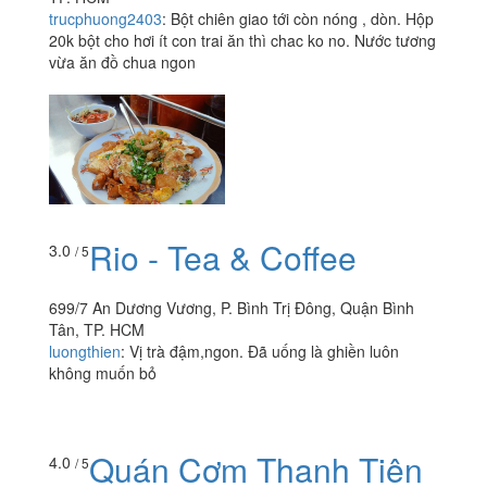
trucphuong2403
:
Bột chiên giao tới còn nóng , dòn. Hộp
20k bột cho hơi ít con trai ăn thì chac ko no. Nước tương
vừa ăn đồ chua ngon
Rio - Tea & Coffee
3.0
/ 5
699/7 An Dương Vương, P. Bình Trị Đông, Quận Bình
Tân, TP. HCM
luongthien
:
Vị trà đậm,ngon. Đã uống là ghiền luôn
không muốn bỏ