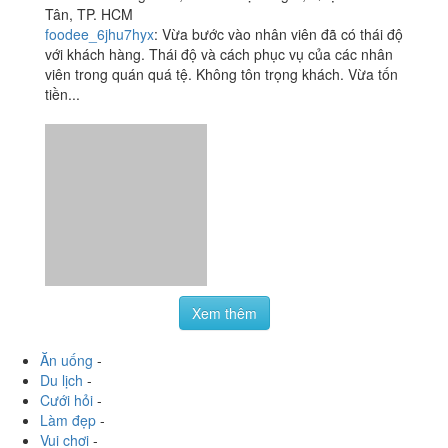
Bình Tân
40 - 41A Đường Số 4, P. Bình Trị Đông B, Quận Bình
Tân, TP. HCM
foodee_6jhu7hyx
:
Vừa bước vào nhân viên đã có thái độ
với khách hàng. Thái độ và cách phục vụ của các nhân
viên trong quán quá tệ. Không tôn trọng khách. Vừa tốn
tiền...
Xem thêm
Ăn uống
-