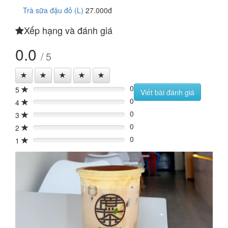
Trà sữa đậu đỏ (L)
27.000đ
Xếp hạng và đánh giá
0.0
/ 5
0
5
0%
Viết bài đánh giá
0
4
0%
0
3
0%
0
2
0%
0
1
0%