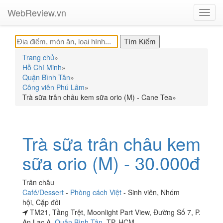
WebReview.vn
Toggl
navig
Trang chủ
»
Hồ Chí Minh
»
Quận Bình Tân
»
Công viên Phú Lâm
»
Trà sữa trân châu kem sữa orio (M) - Cane Tea
»
Trà sữa trân châu kem
sữa orio (M) - 30.000đ
Trân châu
Café/Dessert
-
Phòng cách Việt
-
Sinh viên
,
Nhóm
hội
,
Cặp đôi
TM21, Tầng Trệt, Moonlight Part View, Đường Số 7, P.
An Lạc A,
Quận Bình Tân
, TP. HCM