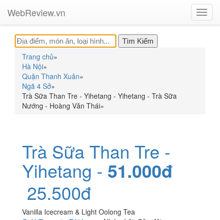
WebReview.vn
Toggl
navig
Trang chủ
»
Hà Nội
»
Quận Thanh Xuân
»
Ngã 4 Sở
»
Trà Sữa Than Tre - Yihetang - Yihetang - Trà Sữa
Nướng - Hoàng Văn Thái
»
Trà Sữa Than Tre -
Yihetang -
51.000đ
25.500đ
Vanilla Icecream & Light Oolong Tea