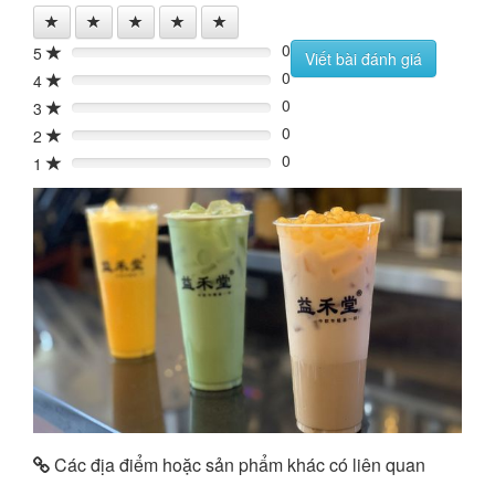
0
5
0%
Viết bài đánh giá
0
4
0%
0
3
0%
0
2
0%
0
1
0%
Các địa điểm hoặc sản phẩm khác có liên quan