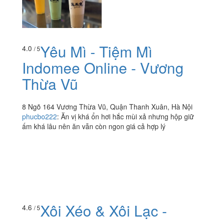
Yêu Mì - Tiệm Mì
4.0
/ 5
Indomee Online - Vương
Thừa Vũ
8 Ngõ 164 Vương Thừa Vũ, Quận Thanh Xuân, Hà Nội
phucbo222
:
Ăn vị khá ổn hơi hắc mùi xả nhưng hộp giữ
ấm khá lâu nên ăn vẫn còn ngon giá cả hợp lý
Xôi Xéo & Xôi Lạc -
4.6
/ 5