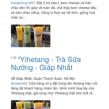
trangtrang1997
:
Đặt 2 trà sữa L kem cheese và trân
châu đen thì giao về toàn đá, chả thấy kem cheese đâu
và trân châu trắng. Uống vị thực sự rất kinh, giống hoá
chất, ko...
Yihetang - Trà Sữa
1.0
/ 5
Nướng - Giáp Nhất
3B Giáp Nhất, Quận Thanh Xuân, Hà Nội
tenkaze92
:
Cửa hàng cố ý đặt trùng tên thương hiệu nổi
tiếng để khách hàng nhầm lẫn. Hình minh hoạ lấy của
Yihetang thật, giá cũng như Yihetang thật chứ chả rẻ...