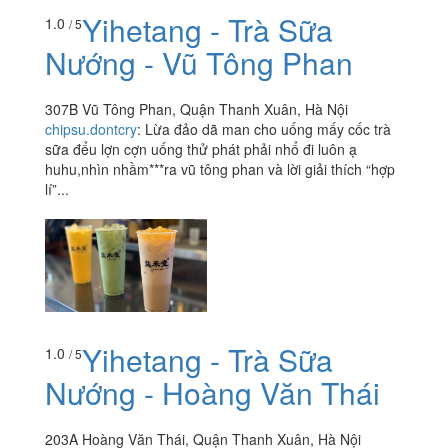
Yihetang - Trà Sữa
1.0
/ 5
Nướng - Vũ Tông Phan
307B Vũ Tông Phan, Quận Thanh Xuân, Hà Nội
chipsu.dontcry
:
Lừa đảo dã man cho uống mấy cốc trà
sữa đểu lợn cợn uống thử phát phải nhổ đi luôn ạ
huhu,nhìn nhầm***ra vũ tông phan và lời giải thích “hợp
lí”...
Yihetang - Trà Sữa
1.0
/ 5
Nướng - Hoàng Văn Thái
203A Hoàng Văn Thái, Quận Thanh Xuân, Hà Nội