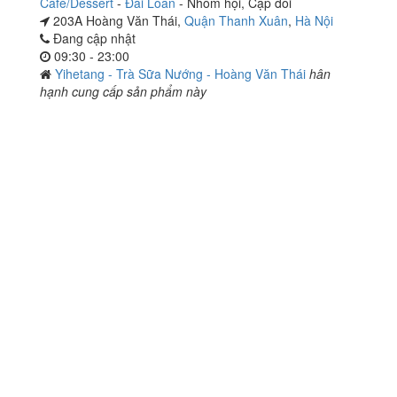
Café/Dessert
-
Đài Loan
-
Nhóm hội
,
Cặp đôi
203A Hoàng Văn Thái,
Quận Thanh Xuân
,
Hà Nội
Đang cập nhật
09:30 - 23:00
Yihetang - Trà Sữa Nướng - Hoàng Văn Thái
hân
hạnh cung cấp sản phẩm này