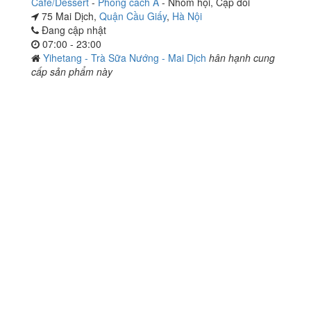
Café/Dessert
-
Phong cách Á
-
Nhóm hội
,
Cặp đôi
75 Mai Dịch,
Quận Cầu Giấy
,
Hà Nội
Đang cập nhật
07:00 - 23:00
Yihetang - Trà Sữa Nướng - Mai Dịch
hân hạnh cung
cấp sản phẩm này