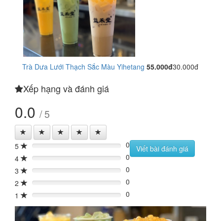
Trà Dưa Lưới Thạch Sắc Màu Yihetang
55.000đ
30.000đ
Xếp hạng và đánh giá
0.0
/ 5
0
5
0%
Viết bài đánh giá
0
4
0%
0
3
0%
0
2
0%
0
1
0%