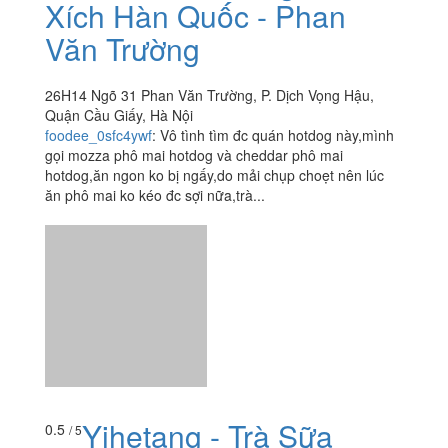
Xích Hàn Quốc - Phan
Văn Trường
26H14 Ngõ 31 Phan Văn Trường, P. Dịch Vọng Hậu,
Quận Cầu Giấy, Hà Nội
foodee_0sfc4ywf
:
Vô tình tìm đc quán hotdog này,mình
gọi mozza phô mai hotdog và cheddar phô mai
hotdog,ăn ngon ko bị ngấy,do mải chụp choẹt nên lúc
ăn phô mai ko kéo đc sợi nữa,trà...
Yihetang - Trà Sữa
0.5
/ 5