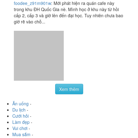
foodee_z91m901w
:
Mới phát hiện ra quán cafe này
trong khu ĐH Quốc Gia nè. Mình học ở khu này từ hồi
cấp 2, cấp 3 và giờ lên đến đại học. Tuy nhiên chưa bao
giờ rẽ vào chỗ...
Xem thêm
Ăn uống
-
Du lịch
-
Cưới hỏi
-
Làm đẹp
-
Vui chơi
-
Mua sắm
-