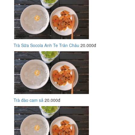
Trà Sữa Socola Anh Te Trân Châu
20.000đ
Trà đào cam sả
20.000đ