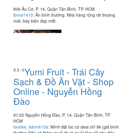
806 Âu Cơ, P. 14, Quận Tân Bình, TP. HCM
lbmai1410
:
Ăn bình thường. Nhà hàng rộng rãi thoáng
mát, bày biện đẹp mắt.
Yumi Fruit - Trái Cây
3.3
/ 5
Sạch & Đồ Ăn Vặt - Shop
Online - Nguyễn Hồng
Đào
91/22 Nguyễn Hồng Đào, P. 14, Quận Tân Bình, TP.
HCM
foodee_kdvmk13a
:
Mình đặt lúc có deal chỉ 9k (giá bình
thường 39k) có thêm muối ớt và muối tôm rất chu đáo.