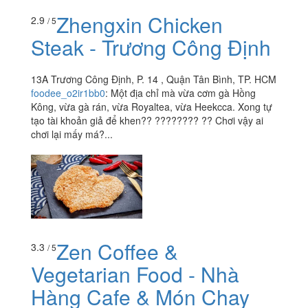
Zhengxin Chicken
2.9
/ 5
Steak - Trương Công Định
13A Trương Công Định, P. 14 , Quận Tân Bình, TP. HCM
foodee_o2ir1bb0
:
Một địa chỉ mà vừa cơm gà Hồng
Kông, vừa gà rán, vừa Royaltea, vừa Heekcca. Xong tự
tạo tài khoản giả để khen?? ???????? ?? Chơi vậy ai
chơi lại mấy má?...
Zen Coffee &
3.3
/ 5
Vegetarian Food - Nhà
Hàng Cafe & Món Chay