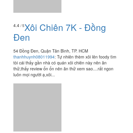
Xôi Chiên 7K - Đồng
4.4
/ 5
Đen
54 Đồng Đen, Quận Tân Bình, TP. HCM
thanhhuynh08011994
:
Tự nhiên thèm xôi lên foody tìm
tòi cái thấy gần nhà có quán xôi chiên này nên ăn
thử,thấy review ổn ổn nên ăn thử xem sao....rất ngon
luôn mọi người ạ,xôi...