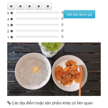
0
5
0%
Viết bài đánh giá
0
4
0%
0
3
0%
0
2
0%
0
1
0%
Các địa điểm hoặc sản phẩm khác có liên quan