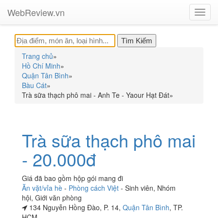
WebReview.vn
Toggl
navig
Trang chủ
»
Hồ Chí Minh
»
Quận Tân Bình
»
Bàu Cát
»
Trà sữa thạch phô mai - Anh Te - Yaour Hạt Đát
»
Trà sữa thạch phô mai
- 20.000đ
Giá đã bao gồm hộp gói mang đi
Ăn vặt/vỉa hè
-
Phòng cách Việt
-
Sinh viên
,
Nhóm
hội
,
Giới văn phòng
134 Nguyễn Hồng Đào, P. 14,
Quận Tân Bình
, TP.
HCM