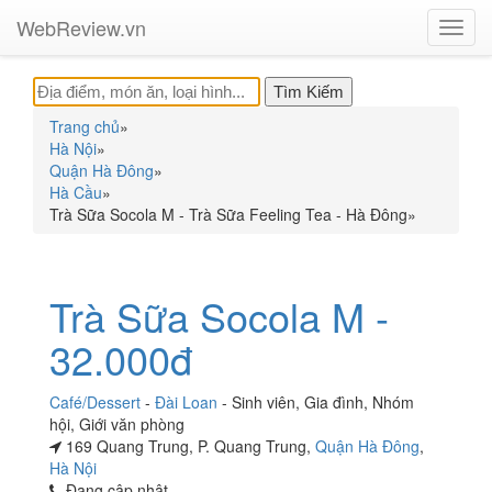
WebReview.vn
Toggl
navig
Trang chủ
»
Hà Nội
»
Quận Hà Đông
»
Hà Cầu
»
Trà Sữa Socola M - Trà Sữa Feeling Tea - Hà Đông
»
Trà Sữa Socola M -
32.000đ
Café/Dessert
-
Đài Loan
-
Sinh viên
,
Gia đình
,
Nhóm
hội
,
Giới văn phòng
169 Quang Trung, P. Quang Trung,
Quận Hà Đông
,
Hà Nội
Đang cập nhật