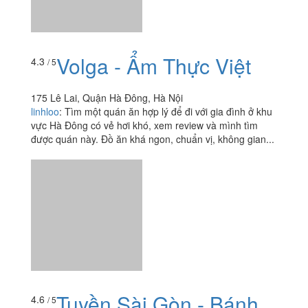
Volga - Ẩm Thực Việt
4.3
/ 5
175 Lê Lai, Quận Hà Đông, Hà Nội
linhloo
:
Tìm một quán ăn hợp lý để đi với gia đình ở khu
vực Hà Đông có vẻ hơi khó, xem review và mình tìm
được quán này. Đồ ăn khá ngon, chuẩn vị, không gian...
Tuyền Sài Gòn - Bánh
4.6
/ 5