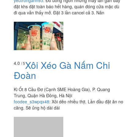
yeutronganh93
:
Đồ uống ngon nhưng mấy lần gần đây
đặt khs đặt toàn báo hết hàng, quán đóng cửa mặc dù
đi qua vẫn thấy mở. Đặt 3 lần cancel cả 3. Nản
Xôi Xéo Gà Nấm Chi
4.0
/ 5
Đoàn
Ki Ốt 8 Cầu Đơ (Cạnh SME Hoàng Gia), P. Quang
Trung, Quận Hà Đông, Hà Nội
foodee_s3wpqx48
:
Xôi dẻo nhiều thịt. Lần đầu đặt ăn no
căng. Sẽ ủng hộ dài dài