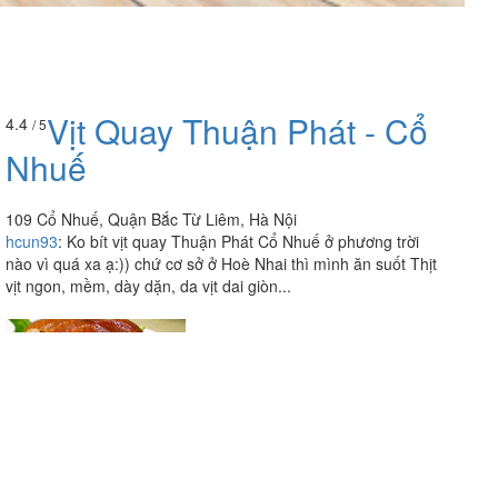
Vịt Quay Thuận Phát - Cổ
4.4
/ 5
Nhuế
109 Cổ Nhuế, Quận Bắc Từ Liêm, Hà Nội
hcun93
:
Ko bít vịt quay Thuận Phát Cổ Nhuế ở phương trời
nào vì quá xa ạ:)) chứ cơ sở ở Hoè Nhai thì mình ăn suốt Thịt
vịt ngon, mềm, dày dặn, da vịt dai giòn...