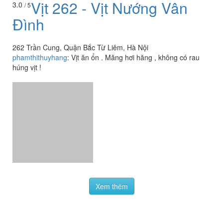
Vịt 262 - Vịt Nướng Vân
3.0
/ 5
Đình
262 Trần Cung, Quận Bắc Từ Liêm, Hà Nội
phamthithuyhang
:
Vịt ăn ổn . Măng hơi hăng , không có rau
húng vịt !
Xem thêm