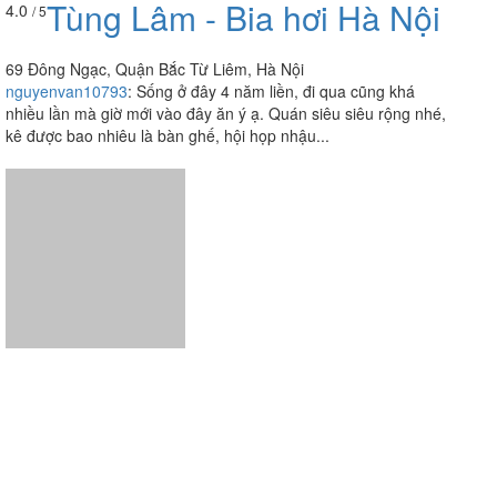
Tùng Lâm - Bia hơi Hà Nội
4.0
/ 5
69 Đông Ngạc, Quận Bắc Từ Liêm, Hà Nội
nguyenvan10793
:
Sống ở đây 4 năm liền, đi qua cũng khá
nhiều lần mà giờ mới vào đây ăn ý ạ. Quán siêu siêu rộng nhé,
kê được bao nhiêu là bàn ghế, hội họp nhậu...