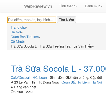
WebReview.vn
Tỉnh thành
Danh mục
Trang chủ
»
Hà Nội
»
Quận Bắc Từ Liêm
»
Cổ Nhuế
»
Trà Sữa Socola L - Trà Sữa Feeling Tea - Lê Văn Hiến
»
Trà Sữa Socola L - 37.0
Café/Dessert
-
Đài Loan
-
Sinh viên
,
Giới văn phòng
,
Cặp đôi
23 Lê Văn Hiến, P. Đông Ngạc,
Quận Bắc Từ Liêm
,
Hà Nội
Đang cập nhật
07:00 - 22:00