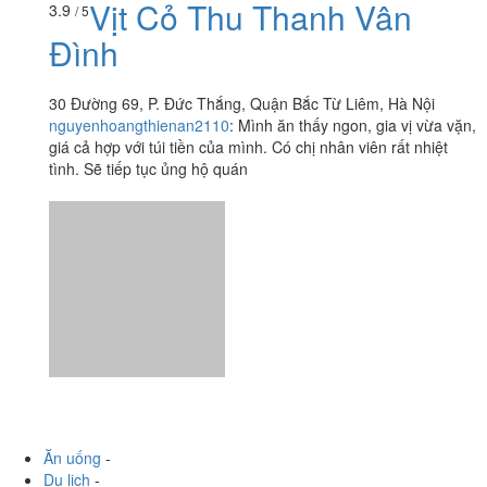
Vịt Cỏ Thu Thanh Vân
3.9
/ 5
Đình
30 Đường 69, P. Đức Thắng, Quận Bắc Từ Liêm, Hà Nội
nguyenhoangthienan2110
:
Mình ăn thấy ngon, gia vị vừa vặn,
giá cả hợp với túi tiền của mình. Có chị nhân viên rất nhiệt
tình. Sẽ tiếp tục ủng hộ quán
Ăn uống
-
Du lịch
-