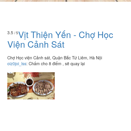
Vịt Thiện Yến - Chợ Học
3.5
/ 5
Viện Cảnh Sát
Chợ Học viện Cảnh sát, Quận Bắc Từ Liêm, Hà Nội
oiz0joi_lss
:
Chấm cho 8 điểm , sẽ quay lại