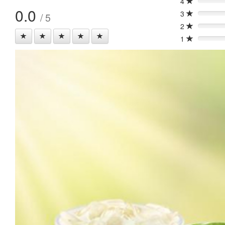
4
0%
0.0
3
/ 5
0%
2
0%
1
0%