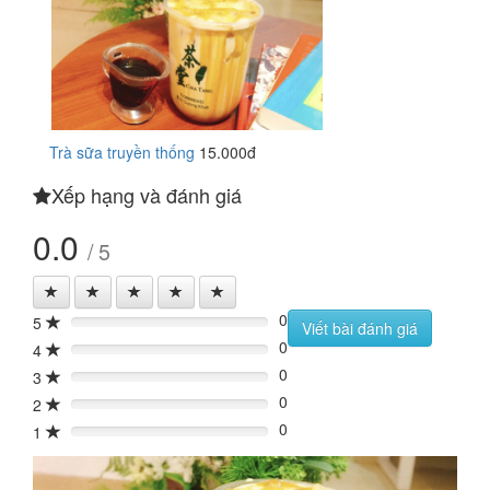
Trà sữa truyền thống
15.000đ
Xếp hạng và đánh giá
0.0
/ 5
0
5
0%
Viết bài đánh giá
0
4
0%
0
3
0%
0
2
0%
0
1
0%