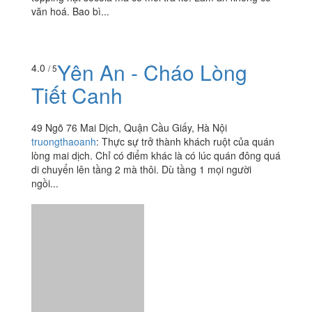
75 Mai Dịch, P. Mai Dịch, Quận Cầu Giấy, Hà Nội
ngomyanh.711
:
Sữa nồng vị ông thọ. Trân châu cứng
như đá. Ship qua foodynow ko có bill. Hồng trà sữa chịn
topping hạt socola mà có mỗi trà ko. Làm ăn không có
văn hoá. Bao bì...
Yên An - Cháo Lòng
4.0
/ 5
Tiết Canh
49 Ngõ 76 Mai Dịch, Quận Cầu Giấy, Hà Nội
truongthaoanh
:
Thực sự trở thành khách ruột của quán
lòng mai dịch. Chỉ có điểm khác là có lúc quán đông quá
di chuyển lên tầng 2 mà thôi. Dù tầng 1 mọi người
ngồi...