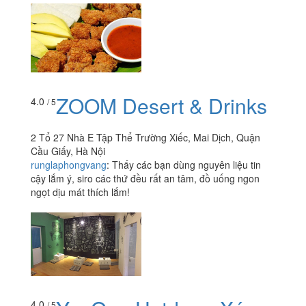
ZOOM Desert & Drinks
4.0
/ 5
2 Tổ 27 Nhà E Tập Thể Trường Xiếc, Mai Dịch, Quận
Cầu Giấy, Hà Nội
runglaphongvang
:
Thấy các bạn dùng nguyên liệu tin
cậy lắm ý, siro các thứ đều rất an tâm, đồ uống ngon
ngọt dịu mát thích lắm!
4.0
/ 5