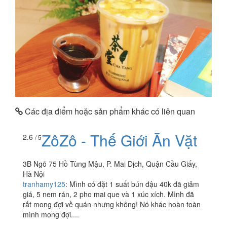
Các địa điểm hoặc sản phẩm khác có liên quan
ZôZô - Thế Giới Ăn Vặt
2.6
/ 5
3B Ngõ 75 Hồ Tùng Mậu, P. Mai Dịch, Quận Cầu Giấy,
Hà Nội
tranhamy125
:
Mình có đặt 1 suất bún đậu 40k đã giảm
giá, 5 nem rán, 2 pho mai que và 1 xúc xích. Mình đã
rất mong đợi về quán nhưng không! Nó khác hoàn toàn
mình mong đợi....