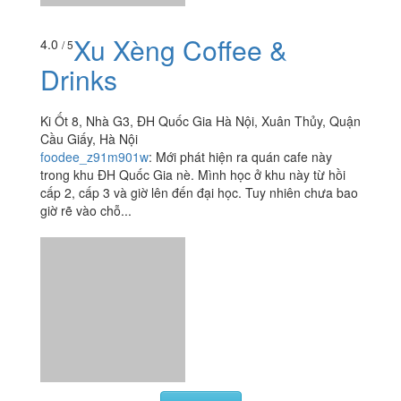
Xu Xèng Coffee &
4.0
/ 5
Drinks
Ki Ốt 8, Nhà G3, ĐH Quốc Gia Hà Nội, Xuân Thủy, Quận
Cầu Giấy, Hà Nội
foodee_z91m901w
:
Mới phát hiện ra quán cafe này
trong khu ĐH Quốc Gia nè. Mình học ở khu này từ hồi
cấp 2, cấp 3 và giờ lên đến đại học. Tuy nhiên chưa bao
giờ rẽ vào chỗ...
Xem thêm
Ăn uống
-
Du lịch
-
Cưới hỏi
-
Làm đẹp
-