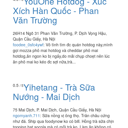
YouOne Hotdog - Xúc
Xích Hàn Quốc - Phan
Văn Trường
26H14 Ngõ 31 Phan Văn Trường, P. Dịch Vọng Hậu,
Quận Cầu Giấy, Hà Nội
foodee_0sfc4ywf
:
Vô tình tìm đc quán hotdog này,mình
gọi mozza phô mai hotdog và cheddar phô mai
hotdog,ăn ngon ko bị ngấy,do mải chụp choẹt nên lúc
ăn phô mai ko kéo đc sợi nữa,trà...
Yihetang - Trà Sữa
0.5
/ 5
Nướng - Mai Dịch