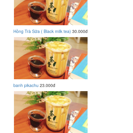
Hồng Trà Sữa ( Black milk tea)
30.000đ
banh pikachu
23.000đ