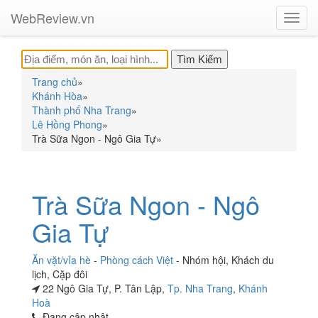
WebReview.vn
Toggl
navig
Trang chủ
»
Khánh Hòa
»
Thành phố Nha Trang
»
Lê Hồng Phong
»
Trà Sữa Ngon - Ngô Gia Tự
»
Trà Sữa Ngon - Ngô
Gia Tự
Ăn vặt/vỉa hè
-
Phòng cách Việt
-
Nhóm hội
,
Khách du
lịch
,
Cặp đôi
22 Ngô Gia Tự, P. Tân Lập,
Tp. Nha Trang
,
Khánh
Hoà
Đang cập nhật