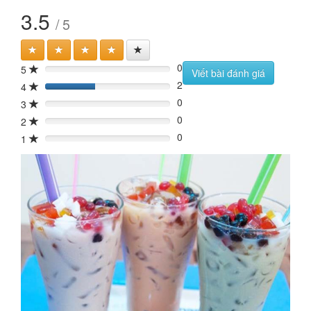
3.5
/ 5
0
5
0%
Viết bài đánh giá
2
4
40%
0
3
0%
0
2
0%
0
1
0%