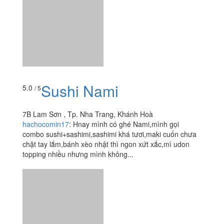
topping nhiều nhưng mình không...
Xem thêm
Ăn uống
-
Du lịch
-
Cưới hỏi
-
Làm đẹp
-
Vui chơi
-
Mua sắm
-
Giáo dục
-
Dịch vụ