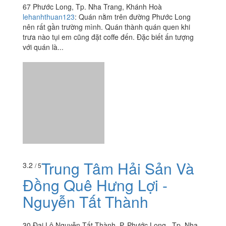
67 Phước Long, Tp. Nha Trang, Khánh Hoà
lehanhthuan123
:
Quán nằm trên đường Phước Long
nên rất gần trường mình. Quán thành quán quen khi
trưa nào tụi em cũng đặt coffe đến. Đặc biết ấn tượng
với quán là...
Trung Tâm Hải Sản Và
3.2
/ 5
Đồng Quê Hưng Lợi -
Nguyễn Tất Thành
30 Đại Lộ Nguyễn Tất Thành, P. Phước Long , Tp. Nha
Trang, Khánh Hoà
ttb.tran
:
Lần đầu tiên được bạn giới thiệu là qua đây ăn
hải sản. Mình đi ăn sớm nên một mình nên gọi cua gạch
1/2kg, 0,3g Kg ốc hương rang muối ớt, và 2 con...