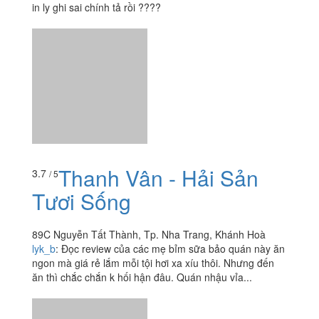
89C Nguyễn Tất Thành, Tp. Nha Trang, Khánh Hoà
lyk_b
:
Đọc review của các mẹ bỉm sữa bảo quán này ăn
ngon mà giá rẻ lắm mỗi tội hơi xa xíu thôi. Nhưng đến
ăn thì chắc chắn k hối hận đâu. Quán nhậu vỉa...
Sushi Nami
5.0
/ 5
7B Lam Sơn , Tp. Nha Trang, Khánh Hoà
hachocomin17
:
Hnay mình có ghé Nami,mình gọi
combo sushi+sashimi,sashimi khá tươi,maki cuốn chưa
chặt tay lắm,bánh xèo nhật thì ngon xứt xắc,mì udon