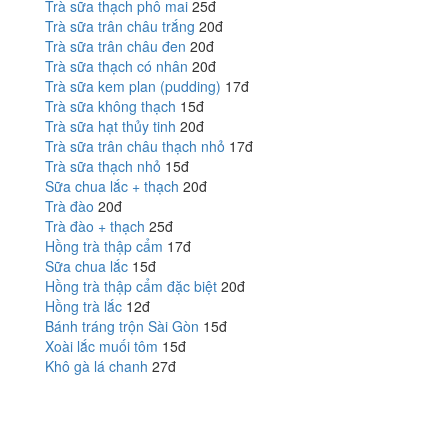
Trà sữa thạch phô mai
25đ
Trà sữa trân châu trắng
20đ
Trà sữa trân châu đen
20đ
Trà sữa thạch có nhân
20đ
Trà sữa kem plan (pudding)
17đ
Trà sữa không thạch
15đ
Trà sữa hạt thủy tinh
20đ
Trà sữa trân châu thạch nhỏ
17đ
Trà sữa thạch nhỏ
15đ
Sữa chua lắc + thạch
20đ
Trà đào
20đ
Trà đào + thạch
25đ
Hồng trà thập cẩm
17đ
Sữa chua lắc
15đ
Hồng trà thập cẩm đặc biệt
20đ
Hồng trà lắc
12đ
Bánh tráng trộn Sài Gòn
15đ
Xoài lắc muối tôm
15đ
Khô gà lá chanh
27đ