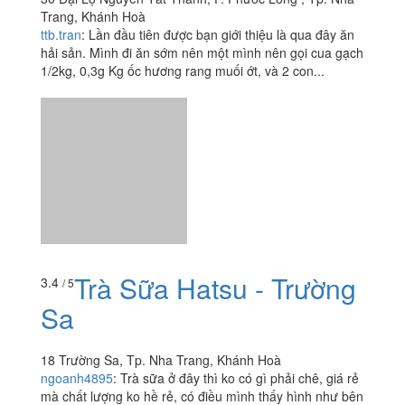
Trà Sữa Hatsu - Trường
3.4
/ 5
Sa
18 Trường Sa, Tp. Nha Trang, Khánh Hoà
ngoanh4895
:
Trà sữa ở đây thì ko có gì phải chê, giá rẻ
mà chất lượng ko hề rẻ, có điều mình thấy hình như bên
in ly ghi sai chính tả rồi ????
Thanh Vân - Hải Sản
3.7
/ 5
Tươi Sống