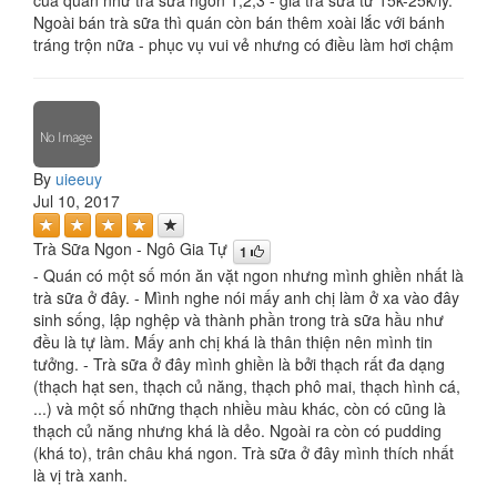
của quán như trà sữa ngon 1,2,3 - giá trà sữa từ 15k-25k/ly.
Ngoài bán trà sữa thì quán còn bán thêm xoài lắc với bánh
tráng trộn nữa - phục vụ vui vẻ nhưng có điều làm hơi chậm
By
uieeuy
Jul 10, 2017
Trà Sữa Ngon - Ngô Gia Tự
1
- Quán có một số món ăn vặt ngon nhưng mình ghiền nhất là
trà sữa ở đây. - Mình nghe nói mấy anh chị làm ở xa vào đây
sinh sống, lập nghệp và thành phần trong trà sữa hầu như
đều là tự làm. Mấy anh chị khá là thân thiện nên mình tin
tưởng. - Trà sữa ở đây mình ghiền là bởi thạch rất đa dạng
(thạch hạt sen, thạch củ năng, thạch phô mai, thạch hình cá,
...) và một số những thạch nhiều màu khác, còn có cũng là
thạch củ năng nhưng khá là dẻo. Ngoài ra còn có pudding
(khá to), trân châu khá ngon. Trà sữa ở đây mình thích nhất
là vị trà xanh.