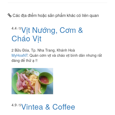
Các địa điểm hoặc sản phẩm khác có liên quan
Vịt Nướng, Cơm &
4.4
/ 5
Cháo Vịt
2 Bửu Đóa, Tp. Nha Trang, Khánh Hoà
MyHoaNT
:
Quán cơm vịt và cháo vịt bình dân nhưng rất
đáng để thử ạ !!
Vintea & Coffee
4.9
/ 5