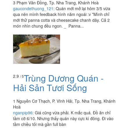
3 Phạm Văn Đồng, Tp. Nha Trang, Khánh Hoà
gaucondethuong_121
:
Quán mới mở lại hôm 3/5 vừa
qua nên mình feedback hình năm ngoái :v *Mình chỉ
mới thử panna cotta và cheesecake chanh dây. Cả 2
món nhìn chung đều ngon. _ Panna...
Trùng Dương Quán -
2.9
/ 5
Hải Sản Tươi Sống
1 Nguyễn Cơ Thạch, P. Vĩnh Hải, Tp. Nha Trang, Khánh
Hoà
nganpip96
:
Giá cũng vừa phải. K mắc quá. Đồ ăn chỉ
tầm cỡ 6/10. Nhưng thấy quán này cực kì đông. Đi vào
tầm chiều tối mà gần full bàn