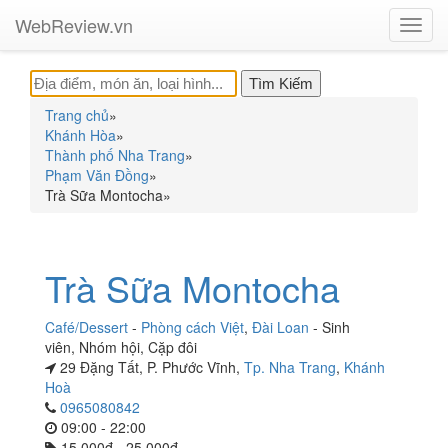
WebReview.vn
Toggl
navig
Trang chủ
»
Khánh Hòa
»
Thành phố Nha Trang
»
Phạm Văn Đồng
»
Trà Sữa Montocha
»
Trà Sữa Montocha
Café/Dessert
-
Phòng cách Việt
,
Đài Loan
-
Sinh
viên
,
Nhóm hội
,
Cặp đôi
29 Đặng Tất, P. Phước Vĩnh,
Tp. Nha Trang
,
Khánh
Hoà
0965080842
09:00 - 22:00
15.000đ - 25.000đ