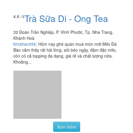
Đường 2/4
528 Đường 2/4, P. Vĩnh Hải, Tp. Nha Trang, Khánh Hoà
mthu753
:
Hôm nay mình đặt trà sữa pudding và kem
cheese, có mã giảm giá là còn 27k. Rút kinh nghiệm
hôm trước uống trà đào cam sả của quán không cho
đyowjc 1 cái muỗng,...
Trà Sữa Di - Ong Tea
4.6
/ 5
32 Đoàn Trần Nghiệp, P. Vĩnh Phước, Tp. Nha Trang,
Khánh Hoà
khckhac456
:
Hôm nay ghé quán mua món mới Milo Đá
Bào cảm thấy rất hài lòng, sốt béo ngậy, đậm đặc milo,