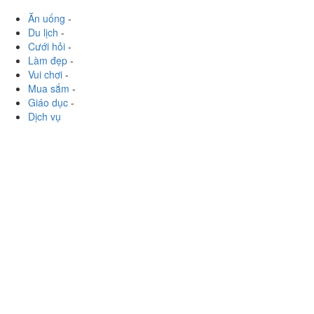
còn có cả topping đa dạng, giá rẻ và chất lượng nữa.
Khoảng...
Xem thêm
Ăn uống
-
Du lịch
-
Cưới hỏi
-
Làm đẹp
-
Vui chơi
-
Mua sắm
-
Giáo dục
-
Dịch vụ