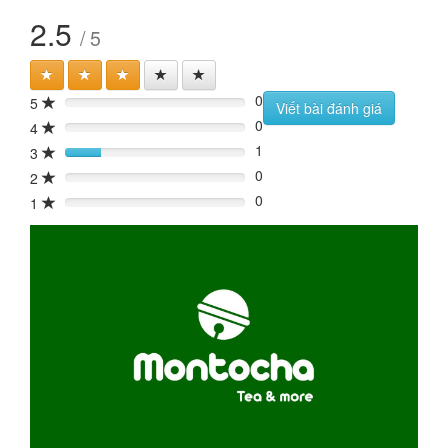
2.5
/ 5
0
5
0%
Viết bài đánh giá
0
4
0%
1
3
20%
0
2
0%
0
1
0%