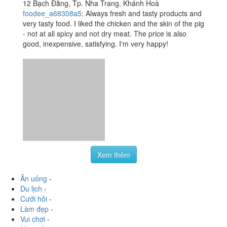
Xem thêm
Ăn uống
-
Du lịch
-
Cưới hỏi
-
Làm đẹp
-
Vui chơi
-
Mua sắm
-
Giáo dục
-
Dịch vụ