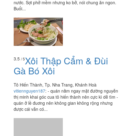
nước. Sợi phở mềm nhưng ko bở, nói chung ăn ngon.
Buổi...
Xôi Thập Cẩm & Đùi
3.5
/ 5
Gà Bó Xôi
Tô Hiến Thành, Tp. Nha Trang, Khánh Hoà
vitiennguyen187
:
- quán nằm ngay mặt đường nguyễn
thị minh khai góc cua tô hiến thành nên cực kì dễ tìm -
quán ở lề đuơng nên không gian không rộng nhưng
được cái vẫn có...
Xôi Hiền
4.0
/ 5