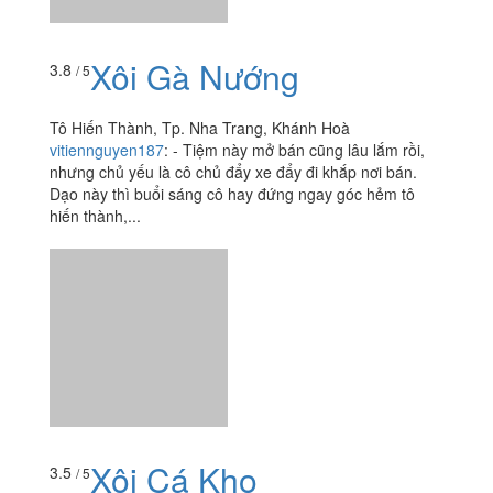
Xôi Cá Kho
3.5
/ 5
117 Huỳnh Thúc Kháng, P. Tân Lập, Tp. Nha Trang,
Khánh Hoà
hanh.lady_1996
:
Xe xôi cá - xôi ngọt nức tiếng gần xa
nằm ngay bên hông chợ Xóm Mới Được chị bạn đi cùng
khai sáng cho món xôi cá kho siêu lạ miệng. Xôi đậu
phộng, xôi...