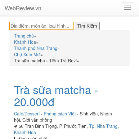
WebReview.vn
Toggl
navig
Trang chủ
»
Khánh Hòa
»
Thành phố Nha Trang
»
Chợ Xóm Mới
»
Trà sữa matcha - Tiệm Trà Rovi
»
Trà sữa matcha -
20.000đ
Café/Dessert
-
Phòng cách Việt
-
Sinh viên
,
Nhóm
hội
,
Giới văn phòng
50 Trần Bình Trọng, P. Phước Tiến,
Tp. Nha Trang
,
Khánh Hoà
Đang cập nhật