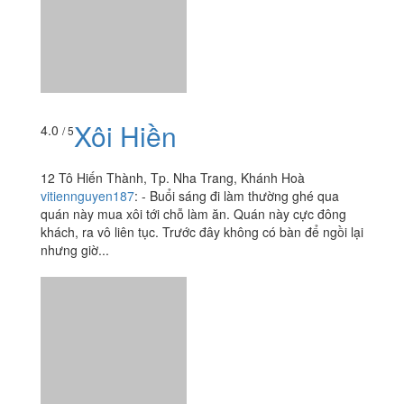
12 Tô Hiến Thành, Tp. Nha Trang, Khánh Hoà
vitiennguyen187
:
- Buổi sáng đi làm thường ghé qua
quán này mua xôi tới chỗ làm ăn. Quán này cực đông
khách, ra vô liên tục. Trước đây không có bàn để ngồi lại
nhưng giờ...
Xôi Gà Nướng
3.8
/ 5
Tô Hiến Thành, Tp. Nha Trang, Khánh Hoà
vitiennguyen187
:
- Tiệm này mở bán cũng lâu lắm rồi,
nhưng chủ yếu là cô chủ đẩy xe đẩy đi khắp nơi bán.
Dạo này thì buổi sáng cô hay đứng ngay góc hẻm tô
hiến thành,...