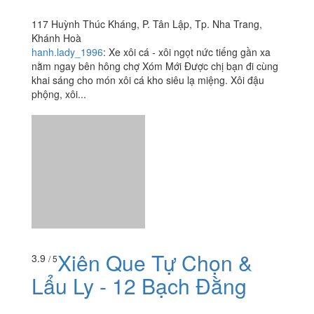
Xiên Que Tự Chọn &
3.9
/ 5
Lẩu Ly - 12 Bạch Đằng
12 Bạch Đằng, Tp. Nha Trang, Khánh Hoà
foodee_a68308a5
:
Always fresh and tasty products and
very tasty food. I liked the chicken and the skin of the pig
- not at all spicy and not dry meat. The price is also
good, inexpensive, satisfying. I'm very happy!