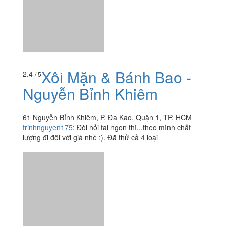
Xôi Mặn & Bánh Bao -
Nguyễn Bỉnh Khiêm
61 Nguyễn Bỉnh Khiêm, P. Đa Kao, Quận 1, TP. HCM
trinhnguyen175
:
Đòi hỏi fai ngon thì...theo mình chất
lượng đi đôi với giá nhé :). Đã thử cả 4 loại
Trà Sữa 17A
4.5
/ 5
17A Nguyễn Thị Minh Khai, P. Đa Kao, Quận 1, TP. HCM
pink_tulip_smile
:
1 ly chỉ 15-20k, có cả thạch. Trà sữa
matcha uống khá ngon, mùi dâu hơi khó uống. Nhân