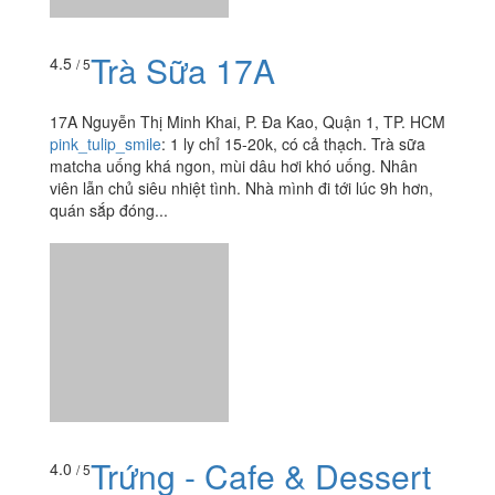
viên lẫn chủ siêu nhiệt tình. Nhà mình đi tới lúc 9h hơn,
quán sắp đóng...
Trứng - Cafe & Dessert
4.0
/ 5
125/13 Nguyễn Cửu Vân, P. 17 , Quận Bình Thạnh, TP.
HCM
sarahjp194
:
Mình đi hơi trễ nên quán ko có khách nào
hết nên cũng thoải mái Không gian: khá là thích, hơi nhỏ
nhưng trang trí đẹp Đồ uống: mình gọi Matcha latte và 1
phần...