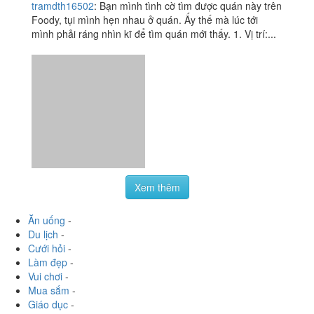
Xem thêm
Ăn uống
-
Du lịch
-
Cưới hỏi
-
Làm đẹp
-
Vui chơi
-
Mua sắm
-
Giáo dục
-
Dịch vụ