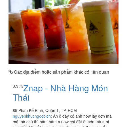
Các địa điểm hoặc sản phẩm khác có liên quan
Znap - Nhà Hàng Món
3.9
/ 5
Thái
85 Phan Kế Bính, Quận 1, TP. HCM
nguyenkhucngocbich
:
Ăn ở đấy có anh now lấy đơn mà
mặt bà chủ thì hầm hầm a now chỉ đặt 2 món mà a bị