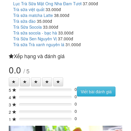
Lục Trà Sữa Mật Ong Nha Đam Tươi
37.000đ
Trà sữa việt quất
33.000đ
Trà sữa matcha Latte
38.000đ
Trà sữa đào
35.000đ
Trà Sữa Socola
33.000đ
Trà sữa socola - bạc hà
33.000đ
Trà Sữa Sen Nguyên Vị
37.000đ
Trà sữa Trà xanh nguyên lá
31.000đ
Xếp hạng và đánh giá
0.0
/ 5
0
5
0%
Viết bài đánh giá
0
4
0%
0
3
0%
0
2
0%
0
1
0%