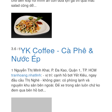
chờ đến 45p rồi mình ăn còn đưa lộn gà thì quá mắc
salad cũng dở...
YK Coffee - Cà Phê &
3.6
/ 5
Nước Ép
1 Nguyễn Thị Minh Khai, P. Đa Kao, Quận 1, TP. HCM
tranhoang.nhatlinh
:
- vị trí: cạnh hồ bơi Yết Kiêu, ngay
đầu cầu Thị Nghè - không gian: có phòng lạnh và
nguyên khu sân bên ngoài. Để xe trong sân luôn chứ ko
đem qua bên hồ bơi...
2.4
/ 5