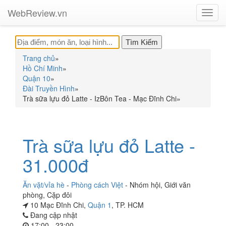
WebReview.vn
Toggl
navig
Trang chủ
»
Hồ Chí Minh
»
Quận 10
»
Đài Truyền Hình
»
Trà sữa lựu đỏ Latte - IzBôn Tea - Mạc Đĩnh Chi
»
Trà sữa lựu đỏ Latte -
31.000đ
Ăn vặt/vỉa hè
-
Phòng cách Việt
-
Nhóm hội
,
Giới văn
phòng
,
Cặp đôi
10 Mạc Đĩnh Chi,
Quận 1
, TP. HCM
Đang cập nhật
17:00 - 23:00