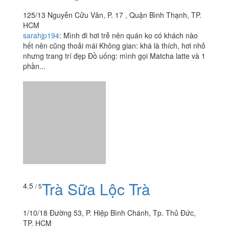
Trà Sữa Lộc Trà
4.5
/ 5
1/10/18 Đường 53, P. Hiệp Bình Chánh, Tp. Thủ Đức,
TP. HCM
tramdth16502
:
Bạn mình tình cờ tìm được quán này trên
Foody, tụi mình hẹn nhau ở quán. Ấy thế mà lúc tới
mình phải ráng nhìn kĩ để tìm quán mới thấy. 1. Vị trí:...