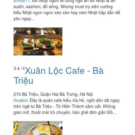
linho811
:
Đồ Nhật ngon Ai cũng ngỡ ăn đồ Nhật là ăn
sushi, sashimi, đồ sống. Nhưng must try xiên nướng
kiểu Nhật ngon ngon xèo xèo hay cơm Nhật hấp dẫn để
yêu ngay...
Xuân Lộc Cafe - Bà
3.4
/ 5
Triệu
270 Bà Triệu, Quận Hai Bà Trưng, Hà Nội
thoakoi
:
Đây là quán cafe kiểu vỉa hè, ngồi dân dã ngay
trên ngã tư Bà Triệu - Tô Hiến Thành sầm uất. Không
gian mở, thoải mái trò chuyện, bàn ghế đơn giản Đồ...