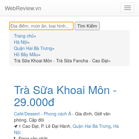
WebReview.vn
Toggl
navig
Trang chủ
»
Hà Nội
»
Quận Hai Bà Trưng
»
Hồ Bảy Mẫu
»
Trà Sữa Khoai Môn - Trà Sữa Fancha - Cao Đạt
»
Trà Sữa Khoai Môn -
29.000đ
Café/Dessert
-
Phong cách Á
-
Gia đình
,
Giới văn
phòng
,
Cặp đôi
1 Cao Đạt, P. Lê Đại Hành,
Quận Hai Bà Trưng
,
Hà
Nội
Đang cập nhật