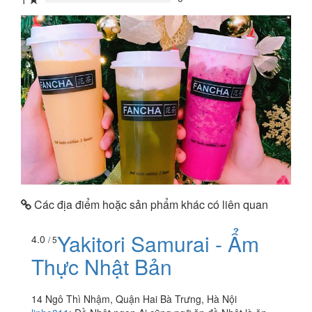
1
0%
Các địa điểm hoặc sản phẩm khác có liên quan
Yakitori Samurai - Ẩm
4.0
/ 5
Thực Nhật Bản
14 Ngô Thì Nhậm, Quận Hai Bà Trưng, Hà Nội