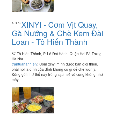
XINYI - Cơm Vịt Quay,
4.0
/ 5
Gà Nướng & Chè Kem Đài
Loan - Tô Hiến Thành
57 Tô Hiến Thành, P. Lê Đại Hành, Quận Hai Bà Trưng,
Hà Nội
trantuananh.elv
:
Cơm xinyi mình được bạn giới thiệu,
phải nói là đỉnh của đỉnh không có gì để chê luôn ý.
Đóng gói như thế này trông sạch sẽ vô cùng không như
mấy...