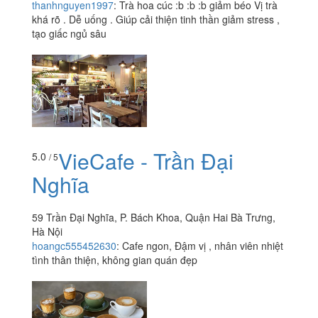
thanhnguyen1997
:
Trà hoa cúc :b :b :b giảm béo Vị trà
khá rõ . Dễ uống . Giúp cải thiện tinh thần giảm stress ,
tạo giấc ngủ sâu
VieCafe - Trần Đại
5.0
/ 5
Nghĩa
59 Trần Đại Nghĩa, P. Bách Khoa, Quận Hai Bà Trưng,
Hà Nội
hoangc555452630
:
Cafe ngon, Đậm vị , nhân viên nhiệt
tình thân thiện, không gian quán đẹp