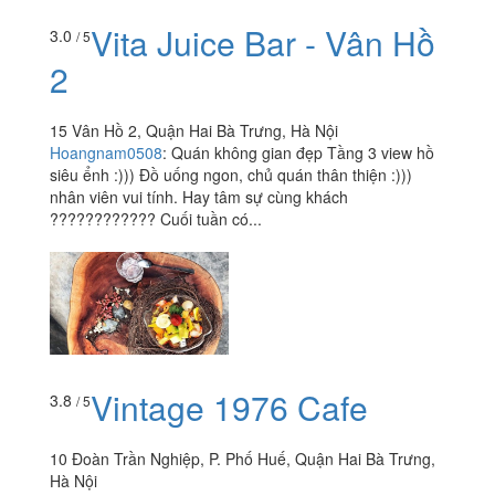
Vita Juice Bar - Vân Hồ
3.0
/ 5
2
15 Vân Hồ 2, Quận Hai Bà Trưng, Hà Nội
Hoangnam0508
:
Quán không gian đẹp Tầng 3 view hồ
siêu ểnh :))) Đồ uống ngon, chủ quán thân thiện :)))
nhân viên vui tính. Hay tâm sự cùng khách
???????????? Cuối tuần có...
Vintage 1976 Cafe
3.8
/ 5
10 Đoàn Trần Nghiệp, P. Phố Huế, Quận Hai Bà Trưng,
Hà Nội