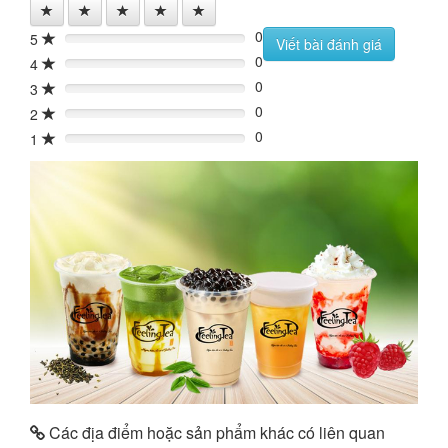
0
5
0%
Viết bài đánh giá
0
4
0%
0
3
0%
0
2
0%
0
1
0%
Các địa điểm hoặc sản phẩm khác có liên quan