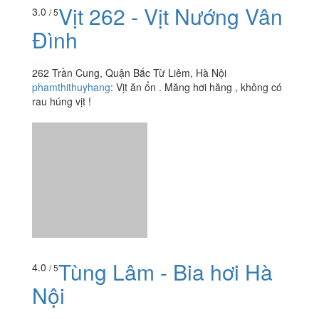
Vịt 262 - Vịt Nướng Vân
3.0
/ 5
Đình
262 Trần Cung, Quận Bắc Từ Liêm, Hà Nội
phamthithuyhang
:
Vịt ăn ổn . Măng hơi hăng , không có
rau húng vịt !
Tùng Lâm - Bia hơi Hà
4.0
/ 5
Nội