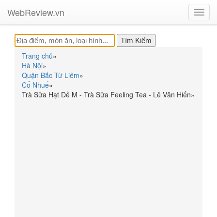
WebReview.vn
Toggl
navig
Trang chủ
»
Hà Nội
»
Quận Bắc Từ Liêm
»
Cổ Nhuế
»
Trà Sữa Hạt Dẻ M - Trà Sữa Feeling Tea - Lê Văn Hiến
»