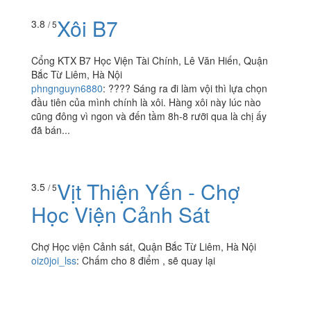
Xôi B7
3.8
/ 5
Cổng KTX B7 Học Viện Tài Chính, Lê Văn Hiến, Quận
Bắc Từ Liêm, Hà Nội
phngnguyn6880
:
???? Sáng ra đi làm vội thì lựa chọn
đầu tiên của mình chính là xôi. Hàng xôi này lúc nào
cũng đông vì ngon và đến tầm 8h-8 rưỡi qua là chị ấy
đã bán...
Vịt Thiện Yến - Chợ
3.5
/ 5
Học Viện Cảnh Sát
Chợ Học viện Cảnh sát, Quận Bắc Từ Liêm, Hà Nội
oiz0joi_lss
:
Chấm cho 8 điểm , sẽ quay lại