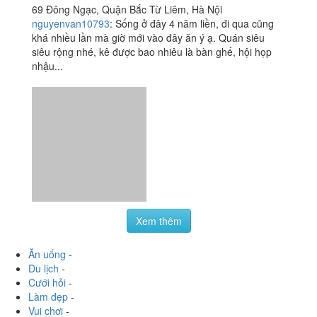
69 Đông Ngạc, Quận Bắc Từ Liêm, Hà Nội
nguyenvan10793
:
Sống ở đây 4 năm liền, đi qua cũng
khá nhiều lần mà giờ mới vào đây ăn ý ạ. Quán siêu
siêu rộng nhé, kê được bao nhiêu là bàn ghế, hội họp
nhậu...
Xem thêm
Ăn uống
-
Du lịch
-
Cưới hỏi
-
Làm đẹp
-
Vui chơi
-