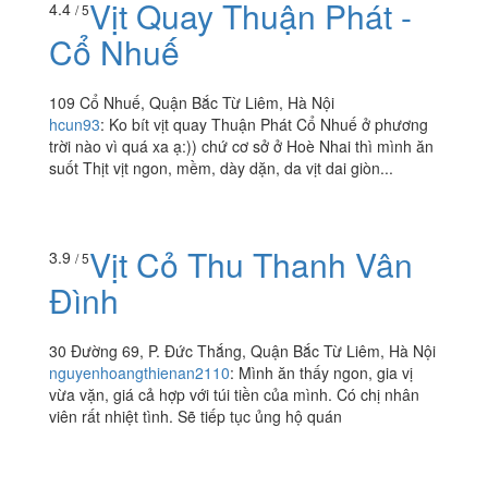
Vịt Quay Thuận Phát -
4.4
/ 5
Cổ Nhuế
109 Cổ Nhuế, Quận Bắc Từ Liêm, Hà Nội
hcun93
:
Ko bít vịt quay Thuận Phát Cổ Nhuế ở phương
trời nào vì quá xa ạ:)) chứ cơ sở ở Hoè Nhai thì mình ăn
suốt Thịt vịt ngon, mềm, dày dặn, da vịt dai giòn...
Vịt Cỏ Thu Thanh Vân
3.9
/ 5
Đình
30 Đường 69, P. Đức Thắng, Quận Bắc Từ Liêm, Hà Nội
nguyenhoangthienan2110
:
Mình ăn thấy ngon, gia vị
vừa vặn, giá cả hợp với túi tiền của mình. Có chị nhân
viên rất nhiệt tình. Sẽ tiếp tục ủng hộ quán