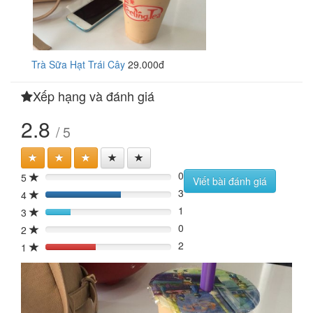
Trà Sữa Hạt Trái Cây
29.000đ
Xếp hạng và đánh giá
2.8
/ 5
0
5
0%
Viết bài đánh giá
3
4
60%
1
3
20%
0
2
0%
2
1
40%