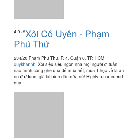
Xôi Bát Bửu & Xôi Sầu
4.7
/ 5
Riêng - Phạm Đình Hổ
101/35A10 Phạm Đình Hổ, Quận 6, TP. HCM
foodee_rnaww0l2
:
Em ăn ở đây phải nói là rất nhiều lần,
chưa lần nào thất vọng, mọi thứ đều ok thơm ngon sạch
sẽ ????????
Xem thêm