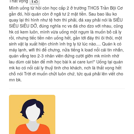
Thất vọng
1
Mình uống từ hồi còn học cấp 2 ở trường THCS Trần Bội Cơ
gần đó, hồi quán còn ở ngã tư 2 mặt tiền. Sau bao lâu ko
quay lại thì hình như tệ hơn thì phải, đá xay phải nói là SIÊU
SIÊU SIÊU DỞ, đúng nghĩa nc vs đá cho dzo với nhau, cũng
hk có kem luôn, mình vừa uống một ngụm là muốn bỏ cả ly
rồi, nhưng tiếc tiền nên uống hết, gần tới đáy thì ôi thôi, một
sinh vật lạ xuất hiện chình ình trg ly từ lúc nào.... Quán k có
máy lạnh, wifi thì để chưng, nửa tiếng k load nổi cái tin nhắn,
quán vắng teo 2-3 nhân viên đứng cười giỡn mk mình nhờ
lau dùm cái bàn để mih học bài k ai care lun!" Uống tại quán
mk ko có nổi cái ly thuỷ tinh cho khách, nch là thất vọng hết
chỗ nói Trời ơi muốn chửi luôn chứ, tức quá phải lên viết cho
mn bk.