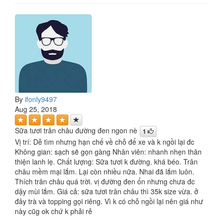
By
ifonly9497
Aug 25, 2018
Sữa tươi trân châu đường đen ngon nè
1
Vị trí: Dễ tìm nhưng hạn chế về chỗ để xe và k ngồi lại đc
Không gian: sạch sẽ gọn gàng Nhân viên: nhanh nhẹn thân
thiện lanh lẹ. Chất lượng: Sữa tươi k đường. khá béo. Trân
châu mềm mại lắm. Lại còn nhiều nữa. Nhai đã lắm luôn.
Thích trân châu quá trời. vị đường đen ổn nhưng chưa đc
dậy mùi lắm. Giá cả: sữa tươi trân châu thì 35k size vừa. ở
đây trà và topping gọi riêng. Vì k có chỗ ngồi lại nên giá như
này cũg ok chứ k phải rẻ