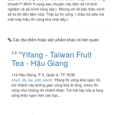
chuyên?! Mình hi vọng sau chuyện này tiệm sẽ rút kinh
nghiệm và cả mình cũng vậy:). Nhưng xin lỗi bản thân mình
sẽ ko bh đến tiệm nữa. Thật sự thì uống 1 chầu trà sữa mà
mất mấy triệu thì cũng khá chát đấy:)
Các địa điểm hoặc sản phẩm khác có liên quan
Yifang - Taiwan Fruit
3.9
/ 5
Tea - Hậu Giang
116 Hậu Giang, P. 6, Quận 6, TP. HCM
chym_ds_luv_s30_4ev3r
:
Yifang thì uống khá ngon rồi,
chi nhánh này không gian cũng khá là rộng, menu thì
cũng như những chi nhánh khác. Trà trái cây của yi fang
uống thấy ngon hơn các loại...