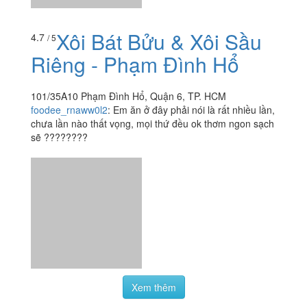
Ăn uống
-
Du lịch
-
Cưới hỏi
-
Làm đẹp
-
Vui chơi
-
Mua sắm
-
Giáo dục
-
Dịch vụ