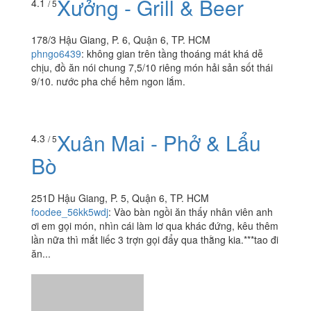
Xưởng - Grill & Beer
4.1
/ 5
178/3 Hậu Giang, P. 6, Quận 6, TP. HCM
phngo6439
:
không gian trên tầng thoáng mát khá dễ
chịu, đồ ăn nói chung 7,5/10 riêng món hải sản sốt thái
9/10. nước pha chế hẻm ngon lắm.
Xuân Mai - Phở & Lẩu
4.3
/ 5
Bò
251D Hậu Giang, P. 5, Quận 6, TP. HCM
foodee_56kk5wdj
:
Vào bàn ngồi ăn thấy nhân viên anh
ơi em gọi món, nhìn cái làm lơ qua khác đứng, kêu thêm
lần nữa thì mắt liếc 3 trợn gọi đẩy qua thằng kia.***tao đi
ăn...
4.7
/ 5