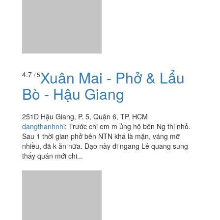
Xuân Mai - Phở & Lẩu
Bò - Hậu Giang
251D Hậu Giang, P. 5, Quận 6, TP. HCM
dangthanhnhi
:
Trước chị em m ủng hộ bên Ng thị nhỏ.
Sau 1 thời gian phở bên NTN khá là mặn, váng mỡ
nhiều, đã k ăn nữa. Dạo này đi ngang Lê quang sung
thấy quán mới chi...
Xôi Cô Uyên - Phạm
4.0
/ 5
Phú Thứ
234/20 Phạm Phú Thứ, P. 4, Quận 6, TP. HCM
duykhanhh
:
Xôi siêu siêu ngon nha mọi người ơi tuần
nào mình cũng ghé qua để mua hết, mua 1 hộp về là ăn
no ứ ự luôn, giá lại bình dân nữa nè! Highly recommend
nhá