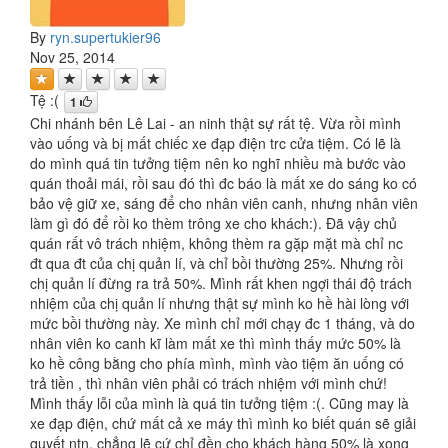
By
ryn.supertukier96
Nov 25, 2014
Tệ :(
1
Chi nhánh bên Lê Lai - an ninh thật sự rất tệ. Vừa rồi mình
vào uống và bị mất chiếc xe đạp điện trc cửa tiệm. Có lẽ là
do mình quá tin tưởng tiệm nên ko nghĩ nhiều mà bước vào
quán thoải mái, rồi sau đó thì đc báo là mất xe do sáng ko có
bảo vệ giữ xe, sáng để cho nhân viên canh, nhưng nhân viên
làm gì đó để rồi ko thèm trông xe cho khách:). Đã vậy chủ
quán rất vô trách nhiệm, không thèm ra gặp mặt mà chỉ nc
đt qua đt của chị quản lí, và chỉ bồi thường 25%. Nhưng rồi
chị quản lí đừng ra trả 50%. Mình rất khen ngợi thái độ trách
nhiệm của chị quản lí nhưng thật sự mình ko hề hài lòng với
mức bồi thường này. Xe mình chỉ mới chạy đc 1 tháng, và do
nhân viên ko canh kĩ làm mất xe thì mình thấy mức 50% là
ko hề công bằng cho phía mình, mình vào tiệm ăn uống có
trả tiền , thì nhân viên phải có trách nhiệm với mình chứ!
Mình thấy lỗi của mình là quá tin tưởng tiệm :(. Cũng may là
xe đạp điện, chứ mất cả xe máy thì mình ko biết quán sẽ giải
quyết ntn, chẳng lẽ cứ chỉ đền cho khách hàng 50% là xong