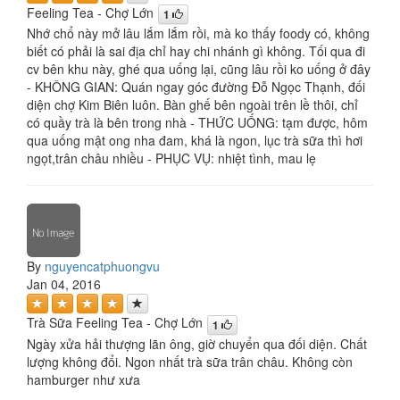
Feeling Tea - Chợ Lớn
1
Nhớ chổ này mở lâu lắm lắm rồi, mà ko thấy foody có, không
biết có phải là sai địa chỉ hay chi nhánh gì không. Tối qua đi
cv bên khu này, ghé qua uống lại, cũng lâu rồi ko uống ở đây
- KHÔNG GIAN: Quán ngay góc đường Đỗ Ngọc Thạnh, đối
diện chợ Kim Biên luôn. Bàn ghế bên ngoài trên lề thôi, chỉ
có quầy trà là bên trong nhà - THỨC UỐNG: tạm được, hôm
qua uống mật ong nha đam, khá là ngon, lục trà sữa thì hơi
ngọt,trân châu nhiều - PHỤC VỤ: nhiệt tình, mau lẹ
By
nguyencatphuongvu
Jan 04, 2016
Trà Sữa Feeling Tea - Chợ Lớn
1
Ngày xửa hải thượng lãn ông, giờ chuyển qua đối diện. Chất
lượng không đổi. Ngon nhất trà sữa trân châu. Không còn
hamburger như xưa