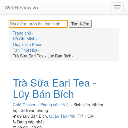
WebReview.vn
Toggl
navig
Trang chủ
»
Hồ Chí Minh
»
Quận Tân Phú
»
Tân Thới Hòa
»
Trà Sữa Earl Tea - Lũy Bán Bích
»
Trà Sữa Earl Tea -
Lũy Bán Bích
Café/Dessert
-
Phòng cách Việt
-
Sinh viên
,
Nhóm
hội
,
Giới văn phòng
69 Lũy Bán Bích,
Quận Tân Phú
, TP. HCM
Đang cập nhật
09:00 - 22:00