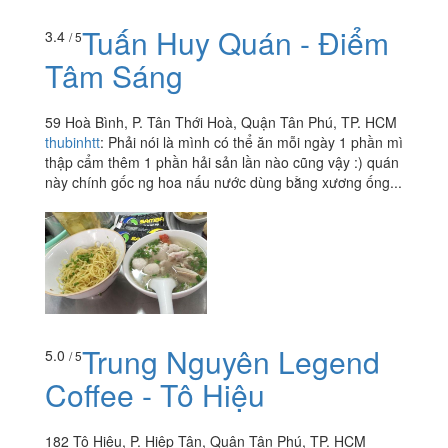
Tuấn Huy Quán - Điểm
3.4
/ 5
Tâm Sáng
59 Hoà Bình, P. Tân Thới Hoà, Quận Tân Phú, TP. HCM
thubinhtt
:
Phải nói là mình có thể ăn mỗi ngày 1 phần mì
thập cẩm thêm 1 phần hải sản lần nào cũng vậy :) quán
này chính gốc ng hoa nấu nước dùng bằng xương ống...
Trung Nguyên Legend
5.0
/ 5
Coffee - Tô Hiệu
182 Tô Hiệu, P. Hiệp Tân, Quận Tân Phú, TP. HCM