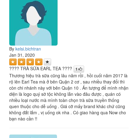
By
kelsi.bichtran
Jan 31, 2020
???? TRÀ SỮA EARL TEA ????
1
Thương hiệu trà sữa cũng lâu năm rồi , hồi cuối năm 2017 là
rộ lên Earl Tea mà ở bên Quận 2 cơ , sau nhiều thay đổi thì
còn chi nhánh này với bên Quận 10 . Ấn tượng để mình nhận
diện là logo quý sờ tộc không lẫn vào đâu được , quán có
nhiều loại nước mà mình toàn chọn trà sữa truyền thống
quen thuộc cho dễ uống . Giá cỡ mấy brand khác chứ cũng
không đắt lắm , vị uống ok nha . Có giao hàng qua Now cho
bạn nào cần !!