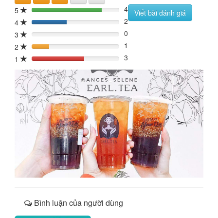
4
5
80%
Viết bài đánh giá
2
4
40%
0
3
0%
1
2
20%
3
1
60%
Bình luận của người dùng