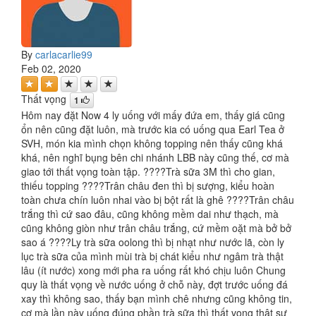
By
carlacarlie99
Feb 02, 2020
Thất vọng
1
Hôm nay đặt Now 4 ly uống với mấy đứa em, thấy giá cũng
ổn nên cũng đặt luôn, mà trước kia có uống qua Earl Tea ở
SVH, món kia mình chọn không topping nên thấy cũng khá
khá, nên nghĩ bụng bên chi nhánh LBB này cũng thế, cơ mà
giao tới thất vọng toàn tập. ????Trà sữa 3M thì cho gian,
thiếu topping ????Trân châu đen thì bị sượng, kiểu hoàn
toàn chưa chín luôn nhai vào bị bột rất là ghê ????Trân châu
trắng thì cứ sao đâu, cũng không mềm dai như thạch, mà
cũng không giòn như trân châu trắng, cứ mềm oặt mà bở bở
sao á ????Ly trà sữa oolong thì bị nhạt như nước lã, còn ly
lục trà sữa của mình mùi trà bị chát kiểu như ngâm trà thật
lâu (ít nước) xong mới pha ra uống rất khó chịu luôn Chung
quy là thất vọng về nước uống ở chỗ này, đợt trước uống đá
xay thì không sao, thấy bạn mình chê nhưng cũng không tin,
cơ mà lần này uống đúng phần trà sữa thì thất vọng thật sự