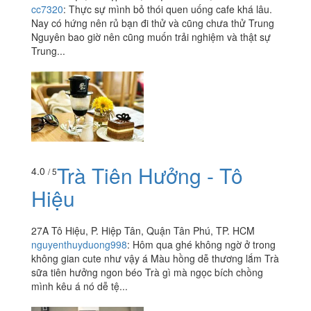
cc7320
:
Thực sự mình bỏ thói quen uống cafe khá lâu.
Nay có hứng nên rủ bạn đi thử và cũng chưa thử Trung
Nguyên bao giờ nên cũng muốn trải nghiệm và thật sự
Trung...
Trà Tiên Hưởng - Tô
4.0
/ 5
Hiệu
27A Tô Hiệu, P. Hiệp Tân, Quận Tân Phú, TP. HCM
nguyenthuyduong998
:
Hôm qua ghé không ngờ ở trong
không gian cute như vậy á Màu hồng dễ thương lắm Trà
sữa tiên hưởng ngon béo Trà gì mà ngọc bích chồng
mình kêu á nó dễ tệ...