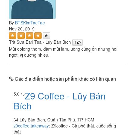
By
BTSKimTaeTae
Nov 20, 2019
Trà Sữa Earl Tea - Lũy Bán Bích
1
Mùi oolong thơm, đậm mùi lắm, uống cũng ổn nhưng hơi
ngọt, vị đường nhiều.
Các địa điểm hoặc sản phẩm khác có liên quan
Z9 Coffee - Lũy Bán
5.0
/ 5
Bích
64 Lũy Bán Bích, Quận Tân Phú, TP. HCM
z9coffee.takeaway
:
Z9coffee - Cà phê thật, cuộc sống
thật