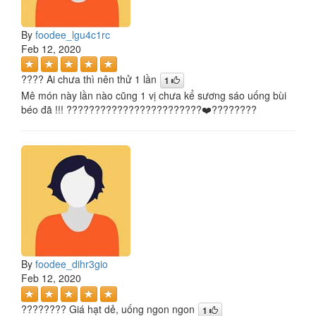
By
foodee_lgu4c1rc
Feb 12, 2020
???? Ai chưa thì nên thử 1 lần
1
Mê món này lần nào cũng 1 vị chưa kể sương sáo uống bùi
béo đã !!! ????????????????????????❤️????????
By
foodee_dihr3gio
Feb 12, 2020
???????? Giá hạt dẻ, uống ngon ngon
1