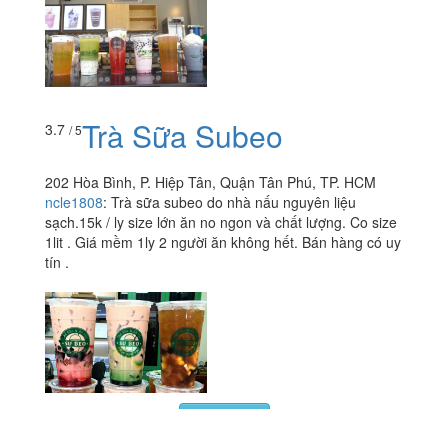
Trà Sữa Subeo
3.7
/ 5
202 Hòa Bình, P. Hiệp Tân, Quận Tân Phú, TP. HCM
ncle1808
:
Trà sữa subeo do nhà nấu nguyên liệu
sạch.15k / ly size lớn ăn no ngon và chất lượng. Co size
1lit . Giá mềm 1ly 2 người ăn không hết. Bán hàng có uy
tín .
Xem thêm