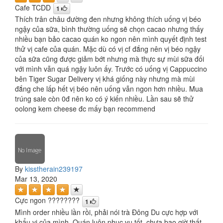
Cafe TCDD
1
Thích trân châu đường đen nhưng không thích uống vị béo
ngậy của sữa, bình thường uống sẽ chọn cacao nhưng thấy
nhiều bạn bảo cacao quán ko ngon nên mình quyết định test
thử vị cafe của quán. Mặc dù có vị cf đắng nên vị béo ngậy
của sữa cũng được giảm bớt nhưng mà thực sự mùi sữa đối
với mình vẫn quá ngậy luôn ấy. Trước có uống vị Cappuccino
bên Tiger Sugar Delivery vị khá giống này nhưng mà mùi
đắng che lấp hết vị béo nên uống vẫn ngon hơn nhiều. Mua
trúng sale còn 0đ nên ko có ý kiến nhiều. Lần sau sẽ thử
oolong kem cheese đc mấy bạn recommend
By
kisstherain239197
Mar 13, 2020
Cực ngon ????????
1
Mình order nhiều lần rồi, phải nói trà Đông Du cực hợp với
khẩu vị của mình. Quán luôn phục vụ tốt, chưa bao giờ thất