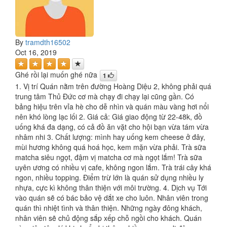
By
tramdth16502
Oct 16, 2019
Ghé rồi lại muốn ghé nữa
1
1. Vị trí Quán nằm trên đường Hoàng Diệu 2, không phải quá
trung tâm Thủ Đức cơ mà chạy đi chạy lại cũng gần. Có
bảng hiệu trên vỉa hè cho dễ nhìn và quán màu vàng hơi nổi
nên khó lòng lạc lối 2. Giá cả: Giá giao động từ 22-48k, đồ
uống khá đa dạng, có cả đồ ăn vặt cho hội bạn vừa tám vừa
nhâm nhi 3. Chất lượng: mình hay uống kem cheese ở đây,
mùi hương không quá hoá học, kem mặn vừa phải. Trà sữa
matcha siêu ngọt, đậm vị matcha cơ mà ngọt lắm! Trà sữa
uyên ương có nhiều vị cafe, không ngon lắm. Trà trái cây khá
ngon, nhiều topping. Điểm trừ lớn là quán sử dụng nhiều ly
nhựa, cực kì không thân thiện với môi trường. 4. Dịch vụ Tới
vào quán sẽ có bác bảo vệ dắt xe cho luôn. Nhân viên trong
quán thì nhiệt tình và thân thiện. Những ngày đông khách,
nhân viên sẽ chủ động sắp xếp chỗ ngồi cho khách. Quán