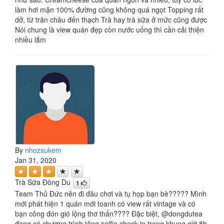
làm hơi mặn 100% đường cũng không quá ngọt Topping rất
dở, từ trân châu đến thạch Trà hay trà sữa ở mức cũng được
Nói chung là view quán đẹp còn nước uống thì cần cải thiện
nhiều lắm
By
nhozsukem
Jan 31, 2020
Trà Sữa Đông Du
1
Team Thủ Đức nên đi đâu chơi và tụ họp bạn bè????? Mình
mới phát hiện 1 quán mới toanh có view rất vintage và có
bạn công đón gió lộng thơ thẩn???? Đặc biệt, @dongdutea
đang có chương trình tặng selfie check-in trong khung giờ 8h