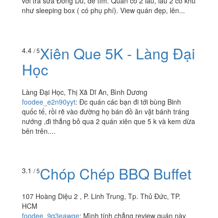
YANA - Coffee & Tea
184 Hoàng Diệu 2, P. Linh Chiểu, Tp. Thủ Đức, TP. HCM
ttvy98
:
Quán nằm trên đường Hoàng Diệu 2 , cùng phía
với trà sữa Đông Du, dễ tìm. Quán có 2 lầu, lầu 2 có khu
như sleeping box ( có phụ phí). View quán đẹp, lên...
Xiên Que 5K - Làng Đại
4.4
/ 5
Học
Làng Đại Học, Thị Xã Dĩ An, Bình Dương
foodee_e2n90yyt
:
Đc quán các bạn đi tới bùng Binh
quốc tế, rồi rẽ vào đường họ bán đồ ăn vặt bánh tráng
nướng ,đi thẳng bỏ qua 2 quán xiên que 5 k và kem dừa
bên trên....
3.1
/ 5