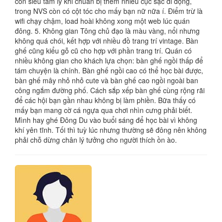
còn siêu tâm lý khi chuẩn bị thêm nhiều cục sạc di động,
trong NVS còn có cột tóc cho mấy bạn nữ nữa í. Điểm trừ là
wifi chạy chậm, load hoài không xong một web lúc quán
đông. 5. Không gian Tông chủ đạo là màu vàng, nổi nhưng
không quá chói, kết hợp với nhiều đồ trang trí vintage. Bàn
ghế cũng kiểu gỗ cũ cho hợp với phần trang trí. Quán có
nhiều không gian cho khách lựa chọn: bàn ghế ngồi thấp để
tám chuyện là chính. Bàn ghế ngồi cao có thể học bài được,
bàn ghế mây nhỏ nhỏ cute và bàn ghế cao ngồi ngoài ban
công ngắm đường phố. Cách sắp xếp bàn ghế cùng rộng rãi
để các hội bạn gần nhau không bị làm phiền. Bữa thấy có
mấy bạn mang cờ cá ngựa qua chơi nhìn cưng phải biết.
Mình hay ghé Đông Du vào buổi sáng để học bài vì không
khí yên tĩnh. Tối thì tuỳ lúc nhưng thường sẽ đông nên không
phải chỗ dừng chân lý tưởng cho người thích ồn ào.