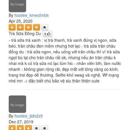
By
foodee_kmecfmb6
Apr 25, 2020
Trà Sữa Đông Du
1
- trà sữa trà xanh : vị trà thanh, trà xanh đúng vị ngon, sữa
béo, trân châu đen mềm nhưng hơi lạc - trà sữa trân châu
đống du : trà sữa ngon, nếu uống với trân châu thì vì trà sữa
ngọt bù lại cho trân châu rất ok, nhưng nếu ăn trân châu k
nhai mà k có trà sữa nó lạc lúm hic - nhân viên bth, làm nước
nhanh - không gian rộng rãi, đẹp mắt với tông vàng co kính,
trang trsi đẹp dễ thương. Selfie khó swag và nghệ. Wf mạng
nhé mn -> đặc biết chú bảo vệ siu thân thiện cute
By
foodee_jtdo2ztl
Dec 27, 2019