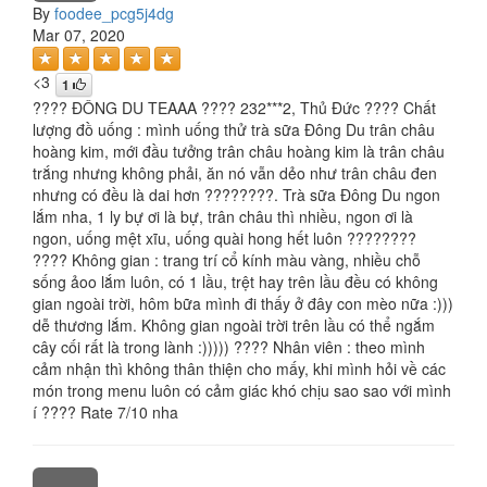
By
foodee_pcg5j4dg
Mar 07, 2020
<3
1
???? ĐÔNG DU TEAAA ???? 232***2, Thủ Đức ???? Chất
lượng đồ uống : mình uống thử trà sữa Đông Du trân châu
hoàng kim, mới đầu tưởng trân châu hoàng kim là trân châu
trắng nhưng không phải, ăn nó vẫn dẻo như trân châu đen
nhưng có đều là dai hơn ????????. Trà sữa Đông Du ngon
lắm nha, 1 ly bự ơi là bự, trân châu thì nhiều, ngon ơi là
ngon, uống mệt xĩu, uống quài hong hết luôn ????????
???? Không gian : trang trí cổ kính màu vàng, nhiều chỗ
sống ảoo lắm luôn, có 1 lầu, trệt hay trên lầu đều có không
gian ngoài trời, hôm bữa mình đi thấy ở đây con mèo nữa :)))
dễ thương lắm. Không gian ngoài trời trên lầu có thể ngắm
cây cối rất là trong lành :))))) ???? Nhân viên : theo mình
cảm nhận thì không thân thiện cho mấy, khi mình hỏi về các
món trong menu luôn có cảm giác khó chịu sao sao với mình
í ???? Rate 7/10 nha