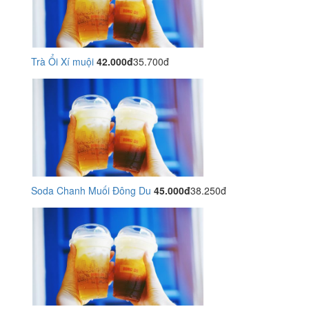
Trà Ổi Xí muội
42.000đ
35.700đ
Soda Chanh Muối Đông Du
45.000đ
38.250đ