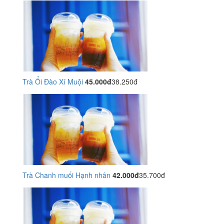
Trà Ổi Đào Xí Muội
45.000đ
38.250đ
Trà Chanh muối Hạnh nhân
42.000đ
35.700đ