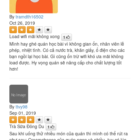
By
tramdth16502
Oct 26, 2019
Load wifi mãi không xong
1
Mình hay ghé quán học bài vì không gian ổn, nhân viên lễ
phép, nhiệt tình. Có cả nước trà, khăn giấy, ổ điện cho các
bạn ngồi lại học bài. Gì cũng ổn trừ wifi khó ưa mãi không
load được. Hy vọng quán sẽ nâng cấp cho chất lượng tốt
hơn!
By
ttvy98
Sep 01, 2019
Trà Sữa Đông Du
1
Sau khi uống thử nhiều món của quán thì mình có thể rút ra
như sau: Creamcheese của quán ngon và nhiều, tuy có lúc