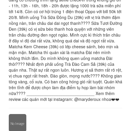
- 11h, 13h - 16h, 18h - 20h được tặng 1000 trà sữa miễn phí
tới 14/8. Còn có cơ hội trúng 1 điện thoại Oppo với bill 50k tới
20/8. Mình uống Trà Sữa Đông Du (29k) với vị trà thơm đậm
nồng nàn, trân châu dai dai ngọt thanh???? Sữa Tươi Đường
Đen (39k) có vị sữa béo thanh hoà quyện với những viên
trân châu đường đen ngọt ngào. Mình cực kì thích trân châu
ở đây vì độ dai rất vừa, không quá dai và độ ngọt rất vừa.
Matcha Kem Cheese (39k) có lớp cheese sánh, béo mịn và
mặn mặn. Matcha thì quán xài là matcha Đài nên mình
không thích lắm. Do mình không quen uống matcha Đài
thôi???? Nhất định phải uống Trà Đào Cam Sả (39k) của
quán nha. Thật sự rất ngon luôn. Hương vị sả thơm rất rõ rệt,
vị chua ngọt rất fresh. Đào giòn, mọng nước???? Không gian
tông vàng, cổ xưa. Có ban công hóng gió rất tuyệt. Quán khá
trên tỉnh để được chọn làm địa điểm tụ họp làm bài nhóm
nữa???? _____________________________ Xem thêm
review các quán mới tại instagram: @maryderoux nhoa❤️❤️