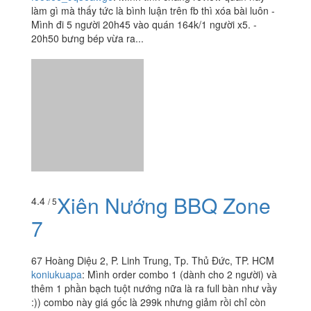
Chóp Chép BBQ Buffet
107 Hoàng Diệu 2 , P. Linh Trung, Tp. Thủ Đức, TP.
HCM
foodee_9q3eawge
:
Mình tính chẳng review quán này
làm gì mà thấy tức là bình luận trên fb thì xóa bài luôn -
Mình đi 5 người 20h45 vào quán 164k/1 người x5. -
20h50 bưng bép vừa ra...
Xiên Nướng BBQ Zone
4.4
/ 5
7
67 Hoàng Diệu 2, P. Linh Trung, Tp. Thủ Đức, TP. HCM
koniukuapa
:
Mình order combo 1 (dành cho 2 người) và
thêm 1 phần bạch tuột nướng nữa là ra full bàn như vầy
:)) combo này giá gốc là 299k nhưng giảm rồi chỉ còn
tầm 209k mà...