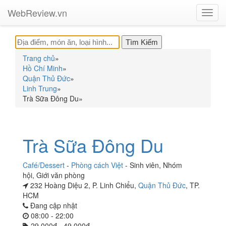
WebReview.vn
Toggl
navig
Trang chủ
»
Hồ Chí Minh
»
Quận Thủ Đức
»
Linh Trung
»
Trà Sữa Đông Du
»
Trà Sữa Đông Du
Café/Dessert
-
Phòng cách Việt
-
Sinh viên
,
Nhóm
hội
,
Giới văn phòng
232 Hoàng Diệu 2, P. Linh Chiểu,
Quận Thủ Đức
, TP.
HCM
Đang cập nhật
08:00 - 22:00
29.000đ - 49.000đ