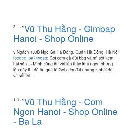
Vũ Thu Hằng - Gimbap
3.1
/ 5
Hanoi - Shop Online
9 Ngách 103B Ngõ Ga Hà Đông, Quận Hà Đông, Hà Nội
foodee_pa74vgaq
:
Gọi cơm gà đùi bbq và mì sốt kem
hải sản . - Mình cũng ăn vài lần thấy khá ngon nhưng
lần này thì đồ ăn quá tệ Gọi cơm đùi nhưng k phải đùi
và sốt thì...
Vũ Thu Hằng - Cơm
1.0
/ 5
Ngon Hanoi - Shop Online
- Ba La