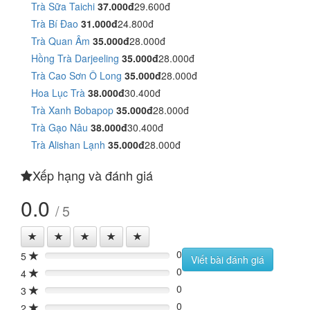
Trà Sữa Taichi
37.000đ
29.600đ
Trà Bí Đao
31.000đ
24.800đ
Trà Quan Âm
35.000đ
28.000đ
Hồng Trà Darjeeling
35.000đ
28.000đ
Trà Cao Sơn Ô Long
35.000đ
28.000đ
Hoa Lục Trà
38.000đ
30.400đ
Trà Xanh Bobapop
35.000đ
28.000đ
Trà Gạo Nâu
38.000đ
30.400đ
Trà Alishan Lạnh
35.000đ
28.000đ
Xếp hạng và đánh giá
0.0
/ 5
0
5
0%
Viết bài đánh giá
0
4
0%
0
3
0%
0
2