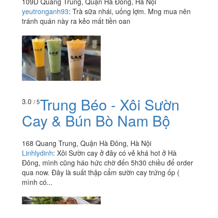
109D Quang Trung, Quận Hà Đông, Hà Nội
yeutronganh93
:
Trà sữa nhái, uống lợm. Mng mua nên
tránh quán này ra kẻo mất tiền oan
Trung Béo - Xôi Sườn
3.0
/ 5
Cay & Bún Bò Nam Bộ
168 Quang Trung, Quận Hà Đông, Hà Nội
Linhlydinh
:
Xôi Sườn cay ở đây có vẻ khá hot ở Hà
Đông, mình cũng háo hức chờ đến 5h30 chiều để order
qua now. Đây là suất thập cẩm sườn cay trứng ốp (
mình có...