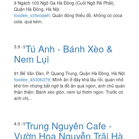
9 Ngách 103 Ngõ Ga Hà Đông (Cuối Ngõ Rẽ Phải),
Quận Hà Đông, Hà Nội
foodee_vz5voqwh
:
Quán đóng thiếu đồ. không có coca
cola. quá kém.
Tú Anh - Bánh Xèo &
3.9
/ 5
Nem Lụi
91 Bế Văn Đàn, P. Quang Trung, Quận Hà Đông, Hà Nội
foodee_4530b379
:
Mình ăn ở đây khá lâu rồi, quán nhỏ
khó tìm nhưng bất ngờ là đồ ăn quá ngon, anh chủ quán
thân thiện. Bánh xèo giòn, nem lụi thơm ngon. Trước có
anh chị...
Trung Nguyên Cafe -
4.0
/ 5
Vườn Hoa Nguyễn Trãi Hà