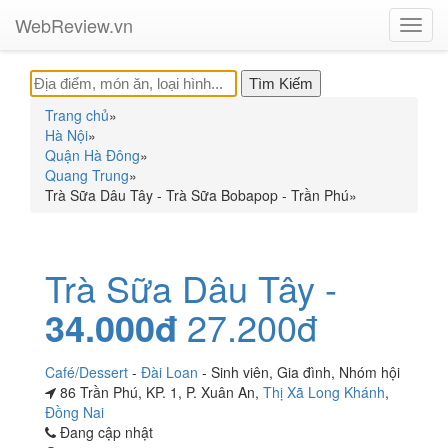
WebReview.vn
Toggl
navig
Trang chủ
»
Hà Nội
»
Quận Hà Đông
»
Quang Trung
»
Trà Sữa Dâu Tây - Trà Sữa Bobapop - Trần Phú
»
Trà Sữa Dâu Tây -
34.000đ
27.200đ
Café/Dessert
-
Đài Loan
-
Sinh viên
,
Gia đình
,
Nhóm hội
86 Trần Phú, KP. 1, P. Xuân An,
Thị Xã Long Khánh
,
Đồng Nai
Đang cập nhật