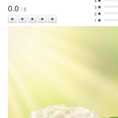
4
0%
0.0
3
/ 5
0%
2
0%
1
0%