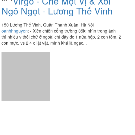
Virgo - Chè Một Vị & Xôi
3.0
/ 5
Ngô Ngọt - Lương Thế Vinh
150 Lương Thế Vinh, Quận Thanh Xuân, Hà Nội
oanhhnguyen
:
- Xiên chiên cổng trường 35k: nhìn trong ảnh
thì nhiều v thôi chứ ở ngoài chỉ đầy đc 1 nửa hộp, 2 con tôm, 2
con mực, vs 2 4 c lặt vặt, mình khá là ngạc...