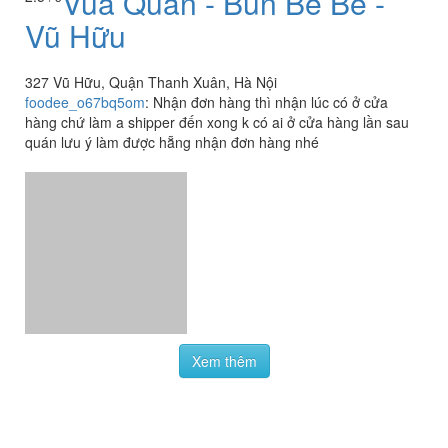
Vua Quán - Bún Bề Bề -
2.5
/ 5
Vũ Hữu
327 Vũ Hữu, Quận Thanh Xuân, Hà Nội
foodee_o67bq5om
:
Nhận đơn hàng thì nhận lúc có ở cửa
hàng chứ làm a shipper đến xong k có ai ở cửa hàng lần sau
quán lưu ý làm được hẵng nhận đơn hàng nhé
Xem thêm