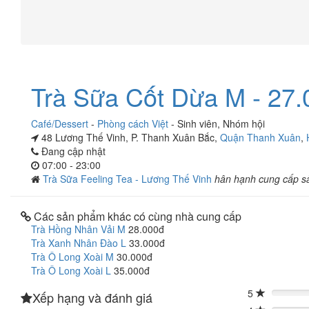
Trà Sữa Cốt Dừa M - 27.
Café/Dessert
-
Phòng cách Việt
-
Sinh viên
,
Nhóm hội
48 Lương Thế Vinh, P. Thanh Xuân Bắc,
Quận Thanh Xuân
,
Đang cập nhật
07:00 - 23:00
Trà Sữa Feeling Tea - Lương Thế Vinh
hân hạnh cung cấp s
Các sản phẩm khác có cùng nhà cung cấp
Trà Hồng Nhân Vải M
28.000đ
Trà Xanh Nhân Đào L
33.000đ
Trà Ô Long Xoài M
30.000đ
Trà Ô Long Xoài L
35.000đ
5
Xếp hạng và đánh giá
0%