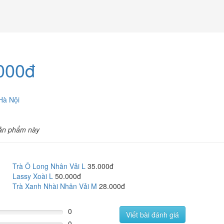
000đ
Hà Nội
ản phẩm này
Trà Ô Long Nhân Vải L
35.000đ
Lassy Xoài L
50.000đ
Trà Xanh Nhài Nhân Vải M
28.000đ
0
Viết bài đánh giá
0