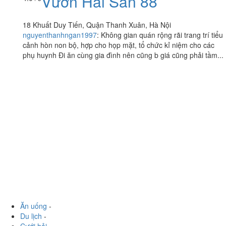
Vườn Hải Sản 88
4.0
/ 5
18 Khuất Duy Tiến, Quận Thanh Xuân, Hà Nội
nguyenthanhngan1997
:
Không gian quán rộng rãi trang trí tiểu
cảnh hòn non bộ, hợp cho họp mặt, tổ chức kỉ niệm cho các
phụ huynh Đi ăn cùng gia đình nên cũng b giá cũng phải tầm...
Ăn uống
-
Du lịch
-
Cưới hỏi
-
Làm đẹp
-
Vui chơi
-
Mua sắm
-
Giáo dục
-
Dịch vụ