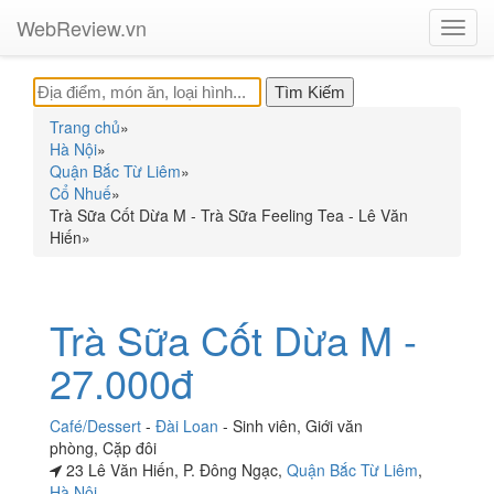
WebReview.vn
Toggl
navig
Trang chủ
»
Hà Nội
»
Quận Bắc Từ Liêm
»
Cổ Nhuế
»
Trà Sữa Cốt Dừa M - Trà Sữa Feeling Tea - Lê Văn
Hiến
»
Trà Sữa Cốt Dừa M -
27.000đ
Café/Dessert
-
Đài Loan
-
Sinh viên
,
Giới văn
phòng
,
Cặp đôi
23 Lê Văn Hiến, P. Đông Ngạc,
Quận Bắc Từ Liêm
,
Hà Nội