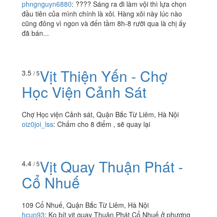
phngnguyn6880
:
???? Sáng ra đi làm vội thì lựa chọn
đầu tiên của mình chính là xôi. Hàng xôi này lúc nào
cũng đông vì ngon và đến tầm 8h-8 rưỡi qua là chị ấy
đã bán...
Vịt Thiện Yến - Chợ
3.5
/ 5
Học Viện Cảnh Sát
Chợ Học viện Cảnh sát, Quận Bắc Từ Liêm, Hà Nội
oiz0joi_lss
:
Chấm cho 8 điểm , sẽ quay lại
Vịt Quay Thuận Phát -
4.4
/ 5
Cổ Nhuế
109 Cổ Nhuế, Quận Bắc Từ Liêm, Hà Nội
hcun93
:
Ko bít vịt quay Thuận Phát Cổ Nhuế ở phương