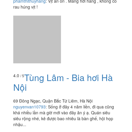
phamthithuyhang
:
Vịt ăn ổn . Măng hơi hăng , không có
rau húng vịt !
Tùng Lâm - Bia hơi Hà
4.0
/ 5
Nội
69 Đông Ngạc, Quận Bắc Từ Liêm, Hà Nội
nguyenvan10793
:
Sống ở đây 4 năm liền, đi qua cũng
khá nhiều lần mà giờ mới vào đây ăn ý ạ. Quán siêu
siêu rộng nhé, kê được bao nhiêu là bàn ghế, hội họp
nhậu...