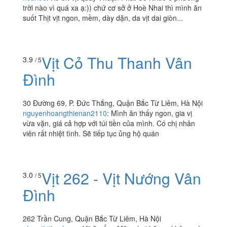
trời nào vì quá xa ạ:)) chứ cơ sở ở Hoè Nhai thì mình ăn
suốt Thịt vịt ngon, mềm, dày dặn, da vịt dai giòn...
Vịt Cỏ Thu Thanh Vân
3.9
/ 5
Đình
30 Đường 69, P. Đức Thắng, Quận Bắc Từ Liêm, Hà Nội
nguyenhoangthienan2110
:
Mình ăn thấy ngon, gia vị
vừa vặn, giá cả hợp với túi tiền của mình. Có chị nhân
viên rất nhiệt tình. Sẽ tiếp tục ủng hộ quán
Vịt 262 - Vịt Nướng Vân
3.0
/ 5
Đình
262 Trần Cung, Quận Bắc Từ Liêm, Hà Nội