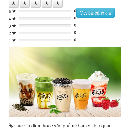
0
5
0%
Viết bài đánh giá
0
4
0%
0
3
0%
0
2
0%
0
1
0%
Các địa điểm hoặc sản phẩm khác có liên quan