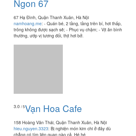
Vạn Hoa Cafe
3.0
/ 5
158 Hoàng Văn Thái, Quận Thanh Xuân, Hà Nội
hieu.nguyen.3323
:
Bị nghiện món kim chi ở đây dù
chẳng có tím liên quan nào cả. Hé hé