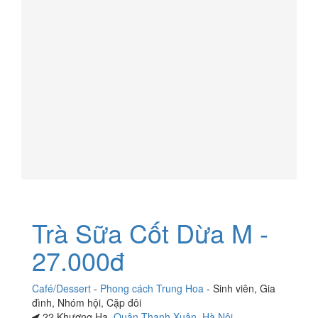
Trà Sữa Cốt Dừa M -
27.000đ
Café/Dessert
-
Phong cách Trung Hoa
-
Sinh viên
,
Gia
đình
,
Nhóm hội
,
Cặp đôi
22 Khương Hạ,
Quận Thanh Xuân
,
Hà Nội