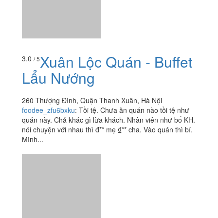
Lẩu Nướng
260 Thượng Đình, Quận Thanh Xuân, Hà Nội
foodee_zfu6bxku
:
Tồi tệ. Chưa ăn quán nào tồi tệ như
quán này. Chả khác gì lừa khách. Nhân viên như bố KH.
nói chuyện với nhau thì đ** mẹ ₫** cha. Vào quán thì bí.
Mình...
Vua Lẩu - Lẩu & Nướng
4.0
/ 5
15 Khương Hạ, Quận Thanh Xuân, Hà Nội
tpt_susu
:
Biết đến quân vào 1 ngày mưa tầm mưa tã,