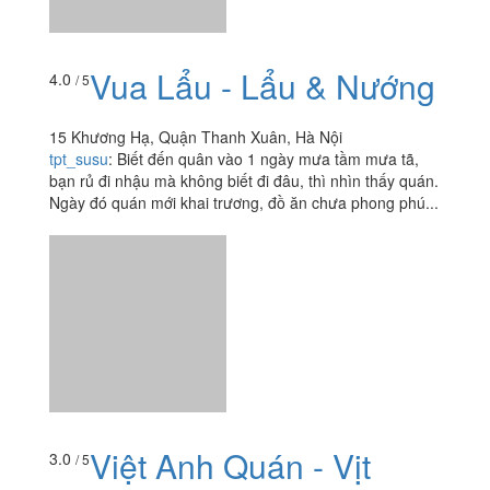
bạn rủ đi nhậu mà không biết đi đâu, thì nhìn thấy quán.
Ngày đó quán mới khai trương, đồ ăn chưa phong phú...
Việt Anh Quán - Vịt
3.0
/ 5
Ngon 67
67 Hạ Đình, Quận Thanh Xuân, Hà Nội
namhoang.me
:
- Quán bé, 2 tầng, tầng trên bí, hơi thấp,
trông không được sạch sẽ; - Phục vụ chậm; - Vịt ăn bình
thường, ướp vị tương đối, thịt hơi bở.