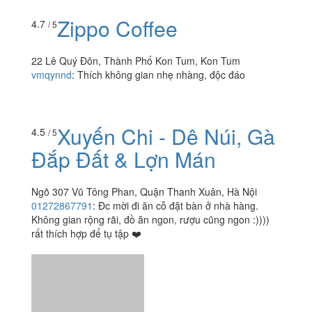
Zippo Coffee
4.7
/ 5
22 Lê Quý Đôn, Thành Phố Kon Tum, Kon Tum
vmqynnd
:
Thích không gian nhẹ nhàng, độc đáo
Xuyến Chi - Dê Núi, Gà
4.5
/ 5
Đắp Đất & Lợn Mán
Ngõ 307 Vũ Tông Phan, Quận Thanh Xuân, Hà Nội
01272867791
:
Đc mời đi ăn cỗ đặt bàn ở nhà hàng.
Không gian rộng rãi, đồ ăn ngon, rượu cũng ngon :))))
rất thích hợp để tụ tập ❤️
Xuân Lộc Quán - Buffet
3.0
/ 5