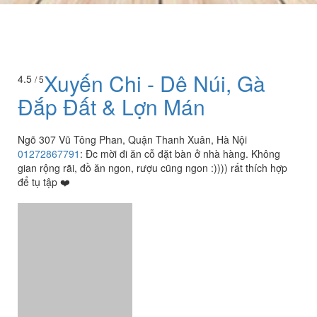
Xuyến Chi - Dê Núi, Gà
4.5
/ 5
Đắp Đất & Lợn Mán
Ngõ 307 Vũ Tông Phan, Quận Thanh Xuân, Hà Nội
01272867791
:
Đc mời đi ăn cỗ đặt bàn ở nhà hàng. Không
gian rộng rãi, đồ ăn ngon, rượu cũng ngon :)))) rất thích hợp
để tụ tập ❤️