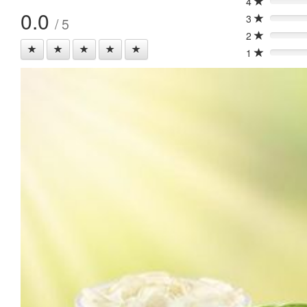
4
0%
0.0
3
/ 5
0%
2
0%
1
0%