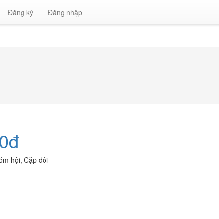
Đăng ký
Đăng nhập
00đ
óm hội
,
Cặp đôi