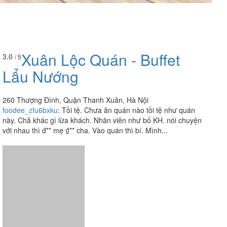
Xuân Lộc Quán - Buffet
3.0
/ 5
Lẩu Nướng
260 Thượng Đình, Quận Thanh Xuân, Hà Nội
foodee_zfu6bxku
:
Tồi tệ. Chưa ăn quán nào tồi tệ như quán
này. Chả khác gì lừa khách. Nhân viên như bố KH. nói chuyện
với nhau thì đ** mẹ ₫** cha. Vào quán thì bí. Mình...