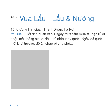
Vua Lẩu - Lẩu & Nướng
4.0
/ 5
15 Khương Hạ, Quận Thanh Xuân, Hà Nội
tpt_susu
:
Biết đến quân vào 1 ngày mưa tầm mưa tã, bạn rủ đi
nhậu mà không biết đi đâu, thì nhìn thấy quán. Ngày đó quán
mới khai trương, đồ ăn chưa phong phú...