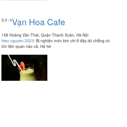
Vạn Hoa Cafe
3.0
/ 5
158 Hoàng Văn Thái, Quận Thanh Xuân, Hà Nội
hieu.nguyen.3323
:
Bị nghiện món kim chi ở đây dù chẳng có
tím liên quan nào cả. Hé hé