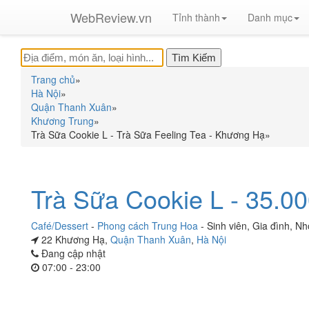
WebReview.vn
Tỉnh thành
Danh mục
Trang chủ
»
Hà Nội
»
Quận Thanh Xuân
»
Khương Trung
»
Trà Sữa Cookie L - Trà Sữa Feeling Tea - Khương Hạ
»
Trà Sữa Cookie L - 35.0
Café/Dessert
-
Phong cách Trung Hoa
-
Sinh viên
,
Gia đình
,
Nh
22 Khương Hạ,
Quận Thanh Xuân
,
Hà Nội
Đang cập nhật
07:00 - 23:00