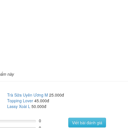
hẩm này
Trà Sữa Uyên Ương M
25.000đ
Topping Lover
45.000đ
Lassy Xoài L
50.000đ
0
Viết bài đánh giá
0