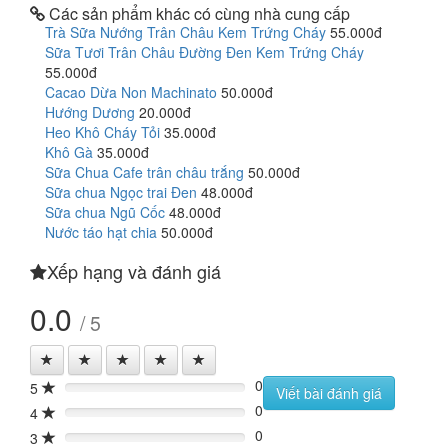
Các sản phẩm khác có cùng nhà cung cấp
Trà Sữa Nướng Trân Châu Kem Trứng Cháy
55.000đ
Sữa Tươi Trân Châu Đường Đen Kem Trứng Cháy
55.000đ
Cacao Dừa Non Machinato
50.000đ
Hướng Dương
20.000đ
Heo Khô Cháy Tỏi
35.000đ
Khô Gà
35.000đ
Sữa Chua Cafe trân châu trắng
50.000đ
Sữa chua Ngọc trai Đen
48.000đ
Sữa chua Ngũ Cốc
48.000đ
Nước táo hạt chia
50.000đ
Xếp hạng và đánh giá
0.0
/ 5
0
5
0%
Viết bài đánh giá
0
4
0%
0
3
0%