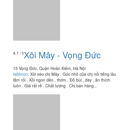
trứng ở đây 2 quả một cốc mại zô mại zoooo, đánh lên
cũng khá nhiều....
Xôi Mây - Vọng Đức
4.1
/ 5
15 Vọng Đức, Quận Hoàn Kiếm, Hà Nội
tabimon
:
Xôi xéo chị Mây . Góc nhỏ của chị nổi tiếng lâu
lắm rồi . Xôi ngon dẻo , thơm . Đỗ bùi , dày , ăn thích
luôn . Giá rất rẻ . Chất lượng . Chị bán hàng...
Xôi Cô Lan
4.0
/ 5
21D Hàng Bài, Quận Hoàn Kiếm, Hà Nội
mon_teremy
:
Xôi thần thánh của các bạn học sinh
Trưng Vương. Nhắc đến xôi cô Lan là không một bạn
học nào ở đây không biết đâu. Mình nhớ mình ăn của cô