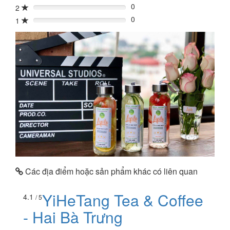
0
2
0%
0
1
0%
Các địa điểm hoặc sản phẩm khác có liên quan
YiHeTang Tea & Coffee
4.1
/ 5
- Hai Bà Trưng