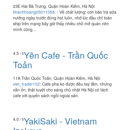
23E Hai Bà Trưng, Quận Hoàn Kiếm, Hà Nội
khanhhoang05011058
:
- Về chất lượng: cơn bão trà sữa
nướng ngày trước đúng hot luôn, nhớ lúc đầu chỉ toàn
ship trên mạng bây giờ thấy nhiều chỗ mở quán nên
mình cũng...
Yên Cafe - Trần Quốc
4.5
/ 5
Toản
11A Trần Quốc Toản, Quận Hoàn Kiếm, Hà Nội
viet_trader102
:
Cafe pha ko được đều tay lắm, nhưng
vẫn ổn, thật tuyệt cho sáng chủ nhật Hà Nội có tách
cafe với quyển sách ngồi ngoài sân.