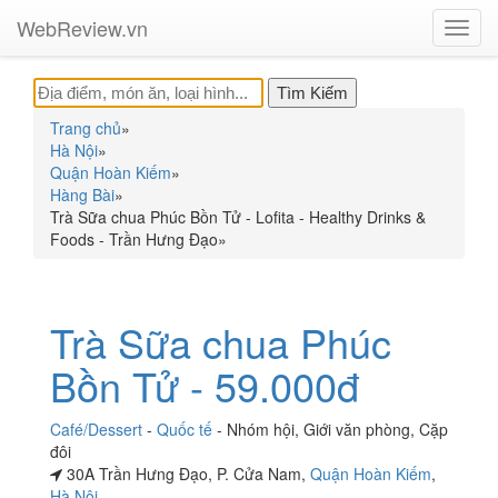
WebReview.vn
Toggl
navig
Trang chủ
»
Hà Nội
»
Quận Hoàn Kiếm
»
Hàng Bài
»
Trà Sữa chua Phúc Bồn Tử - Lofita - Healthy Drinks &
Foods - Trần Hưng Đạo
»
Trà Sữa chua Phúc
Bồn Tử - 59.000đ
Café/Dessert
-
Quốc tế
-
Nhóm hội
,
Giới văn phòng
,
Cặp
đôi
30A Trần Hưng Đạo, P. Cửa Nam,
Quận Hoàn Kiếm
,
Hà Nội