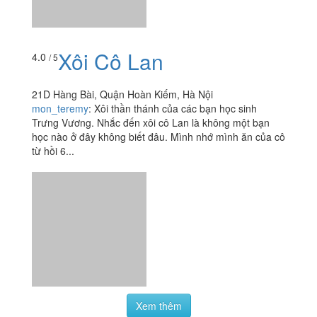
từ hồi 6...
Xem thêm
Ăn uống
-
Du lịch
-
Cưới hỏi
-
Làm đẹp
-
Vui chơi
-
Mua sắm
-
Giáo dục
-
Dịch vụ