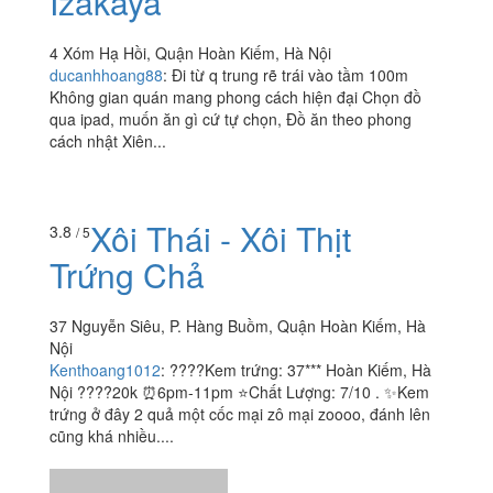
YakiSaki - Vietnam
4.0
/ 5
Izakaya
4 Xóm Hạ Hồi, Quận Hoàn Kiếm, Hà Nội
ducanhhoang88
:
Đi từ q trung rẽ trái vào tầm 100m
Không gian quán mang phong cách hiện đại Chọn đồ
qua ipad, muốn ăn gì cứ tự chọn, Đồ ăn theo phong
cách nhật Xiên...
Xôi Thái - Xôi Thịt
3.8
/ 5
Trứng Chả
37 Nguyễn Siêu, P. Hàng Buồm, Quận Hoàn Kiếm, Hà
Nội
Kenthoang1012
:
????Kem trứng: 37*** Hoàn Kiếm, Hà
Nội ????20k ⏰6pm-11pm ⭐️Chất Lượng: 7/10 . ✨Kem