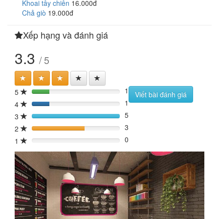
Khoai tây chiên
16.000đ
Chả giò
19.000đ
Xếp hạng và đánh giá
3.3
/ 5
1
5
20%
Viết bài đánh giá
1
4
20%
5
3
100%
3
2
60%
0
1
0%