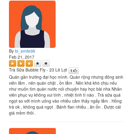
By
bi_smile96
Feb 21, 2017
Trà Sữa Bubble Fly - 23 Lê Lợi
1
Quán gần trường đại học mình. Quán rộng nhưng đông sinh
viên lắm , nên quán chật , ồn lắm . Nên khá khó chịu nếu
như muốn tìm quán nước nói chuyện hay học bài nha Nhân
viên phục vụ không vui tính , nhiệt tình tí nào . Trà sữa quá
ngọt so với mình uống vào nhiều cảm thấy ngấy lắm . Hồng
trà ok , không quá ngọt . Bánh flan nhiều , ăn ổn . Được cái
giá mềm thôi .