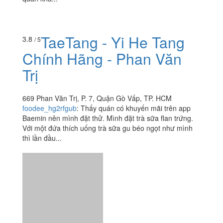
TaeTang - Yi He Tang
3.8
/ 5
Chính Hãng - Phan Văn
Trị
669 Phan Văn Trị, P. 7, Quận Gò Vấp, TP. HCM
foodee_hg2rfgub
:
Thấy quán có khuyến mãi trên app
Baemin nên mình đặt thử. Mình đặt trà sữa flan trứng.
Với một đứa thích uống trà sữa gu béo ngọt như mình
thì lần đầu...