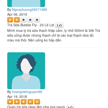
By
Ngocphuong29071989
Apr 06, 2019
Trà Sữa Bubble Fly - 23 Lê Lợi
1
Mình mua ly trà sữa thạch thập cẩm, ly nhỏ 500ml là 30k Trà
sữa uống được nhưng thạch chỉ là các loại thạch dừa đủ
màu mà thôi. Nên uống ko hấp dẫn
By
hoangvietnguyen96
Apr 19, 2018
Quán trà sữa okay lắm nha mọi nguòi
1