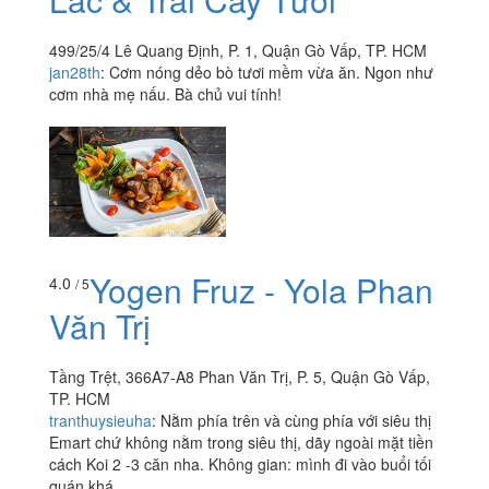
499/25/4 Lê Quang Định, P. 1, Quận Gò Vấp, TP. HCM
jan28th
:
Cơm nóng dẻo bò tươi mềm vừa ăn. Ngon như
cơm nhà mẹ nấu. Bà chủ vui tính!
Yogen Fruz - Yola Phan
4.0
/ 5
Văn Trị
Tầng Trệt, 366A7-A8 Phan Văn Trị, P. 5, Quận Gò Vấp,
TP. HCM
tranthuysieuha
:
Nằm phía trên và cùng phía với siêu thị
Emart chứ không nằm trong siêu thị, dãy ngoài mặt tiền
cách Koi 2 -3 căn nha. Không gian: mình đi vào buổi tối
quán khá...