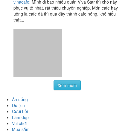
Quang Định
313 Lê Quang Định, Quận Gò Vấp, TP. HCM
vinacafe
:
Mình đi bao nhiêu quán Viva Star thì chổ này
phục vụ tệ nhất, rất thiếu chuyên nghiệp. Món cafe hay
uống là cafe đá thì qua đây thành cafe nóng, khó hiểu
thật...
Xem thêm
Ăn uống
-
Du lịch
-