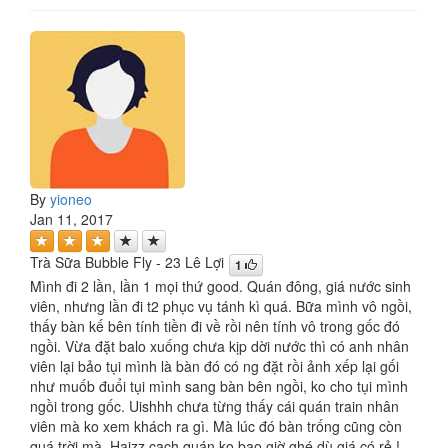
By
yioneo
Jan 11, 2017
Trà Sữa Bubble Fly - 23 Lê Lợi
1
Mình đi 2 lần, lần 1 mọi thứ good. Quán đông, giá nước sinh
viên, nhưng lần đi t2 phục vụ tánh kì quá. Bữa mình vô ngồi,
thấy bàn kế bên tính tiền đi về rồi nên tính vô trong gốc đó
ngồi. Vừa đặt balo xuống chưa kịp dời nước thì có anh nhân
viên lại bảo tụi mình là bàn đó có ng đặt rồi ảnh xếp lại gối
như muốb đuổi tụi mình sang bàn bên ngồi, ko cho tụi mình
ngồi trong gốc. Uishhh chưa từng thấy cái quán train nhân
viên mà ko xem khách ra gì. Mà lúc đó bàn trống cũng còn
quá trời mà. Haizz cạch quán ko bao giờ ghé dù giá có rẻ.!