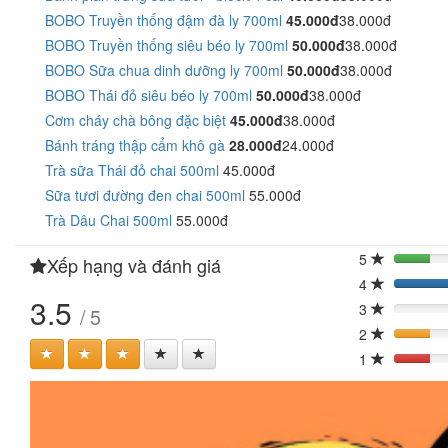
BOBO Truyền thống đậm đà ly 700ml
45.000đ
38.000đ
BOBO Truyền thống siêu béo ly 700ml
50.000đ
38.000đ
BOBO Sữa chua dinh dưỡng ly 700ml
50.000đ
38.000đ
BOBO Thái đỏ siêu béo ly 700ml
50.000đ
38.000đ
Cơm cháy chà bông đặc biệt
45.000đ
38.000đ
Bánh tráng thập cẩm khô gà
28.000đ
24.000đ
Trà sữa Thái đỏ chai 500ml
45.000đ
Sữa tươi đường đen chai 500ml
55.000đ
Trà Dâu Chai 500ml
55.000đ
5
Xếp hạng và đánh giá
20%
4
3.5
3
/ 5
0%
2
20%
1
20%