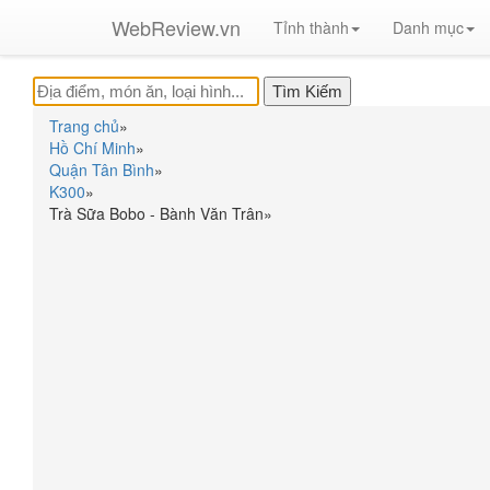
WebReview.vn
Tỉnh thành
Danh mục
Trang chủ
»
Hồ Chí Minh
»
Quận Tân Bình
»
K300
»
Trà Sữa Bobo - Bành Văn Trân
»