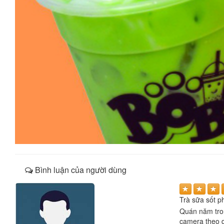
Bình luận của người dùng
Trà sữa sốt p
Quán năm tron
camera theo d