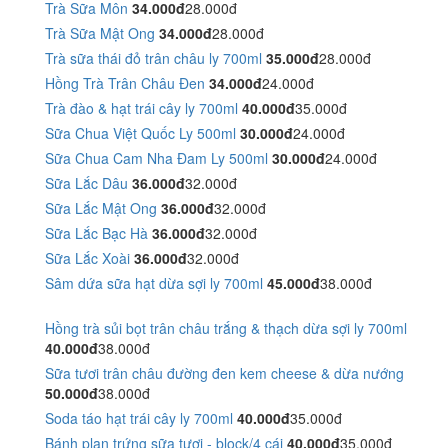
Trà Sữa Môn
34.000đ
28.000đ
Trà Sữa Mật Ong
34.000đ
28.000đ
Trà sữa thái đỏ trân châu ly 700ml
35.000đ
28.000đ
Hồng Trà Trân Châu Đen
34.000đ
24.000đ
Trà đào & hạt trái cây ly 700ml
40.000đ
35.000đ
Sữa Chua Việt Quốc Ly 500ml
30.000đ
24.000đ
Sữa Chua Cam Nha Đam Ly 500ml
30.000đ
24.000đ
Sữa Lắc Dâu
36.000đ
32.000đ
Sữa Lắc Mật Ong
36.000đ
32.000đ
Sữa Lắc Bạc Hà
36.000đ
32.000đ
Sữa Lắc Xoài
36.000đ
32.000đ
Sâm dứa sữa hạt dừa sợi ly 700ml
45.000đ
38.000đ
Hồng trà sủi bọt trân châu trắng & thạch dừa sợi ly 700ml
40.000đ
38.000đ
Sữa tươi trân châu đường đen kem cheese & dừa nướng
50.000đ
38.000đ
Soda táo hạt trái cây ly 700ml
40.000đ
35.000đ
Bánh plan trứng sữa tươi - block/4 cái
40.000đ
35.000đ