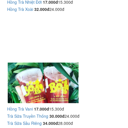
Hồng Trà Nhiệt Đới
17.000đ
15.300đ
Hồng Trà Xoài
32.000đ
24.000đ
Hồng Trà Vani
17.000đ
15.300đ
Trà Sữa Truyền Thống
30.000đ
24.000đ
Trà Sữa Sầu Riêng
34.000đ
28.000đ