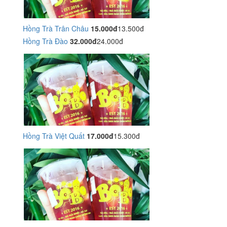
Hồng Trà Trân Châu
15.000đ
13.500đ
Hồng Trà Đào
32.000đ
24.000đ
Hồng Trà Việt Quất
17.000đ
15.300đ