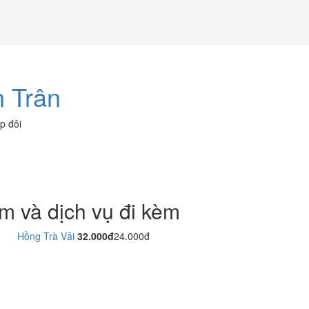
n Trân
p đôi
m và dịch vụ đi kèm
Hồng Trà Vải
32.000đ
24.000đ