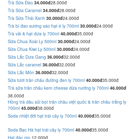
Trà Sữa Đào
34.000đ
28.000đ
Trà Sữa Caramel
34.000đ
28.000đ
Trà Sữa Thái Xanh
30.000đ
24.000đ
Trà bí đao sương sáo hạt é ly 700ml
30.000đ
24.000đ
Trà vải & hạt dừa ly 700ml
40.000đ
35.000đ
Sữa Chua Xoài Ly 500ml
30.000đ
24.000đ
Sữa Chua Kiwi Ly 500ml
30.000đ
24.000đ
Sữa Lắc Dưa Gang
36.000đ
32.000đ
Sữa Lắc caramel
36.000đ
32.000đ
Sữa Lắc Môn
36.000đ
32.000đ
Sữa tươi trân châu đường đen ly 700ml
40.000đ
35.000đ
Trà sữa trân châu kem cheese dừa nướng ly 700ml
46.000đ
38.000đ
Hồng trà dâu sủi bọt trân châu việt quốc & trân châu trắng ly
700ml
45.000đ
38.000đ
Soda nhiệt đới hạt trái cây ly 700ml
40.000đ
35.000đ
Soda Bạc Hà hạt trái cây ly 700ml
40.000đ
35.000đ
Hạt đác rim
12.000đ