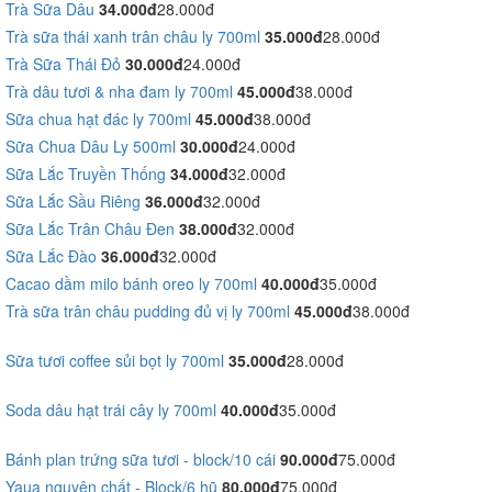
Trà Sữa Dâu
34.000đ
28.000đ
Trà sữa thái xanh trân châu ly 700ml
35.000đ
28.000đ
Trà Sữa Thái Đỏ
30.000đ
24.000đ
Trà dâu tươi & nha đam ly 700ml
45.000đ
38.000đ
Sữa chua hạt đác ly 700ml
45.000đ
38.000đ
Sữa Chua Dâu Ly 500ml
30.000đ
24.000đ
Sữa Lắc Truyền Thống
34.000đ
32.000đ
Sữa Lắc Sầu Riêng
36.000đ
32.000đ
Sữa Lắc Trân Châu Đen
38.000đ
32.000đ
Sữa Lắc Đào
36.000đ
32.000đ
Cacao dầm milo bánh oreo ly 700ml
40.000đ
35.000đ
Trà sữa trân châu pudding đủ vị ly 700ml
45.000đ
38.000đ
Sữa tươi coffee sủi bọt ly 700ml
35.000đ
28.000đ
Soda dâu hạt trái cây ly 700ml
40.000đ
35.000đ
Bánh plan trứng sữa tươi - block/10 cái
90.000đ
75.000đ
Yaua nguyên chất - Block/6 hũ
80.000đ
75.000đ