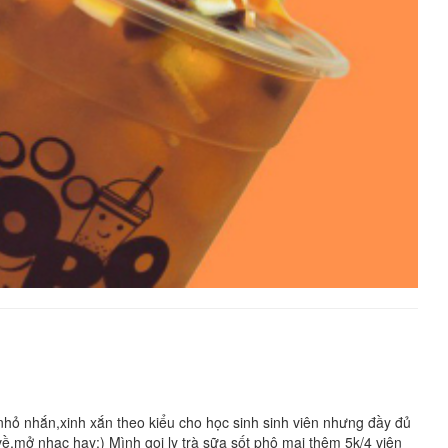
ỏ nhắn,xinh xắn theo kiểu cho học sinh sinh viên nhưng đầy đủ
ề,mở nhạc hay:) Mình gọi ly trà sữa sốt phô mai thêm 5k/4 viên