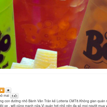
hô mai
1
g con đường nhỏ Bành Văn Trân kế Lotteria CMT8.Không gian quán nh
õi xe , wifi cũng mạnh nữa.Vì quán hơi nhỏ nên đa số mọi người mua v