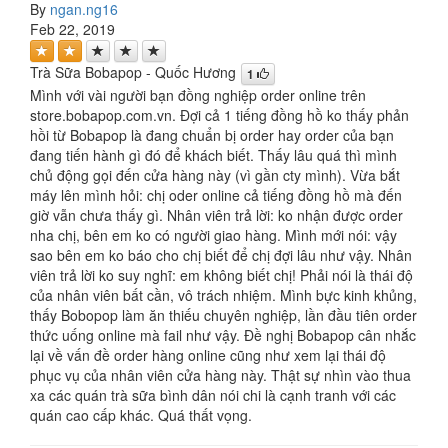
By
ngan.ng16
Feb 22, 2019
Trà Sữa Bobapop - Quốc Hương
1
Mình với vài người bạn đồng nghiệp order online trên
store.bobapop.com.vn. Đợi cả 1 tiếng đồng hồ ko thấy phản
hồi từ Bobapop là đang chuẩn bị order hay order của bạn
đang tiến hành gì đó để khách biết. Thấy lâu quá thì mình
chủ động gọi đến cửa hàng này (vì gần cty mình). Vừa bắt
máy lên mình hỏi: chị oder online cả tiếng đồng hồ mà đến
giờ vẫn chưa thấy gì. Nhân viên trả lời: ko nhận được order
nha chị, bên em ko có người giao hàng. Mình mới nói: vậy
sao bên em ko báo cho chị biết để chị đợi lâu như vậy. Nhân
viên trả lời ko suy nghĩ: em không biết chị! Phải nói là thái độ
của nhân viên bất cần, vô trách nhiệm. Mình bực kinh khủng,
thấy Bobopop làm ăn thiếu chuyên nghiệp, lần đầu tiên order
thức uống online mà fail như vậy. Đề nghị Bobapop cân nhắc
lại về vấn đề order hàng online cũng như xem lại thái độ
phục vụ của nhân viên cửa hàng này. Thật sự nhìn vào thua
xa các quán trà sữa bình dân nói chi là cạnh tranh với các
quán cao cấp khác. Quá thất vọng.