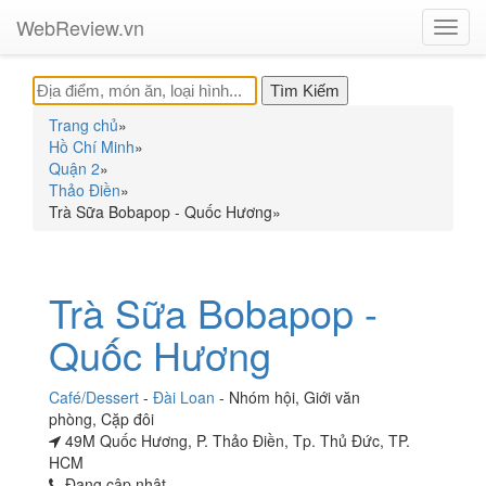
WebReview.vn
Toggl
navig
Trang chủ
»
Hồ Chí Minh
»
Quận 2
»
Thảo Điền
»
Trà Sữa Bobapop - Quốc Hương
»
Trà Sữa Bobapop -
Quốc Hương
Café/Dessert
-
Đài Loan
-
Nhóm hội
,
Giới văn
phòng
,
Cặp đôi
49M Quốc Hương, P. Thảo Điền, Tp. Thủ Đức, TP.
HCM
Đang cập nhật