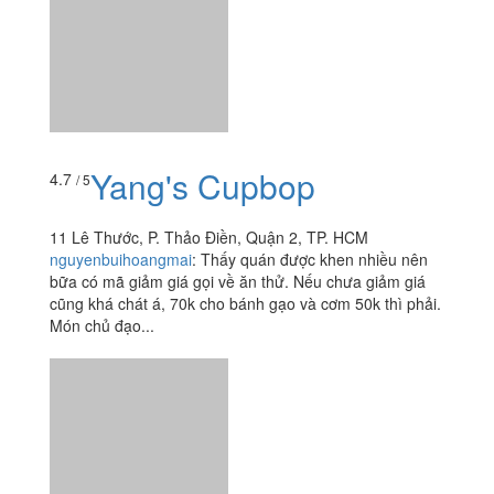
Xuân Thủy
55 Xuân Thủy, P. Thảo Điền, Tp. Thủ Đức, TP. HCM
windytran20
:
Các món ở đây đều ngon và nhân viên
phục vụ cũng thân thiện.
Yang's Cupbop
4.7
/ 5
11 Lê Thước, P. Thảo Điền, Quận 2, TP. HCM
nguyenbuihoangmai
:
Thấy quán được khen nhiều nên
bữa có mã giảm giá gọi về ăn thử. Nếu chưa giảm giá
cũng khá chát á, 70k cho bánh gạo và cơm 50k thì phải.