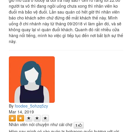
giờ mở cửa ở foody là dối trá hay sao? Ghi rõ ràng tới 22:00
người ta vô thì đang ngồi uống chưa xong thì nhân viên ko
đuổi mà bảo vệ đuổi. Lần sau quán có hết giờ thì nhân viên
báo cho khách sớm chứ đừng để mất khách thế này. Mình
uống ở chi nhánh này từ tháng 09/2018 vì làm gần đó, và sẽ
không quay lại vì quán đuổi khách. Quanh đó rất nhiều cửa
hàng nổi tiếng, mình ko việc gì tiếp tục đến nơi bất lịch sự thế
này.
By
foodee_5ohzq5zy
Mar 14, 2019
Nhân viên nói chuyện như cái chợ
1
Hôm nay mình có vào quán ts bobapop quốc hương với vài