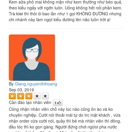
Kem sữa phô mai không mặn như kem thường như béo quá,
theo kiểu ngấy với ngớn luôn. Uống không hết nổi phần kem.
Trà kiwi thì thôi ôi bao lần như 1 gọi KHÔNG ĐƯỜNG nhưng
chi nhánh này làm ngọt kiểu đường lên não luôn trời ạ!
By
Giang.nguyenthihoang
Sep 03, 2019
Cần đào tạo nhân viên
1
Công nhận nhân viên chỗ này lúc nào cũng ồn ào và ko
chuyên nghiệp. Cười nói thoải mái tự do trc mặt khách , vừa
nhận order cừa cười nói, quầy thì bé mà nhân viên thì đông,
đầu tóc thì ko gọn gàng. Người đứng chơi ngừoi pha nước