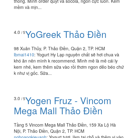
thống. Mình order quýt và socola, ngon cực luôn. Kem
mềm và mịn...
YoGreek Thảo Điền
4.0
/ 5
98 Xuân Thủy, P. Thảo Điền, Quận 2, TP. HCM
lbmai1410
:
Yogurt Hy Lạp nguyên chất sẽ hơi chua và
khó ăn nên mình k recommend. Mình mê là mê cái ly
kem nhé, kem thêm sữa vào rồi thơm ngon dẻo béo chứ
k như vị gốc. Sữa...