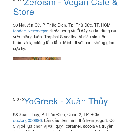
Zeroism - Vegan Cafe &
Store
50 Nguyễn Cừ, P. Thảo Điền, Tp. Thủ Đức, TP. HCM
foodee_2cx8degw
:
Nước uống và Ở đây rất lạ, dùng rất
vừa miệng luôn. Tropical Smoothy thì siêu xịn luôn,
thơm và lạ miệng lắm lắm. Mình đi với bạn, không gian
cực kỳ...
YoGreek - Xuân Thủy
3.8
/ 5
98 Xuân Thủy, P. Thảo Điền, Quận 2, TP. HCM
duclong050896
:
Lần đầu tiên mình thử kem yogurt. Có
5 vị để lựa chọn vị vải, quýt, caramel, socola và truyền