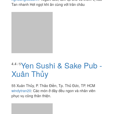
Yogen Fruz - Vincom
3.0
/ 5
Mega Mall Thảo Điền
Tầng 5 Vincom Mega Mall Thảo Điền, 159 Xa Lộ Hà
Nội, P. Thảo Điền, Quận 2, TP. HCM
nghoangkieuanh
:
Yogurt tươi, làm tại chỗ và thêm vị vào
Tan nhanh Hơi ngọt khi ăn cùng với trân châu
Yen Sushi & Sake Pub -
4.4
/ 5