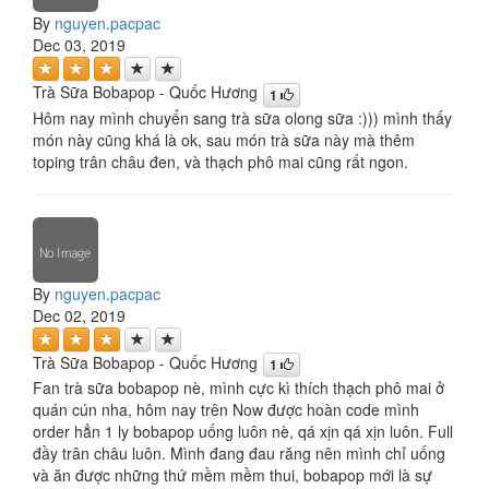
By
nguyen.pacpac
Dec 03, 2019
Trà Sữa Bobapop - Quốc Hương
1
Hôm nay mình chuyển sang trà sữa olong sữa :))) mình thấy
món này cũng khá là ok, sau món trà sữa này mà thêm
toping trân châu đen, và thạch phô mai cũng rất ngon.
By
nguyen.pacpac
Dec 02, 2019
Trà Sữa Bobapop - Quốc Hương
1
Fan trà sữa bobapop nè, mình cực kì thích thạch phô mai ở
quán cún nha, hôm nay trên Now được hoàn code mình
order hẳn 1 ly bobapop uống luôn nè, qá xịn qá xịn luôn. Full
đầy trân châu luôn. Mình đang đau răng nên mình chỉ uống
và ăn được những thứ mềm mềm thui, bobapop mới là sự