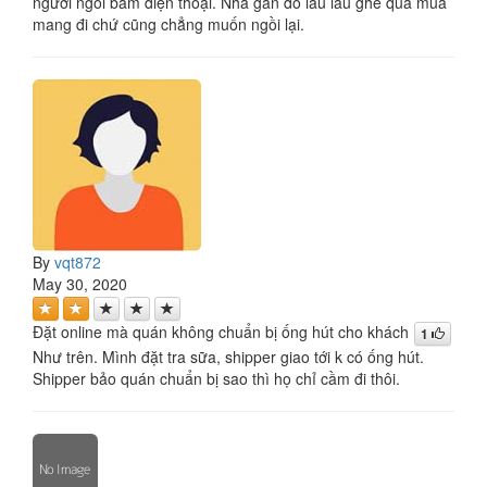
người ngồi bấm điện thoại. Nhà gần đò lâu lâu ghé qua mua
mang đi chứ cũng chẳng muốn ngồi lại.
By
vqt872
May 30, 2020
Đặt online mà quán không chuẩn bị ống hút cho khách
1
Như trên. Mình đặt tra sữa, shipper giao tới k có ống hút.
Shipper bảo quán chuẩn bị sao thì họ chỉ cầm đi thôi.