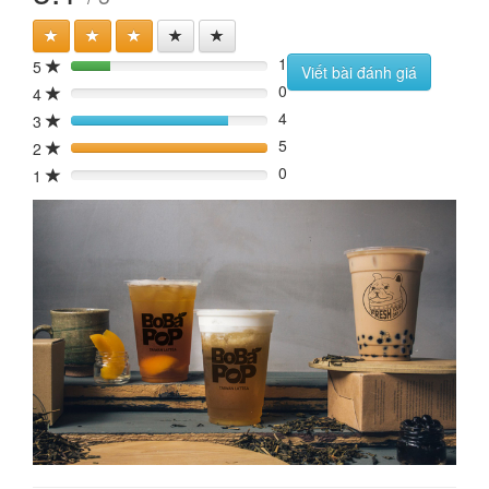
1
5
20%
Viết bài đánh giá
0
4
0%
4
3
80%
5
2
100%
0
1
0%